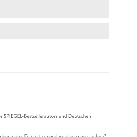
s SPIEGEL-Bestsellerautors und Deutschen
dung getroffen hätte, sondern diese ganz andere?