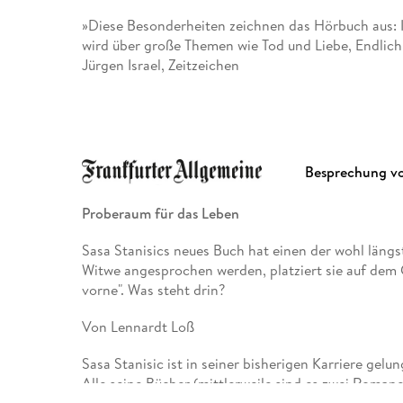
»Diese Besonderheiten zeichnen das Hörbuch aus: I
wird über große Themen wie Tod und Liebe, Endlich
Jürgen Israel, Zeitzeichen
»Der Autor liest selbst und ungekürzt, man muss si
interessanten Geschichten und viel Humor bzw. Spra
Buchprofile/medienprofile
Besprechung v
Proberaum für das Leben
Sasa Stanisics neues Buch hat einen der wohl längst
Witwe angesprochen werden, platziert sie auf dem
vorne". Was steht drin?
Von Lennardt Loß
Sasa Stanisic ist in seiner bisherigen Karriere gel
Alle seine Bücher (mittlerweile sind es zwei Roman