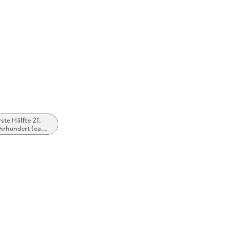
51471
rste Hälfte 21.
hrhundert (ca.
0 bis ca. 2050)