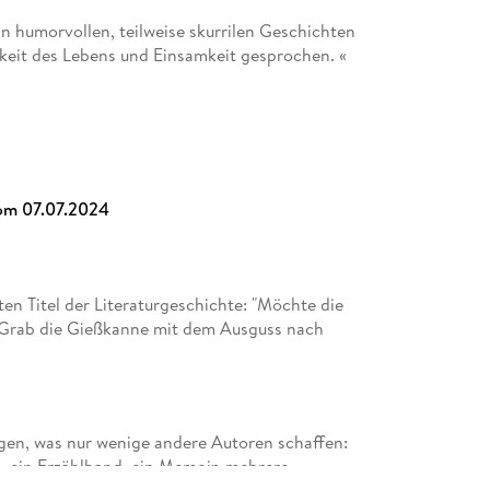
n humorvollen, teilweise skurrilen Geschichten
keit des Lebens und Einsamkeit gesprochen. «
ch erst etwas anhören, wird dann mit
chwitz belohnt. « Felix Stenert via
om 07.07.2024
en Titel der Literaturgeschichte: "Möchte die
 Grab die Gießkanne mit dem Ausguss nach
ungen, was nur wenige andere Autoren schaffen:
e, ein Erzählband, ein Memoir, mehrere