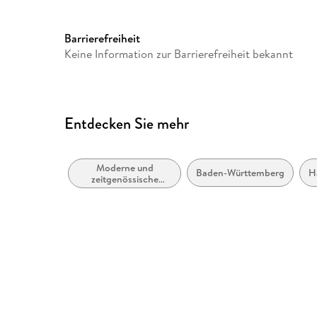
Audioinhalt
Hörbuch
Barrierefreiheit
Keine Information zur Barrierefreiheit bekannt
Entdecken Sie mehr
Moderne und
Baden-Württemberg
H
zeitgenössische
Belletristik: allgemein
und literarisch