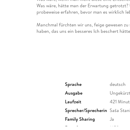
Was wäre, hätte man der Erwartung getrotzt?
probeweise erfahren, bevor man es wirklich le
Manchmal fürchten wir uns, feige gewesen zu s
haben, das uns ein besseres Ich beschert hätt
und lustigeren Haustiere und Partner. Die neu
diesem permanenten Grübeln an den Kreuzweg
einmal einen überraschenderen Weg hätte gehe
Lüge hätte aussprechen können. So wie die Rein
Ziegenhaar in der Hand, endlich auch das Leb
deutsch-bosnische Schriftsteller, der zum ers
festzustellen, dass er schon einmal auf Helgola
betrügen, um endlich gegen den achtjährigen 
Sprache
deutsch
Ausgabe
Ungekürz
Ungekürzte Lesung mit Saša Staniši
7h 1min
Laufzeit
421 Minu
Sprecher/Sprecherin
Saša Stani
Family Sharing
Ja
Dateiformat
MP3