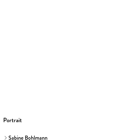
Ja
Produktart
MP3 format
Dateiformat
MP3
Audioinhalt
Hörbuch
GTIN
9783844946772
Portrait
Sabine Bohlmann