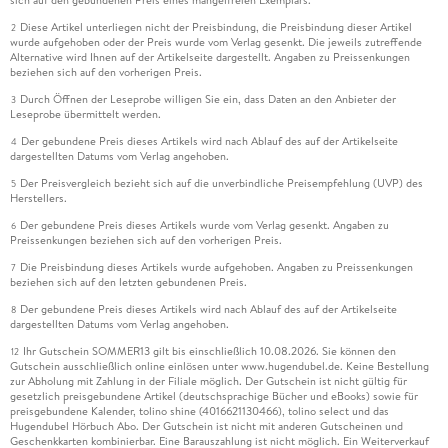
Diese Artikel unterliegen nicht der Preisbindung, die Preisbindung dieser Artikel
2
wurde aufgehoben oder der Preis wurde vom Verlag gesenkt. Die jeweils zutreffende
Alternative wird Ihnen auf der Artikelseite dargestellt. Angaben zu Preissenkungen
beziehen sich auf den vorherigen Preis.
Durch Öffnen der Leseprobe willigen Sie ein, dass Daten an den Anbieter der
3
Leseprobe übermittelt werden.
Der gebundene Preis dieses Artikels wird nach Ablauf des auf der Artikelseite
4
dargestellten Datums vom Verlag angehoben.
Der Preisvergleich bezieht sich auf die unverbindliche Preisempfehlung (UVP) des
5
Herstellers.
Der gebundene Preis dieses Artikels wurde vom Verlag gesenkt. Angaben zu
6
Preissenkungen beziehen sich auf den vorherigen Preis.
Die Preisbindung dieses Artikels wurde aufgehoben. Angaben zu Preissenkungen
7
beziehen sich auf den letzten gebundenen Preis.
Der gebundene Preis dieses Artikels wird nach Ablauf des auf der Artikelseite
8
dargestellten Datums vom Verlag angehoben.
Ihr Gutschein SOMMER13 gilt bis einschließlich 10.08.2026. Sie können den
12
Gutschein ausschließlich online einlösen unter www.hugendubel.de. Keine Bestellung
zur Abholung mit Zahlung in der Filiale möglich. Der Gutschein ist nicht gültig für
gesetzlich preisgebundene Artikel (deutschsprachige Bücher und eBooks) sowie für
preisgebundene Kalender, tolino shine (4016621130466), tolino select und das
Hugendubel Hörbuch Abo. Der Gutschein ist nicht mit anderen Gutscheinen und
Geschenkkarten kombinierbar. Eine Barauszahlung ist nicht möglich. Ein Weiterverkauf