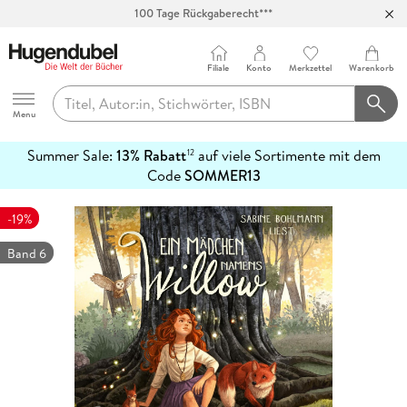
100 Tage Rückgaberecht***
Abholung in über 100 Filialen
Filiale
Konto
Merkzettel
Warenkorb
Hugendubel
Menu
Summer Sale:
13% Rabatt
auf viele Sortimente mit dem
12
mehr
Code
SOMMER13
erfahren
-19%
Band 6