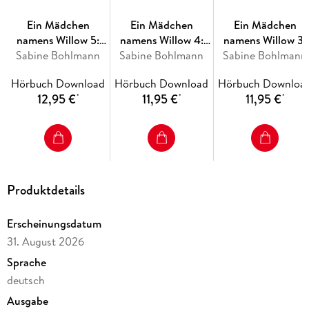
Ein Mädchen namens Willow Flügelrauschen (3)
Ein Mädchen namens Willow Nebeltanz (4)
Ein Mädchen
Ein Mädchen
Ein Mädchen
Ein Mädchen namens Willow Schattenzeit (5)
namens Willow 5:
namens Willow 4:
namens Willow 3:
Sabine Bohlmann
Schattenzeit
Sabine Bohlmann
Nebeltanz
Sabine Bohlmann
Flügelrauschen
Hörbuch Download
Hörbuch Download
Hörbuch Downloa
12,95 €
11,95 €
11,95 €
*
*
*
Produktdetails
Erscheinungsdatum
31. August 2026
Sprache
deutsch
Ausgabe