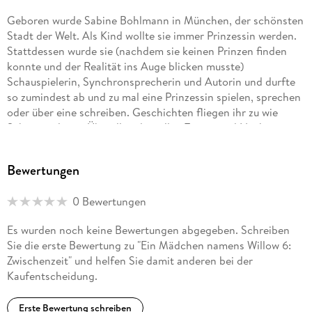
Geboren wurde Sabine Bohlmann in München, der schönsten
Stadt der Welt. Als Kind wollte sie immer Prinzessin werden.
Stattdessen wurde sie (nachdem sie keinen Prinzen finden
konnte und der Realität ins Auge blicken musste)
Schauspielerin, Synchronsprecherin und Autorin und durfte
so zumindest ab und zu mal eine Prinzessin spielen, sprechen
oder über eine schreiben. Geschichten fliegen ihr zu wie
Schmetterlinge. Überall und zu allen Tages- und Nachtzeiten
(dann eher wie Nachtfalter). Sabine Bohlmann kann sich
nirgendwo verstecken, die Geschichten finden sie überall.
Bewertungen
Und sie ist sehr glücklich, endlich alles aus ihrem Kopf
rausschreiben zu dürfen. Auf ein blitzeblankes, weißes äh
0 Bewertungen
Computerdokument. Und das Erste, was sie tut, wenn ein
neues Buch in der Post liegt: Sie steckt ihre Nase ganz tief
Es wurden noch keine Bewertungen abgegeben. Schreiben
hinein und genießt diesen wunderbaren Buchduft.
Sie die erste Bewertung zu "Ein Mädchen namens Willow 6:
Zwischenzeit" und helfen Sie damit anderen bei der
After training to be an actress, Sabine Bohlmann has been in
Kaufentscheidung.
various films and series on television. She also works as a
dubbing artist and has lent her voice to actors and
Erste Bewertung schreiben
characters like Lisa Simpson. Since 2004 she has been