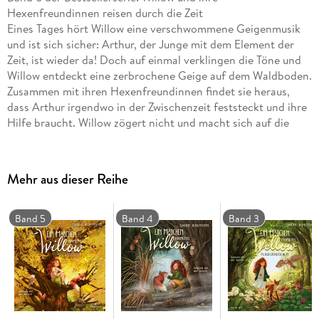
Hexenfreundinnen reisen durch die Zeit
Eines Tages hört Willow eine verschwommene Geigenmusik
und ist sich sicher: Arthur, der Junge mit dem Element der
Zeit, ist wieder da! Doch auf einmal verklingen die Töne und
Willow entdeckt eine zerbrochene Geige auf dem Waldboden.
Zusammen mit ihren Hexenfreundinnen findet sie heraus,
dass Arthur irgendwo in der Zwischenzeit feststeckt und ihre
Hilfe braucht. Willow zögert nicht und macht sich auf die
Suche nach ihrem Freund. Doch dafür muss sie einige
Abenteuer bestehen. Gemeinsam mit ihren Freundinnen
Valentina, Gretchen und Lotti und mithilfe von Grimmoor
Mehr aus dieser Reihe
geht sie auf eine Reise durch die Zeit . . .
Diese abenteuerliche Reise in die Vergangenheit und die
Zukunft bietet neue Einblicke in die Willow-Welt. Ideal für
Band 5
Band 4
Band 3
Kinder ab 10 Jahren und für alle, die wissen möchten, welche
Kräfte in der Natur stecken.
In dieser Serie bereits erschienen:
Ein Mädchen namens Willow (1)
Ein Mädchen namens Willow Waldgeflüster (2)