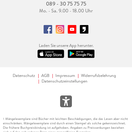
089 - 30 75 75 75
Mo. - Sa. 9.00 - 18.00 Uhr
Laden Sie unsere App herunter.
Datenschutz
AGB
Impressum
Widerrufsbelehrung
Datenschutzeinstellungen
Mängelexemplare sind Bücher mit leichten Beschädigungen, die das Lesen aber nicht
1
einschränken. Mängelexemplare sind durch einen Stempel als solche gekennzeichnet.
Die frühere Buchpreisbindung ist aufgehoben. Angaben zu Preissenkungen beziehen
sich auf den gebundenen Preis eines mangelfreien Exemplars.