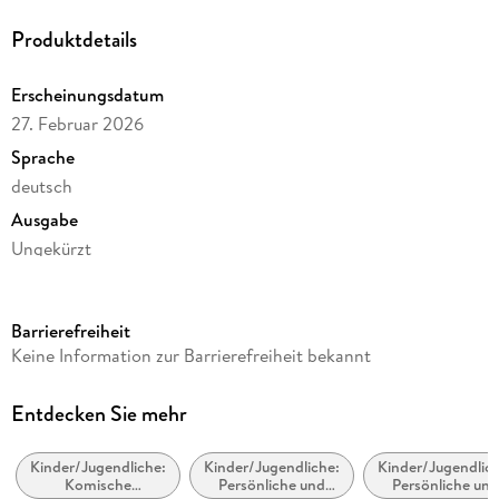
Produktdetails
Erscheinungsdatum
27. Februar 2026
Sprache
deutsch
Ausgabe
Ungekürzt
Dateigröße
144,26 MB
Barrierefreiheit
Laufzeit
Keine Information zur Barrierefreiheit bekannt
209 Minuten
Altersempfehlung
Entdecken Sie mehr
ab 9 Jahre
Kinder/Jugendliche:
Kinder/Jugendliche:
Kinder/Jugendlich
Reihe
Komische
Persönliche und
Persönliche und
Willkommen bei den Grauses, 3