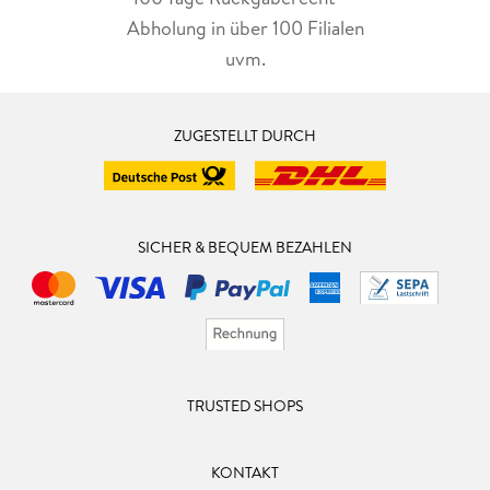
dass wir uns gar nicht vorstellen wollen, dass diese Reihe
Abholung in über 100 Filialen
irgendwann endet. Wir hoffen sehr, dass noch viele weitere
uvm.
Abenteuer folgen, denn diese Familie macht einfach
glücklich.
ZUGESTELLT DURCH
SICHER & BEQUEM BEZAHLEN
TRUSTED SHOPS
KONTAKT