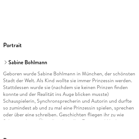
Portrait
Sabine Bohlmann
Geboren wurde Sabine Bohlmann in München, der schönsten
Stadt der Welt. Als Kind wollte sie immer Prinzessin werden.
Stattdessen wurde sie (nachdem sie keinen Prinzen finden
konnte und der Realität ins Auge blicken musste)
Schauspielerin, Synchronsprecherin und Autorin und durfte
so zumindest ab und zu mal eine Prinzessin spielen, sprechen
oder über eine schreiben. Geschichten fliegen ihr zu wie
Schmetterlinge. Überall und zu allen Tages- und Nachtzeiten
(dann eher wie Nachtfalter). Sabine Bohlmann kann sich
nirgendwo verstecken, die Geschichten finden sie überall.