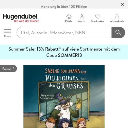
Abholung in über 100 Filialen
Filiale
Konto
Merkzettel
Warenkorb
Hugendubel
Menu
Summer Sale:
13% Rabatt
auf viele Sortimente mit dem
12
mehr
Code
SOMMER13
erfahren
Band 3