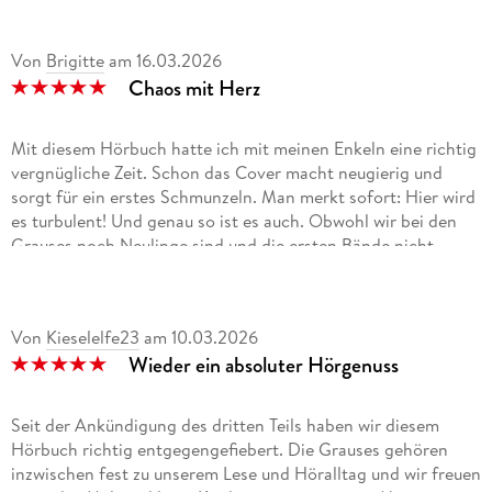
Von
Brigitte
am
16.03.2026
Chaos mit Herz
Mit diesem Hörbuch hatte ich mit meinen Enkeln eine richtig
vergnügliche Zeit. Schon das Cover macht neugierig und
sorgt für ein erstes Schmunzeln. Man merkt sofort: Hier wird
es turbulent! Und genau so ist es auch. Obwohl wir bei den
Grauses noch Neulinge sind und die ersten Bände nicht
kennen, sind wir nach und nach gut in die Geschichte hinein
gekommen. Die meisten Dinge werden unterwegs erklärt,
sodass man sich bald mitten im Geschehen wiederfindet.
Von
Kieselelfe23
am
10.03.2026
Besonders schnell haben wir die witzigen Wortspiele ins Herz
Wieder ein absoluter Hörgenuss
geschlossen. Und natürlich Ottilie! Man leidet richtig mit ihr
mit, wenn sie so stark stottert und Angst hat, sich vor
anderen zu blamieren. Gerade solche Momente machen die
Seit der Ankündigung des dritten Teils haben wir diesem
Geschichte so nahbar und ehrlich.
Hörbuch richtig entgegengefiebert. Die Grauses gehören
Da wir das Buch als Hörbuch erlebt haben, möchte ich auch
inzwischen fest zu unserem Lese und Höralltag und wir freuen
die wunderbare Stimme von Sabine Bohlmann hervorheben.