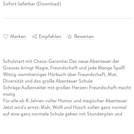
Sofort lieferbar (Download)
Merken
Empfehlen
Bewerten
Schulstart mit Chaos-Garantie: Das neue Abenteuer der
Grauses bringt Magie, Freundschaft und jede Menge Spaß!
Witzig-warmherziges Hörbuch über Freundschaft, Mut,
Diversität und das große Abenteuer Schule
Schräge Außenseiter mit großen Herzen: Freundschaft macht
mutig
Für alle ab 8 Jahren voller Humor und magischer Abenteuer
Jetzt wird's ernst: Muh, Wolfi und Husch sollen ganz normal
auf eine ganz normale Schule gehen mit Stundenplan und
Pausenbrot. Doch was alles schiefgehen kann, wenn ein
Werwölfchen, ein Geistmädchen und ein Dilldapp auf
normale Schulkinder treffen, wird ihnen erst nach und nach