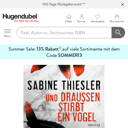
100 Tage Rückgaberecht***
Abholung in über 100 Filialen
Filiale
Konto
Merkzettel
Warenkorb
Hugendubel
Menu
Summer Sale:
13% Rabatt
auf viele Sortimente mit dem
12
mehr
Code
SOMMER13
erfahren