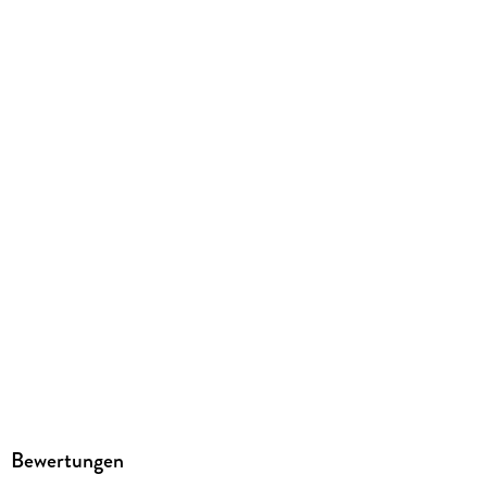
LAUSCH Phantastische Hörbücher
Produktart
MP3 format
Dateiformat
MP3
Audioinhalt
Hörbuch
GTIN
4260158979009
Bewertungen