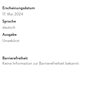
Erscheinungsdatum
17. Mai 2024
Sprache
deutsch
Ausgabe
Ungekürzt
Dateigröße
497,66 MB
Barrierefreiheit
Laufzeit
Keine Information zur Barrierefreiheit bekannt
816 Minuten
Autor/Autorin
Sabine Thiesler
Sprecher/Sprecherin
Sabine Thiesler
Verlag/Hersteller