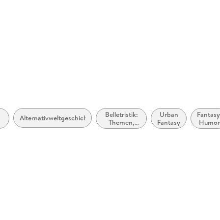
Produktart
MP3 form
Audioinhalt
Hörbuch
Belletristik:
Urban
Fantasy
Alternativweltgeschichten
e
Themen,
Fantasy
Humo
Stoffe,
d
Motive:
Liebe und
Beziehungen