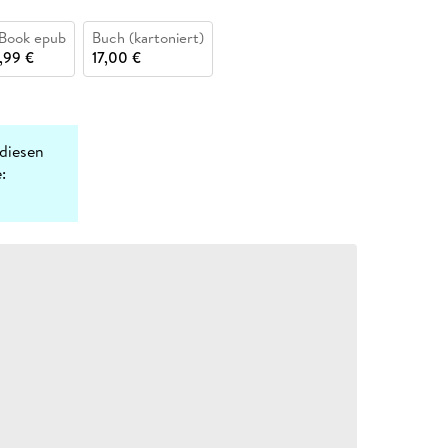
Book epub
Buch (kartoniert)
,99 €
17,00 €
diesen
: