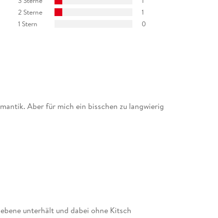
3 Sterne
1
2 Sterne
1
1 Stern
0
mantik. Aber für mich ein bisschen zu langwierig
lebene unterhält und dabei ohne Kitsch