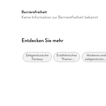
2022)
Family Sharing
Ja
Barrierefreiheit
Dateiformat
MP3
Keine Information zur Barrierefreiheit bekannt
GTIN
9783837167702
Entdecken Sie mehr
Zeitgenössische
Erzählerisches
Moderne und
Fantasy
Thema:
zeitgenössisch
Identität /
Belletristik:
Zugehörigkeit
allgemein un
literarisch