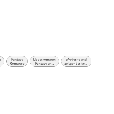
at
:
Fantasy
Liebesromane:
Moderne und
Familienle
r
Romance
Fantasy und
zeitgenössische
paranormal
Liebesromane