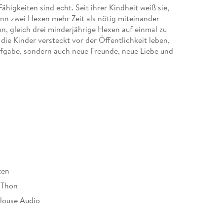
higkeiten sind echt. Seit ihrer Kindheit weiß sie,
nn zwei Hexen mehr Zeit als nötig miteinander
, gleich drei minderjährige Hexen auf einmal zu
ie Kinder versteckt vor der Öffentlichkeit leben,
ufgabe, sondern auch neue Freunde, neue Liebe und
: eine Familie.
ten
 Thon
ouse Audio