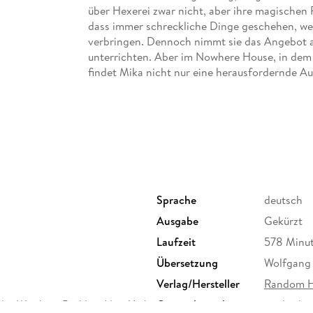
über Hexerei zwar nicht, aber ihre magischen Fä
dass immer schreckliche Dinge geschehen, we
verbringen. Dennoch nimmt sie das Angebot an
unterrichten. Aber im Nowhere House, in dem d
findet Mika nicht nur eine herausfordernde A
vielleicht sogar etwas, das sie bislang nie hatte
Gekürzte Lesung mit Marie Bierstedt
9h 38min
Sprache
deutsch
Ausgabe
Gekürzt
Laufzeit
578 Minu
Übersetzung
Wolfgang
Verlag/Hersteller
Random H
ular Witches (Berkley, New York
Originalsprache
englisch