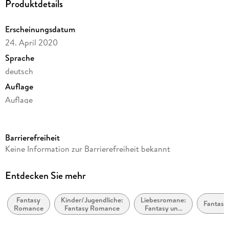
Produktdetails
Erscheinungsdatum
24. April 2020
Sprache
deutsch
Auflage
Auflage
Ausgabe
Ungekürzt
Barrierefreiheit
Dateigröße
Keine Information zur Barrierefreiheit bekannt
531,48 MB
Laufzeit
Entdecken Sie mehr
804 Minuten
Fantasy
Kinder/Jugendliche:
Liebesromane:
Altersempfehlung
Fantasyl
Romance
Fantasy Romance
Fantasy und
ab 16 Jahre
paranormal