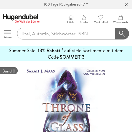
100 Tage Rückgaberecht***
Abholung in über 100 Filialen
Filiale
Konto
Merkzettel
Warenkorb
Hugendubel
Menu
Summer Sale:
13% Rabatt
auf viele Sortimente mit dem
12
mehr
Code
SOMMER13
erfahren
Band 0