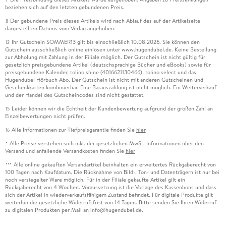
beziehen sich auf den letzten gebundenen Preis.
Der gebundene Preis dieses Artikels wird nach Ablauf des auf der Artikelseite
8
dargestellten Datums vom Verlag angehoben.
Ihr Gutschein SOMMER13 gilt bis einschließlich 10.08.2026. Sie können den
12
Gutschein ausschließlich online einlösen unter www.hugendubel.de. Keine Bestellung
zur Abholung mit Zahlung in der Filiale möglich. Der Gutschein ist nicht gültig für
gesetzlich preisgebundene Artikel (deutschsprachige Bücher und eBooks) sowie für
preisgebundene Kalender, tolino shine (4016621130466), tolino select und das
Hugendubel Hörbuch Abo. Der Gutschein ist nicht mit anderen Gutscheinen und
Geschenkkarten kombinierbar. Eine Barauszahlung ist nicht möglich. Ein Weiterverkauf
und der Handel des Gutscheincodes sind nicht gestattet.
Leider können wir die Echtheit der Kundenbewertung aufgrund der großen Zahl an
15
Einzelbewertungen nicht prüfen.
Alle Informationen zur Tiefpreisgarantie finden Sie
hier
16
Alle Preise verstehen sich inkl. der gesetzlichen MwSt. Informationen über den
*
Versand und anfallende Versandkosten finden Sie
hier
Alle online gekauften Versandartikel beinhalten ein erweitertes Rückgaberecht von
***
100 Tagen nach Kaufdatum. Die Rücknahme von Bild-, Ton- und Datenträgern ist nur bei
noch versiegelter Ware möglich. Für in der Filiale gekaufte Artikel gilt ein
Rückgaberecht von 4 Wochen. Voraussetzung ist die Vorlage des Kassenbons und dass
sich der Artikel in wiederverkaufsfähigem Zustand befindet. Für digitale Produkte gilt
weiterhin die gesetzliche Widerrufsfrist von 14 Tagen. Bitte senden Sie Ihren Widerruf
zu digitalen Produkten per Mail an info@hugendubel.de.