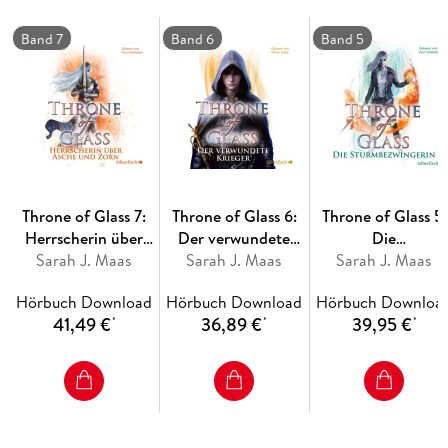
-- Band 1: Die Erwählte
-- Band 2: Kriegerin im Schatten
Band 7
Band 6
Band 5
-- Band 3: Erbin des Feuers
-- Band 4: Königin der Finsternis
-- Band 5: Die Sturmbezwingerin
-- Band 6: Der verwundete Krieger
-- Band 7: Herrscherin über Asche und Zorn
Die Reihe ist abgeschlossen. //
Throne of Glass 7:
Throne of Glass 6:
Throne of Glass 5:
Herrscherin über
Der verwundete
Die
Asche und Zorn
Sarah J. Maas
Sarah J. Maas
Krieger
Sturmbezwingerin
Sarah J. Maas
Hörbuch Download
Hörbuch Download
Hörbuch Downloa
41,49 €
36,89 €
39,95 €
*
*
*