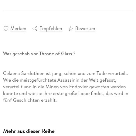
Merken
Empfehlen
Bewerten
Was geschah vor Throne of Glass ?
Celaena Sardothien ist jung, schön und zum Tode verurteilt.
Wie die meistgefürchtete Assassinin der Welt gefasst,
verurteilt und in die Minen von Endovier geworfen werden
konnte und wie sie ihre erste große Liebe findet, das wird in
fünf Geschichten erzählt.
//Dies ist die Vorgeschichte der »Throne of Glass«-Reihe. Alle
Hörbücher der epischen Fantasy Romance:
Mehr aus dieser Reihe
-- Vorgeschichte: Celaenas Geschichte. Novella 1 5