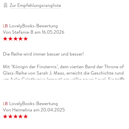
Zur Empfehlungsrangliste
LovelyBooks-Bewertung
Von Stefanie-B
am
16.05.2026
Die Reihe wird immer besser und besser!
Mit "Königin der Finsternis", dem vierten Band der Throne of
Glass-Reihe von Sarah J. Maas, erreicht die Geschichte rund
um Aelin Galathynius (erneut) ein völlig neues Level. Sie trifft
sie auf alte Verbündete, neue Feinde und muss sich nicht nur
äußeren Kämpfen stellen, sondern auch ihren eigenen
inneren Dämonen. Dabei bietet das Buch die perfekte
LovelyBooks-Bewertung
Mischung aus Fantasy, Spannung und emotionaler Tiefe. Die
Von Heimelina
am
20.04.2025
Handlung ist von Anfang bis Ende fesselnd - Intrigen,
Kämpfe, überraschende Wendungen... man hat das Gefühl,
ständig mitzufiebern. Gleichzeitig sind es die vielen kleinen