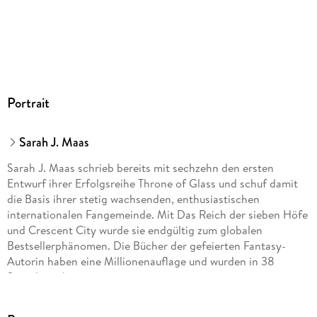
Dateiformat
MP3
Audioinhalt
Hörbuch
GTIN
Portrait
9783844920093
Sarah J. Maas
Sarah J. Maas schrieb bereits mit sechzehn den ersten
Entwurf ihrer Erfolgsreihe Throne of Glass und schuf damit
die Basis ihrer stetig wachsenden, enthusiastischen
internationalen Fangemeinde. Mit Das Reich der sieben Höfe
und Crescent City wurde sie endgültig zum globalen
Bestsellerphänomen. Die Bücher der gefeierten Fantasy-
Autorin haben eine Millionenauflage und wurden in 38
Sprachen übersetzt.