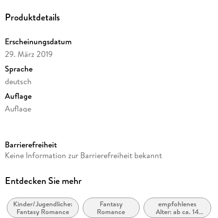
Produktdetails
Erscheinungsdatum
29. März 2019
Sprache
deutsch
Auflage
Auflage
Ausgabe
Ungekürzt
Barrierefreiheit
Dateigröße
Keine Information zur Barrierefreiheit bekannt
770,08 MB
Laufzeit
Entdecken Sie mehr
1180 Minuten
Kinder/Jugendliche:
Fantasy
empfohlenes
Altersempfehlung
Fantasy Romance
Romance
Alter: ab ca. 14
ab 16 Jahre