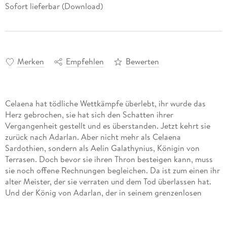
Sofort lieferbar (Download)
Merken
Empfehlen
Bewerten
Celaena hat tödliche Wettkämpfe überlebt, ihr wurde das
Herz gebrochen, sie hat sich den Schatten ihrer
Vergangenheit gestellt und es überstanden. Jetzt kehrt sie
zurück nach Adarlan. Aber nicht mehr als Celaena
Sardothien, sondern als Aelin Galathynius, Königin von
Terrasen. Doch bevor sie ihren Thron besteigen kann, muss
sie noch offene Rechnungen begleichen. Da ist zum einen ihr
alter Meister, der sie verraten und dem Tod überlassen hat.
Und der König von Adarlan, der in seinem grenzenlosen
Machthunger die Magie verbannt, ihre Eltern getötet und
den ganzen Kontinent unterworfen hat. Eine Aufgabe, würdig
einer Kämpferin, würdig einer dunklen Königin . . .