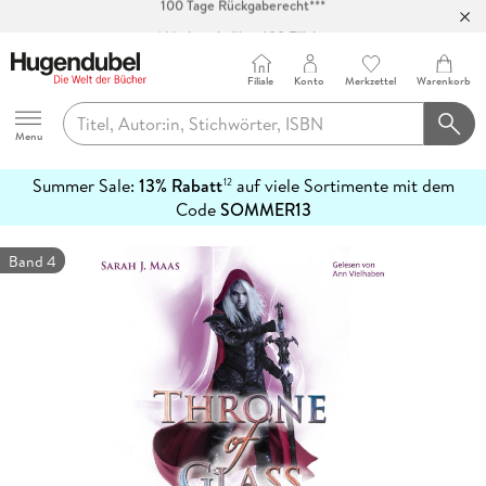
Abholung in über 100 Filialen
Filiale
Konto
Merkzettel
Warenkorb
Hugendubel
Menu
Summer Sale:
13% Rabatt
auf viele Sortimente mit dem
12
mehr
Code
SOMMER13
erfahren
Band 4