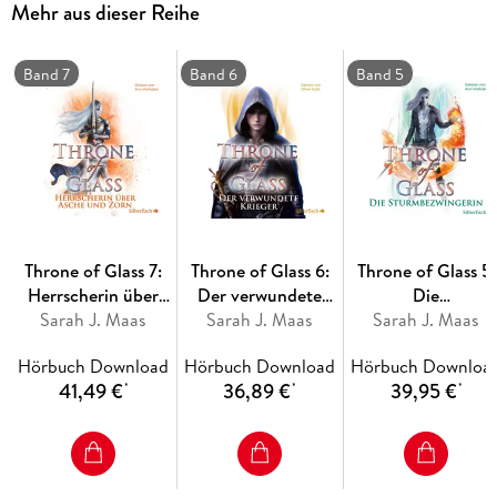
Mehr aus dieser Reihe
Dies ist Band 4 der »Throne of Glass«-Reihe. Alle Hörbücher
der epischen Fantasy Romance:
Band 7
Band 6
Band 5
-- Vorgeschichte: Celaenas Geschichte. Novella 1 5
-- Band 1: Die Erwählte
-- Band 2: Kriegerin im Schatten
-- Band 3: Erbin des Feuers
-- Band 4: Königin der Finsternis
-- Band 5: Die Sturmbezwingerin
-- Band 6: Der verwundete Krieger
-- Band 7: Herrscherin über Asche und Zorn
Throne of Glass 7:
Throne of Glass 6:
Throne of Glass 5:
Die Reihe ist abgeschlossen.
Herrscherin über
Der verwundete
Die
Asche und Zorn
Sarah J. Maas
Sarah J. Maas
Krieger
Sturmbezwingerin
Sarah J. Maas
Hörbuch Download
Hörbuch Download
Hörbuch Downloa
41,49 €
36,89 €
39,95 €
*
*
*