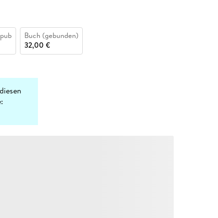
epub
Buch (gebunden)
32,00 €
diesen
: