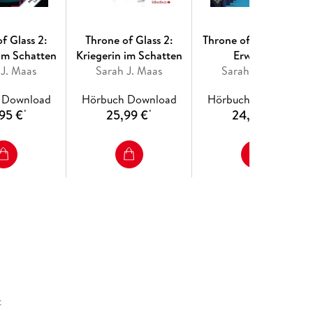
f Glass 2:
Throne of Glass 2:
Throne of Glass 1: Die
 im Schatten
Kriegerin im Schatten
Erwählte
 J. Maas
Sarah J. Maas
Sarah J. Maas
 Download
Hörbuch Download
Hörbuch Download
95 €
25,99 €
24,95 €
*
*
*
t