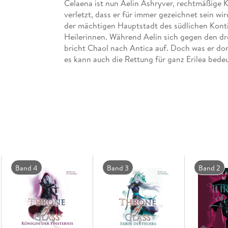
Celaena ist nun Aelin Ashryver, rechtmäßige K
verletzt, dass er für immer gezeichnet sein wir
der mächtigen Hauptstadt des südlichen Konti
Heilerinnen. Während Aelin sich gegen den d
bricht Chaol nach Antica auf. Doch was er dor
es kann auch die Rettung für ganz Erilea bede
Dies ist Band 6 der »Throne of Glass«-Reihe.
-- Vorgeschichte: Celaenas Geschichte. Novell
-- Band 1: Die Erwählte
-- Band 2: Kriegerin im Schatten
-- Band 3: Erbin des Feuers
-- Band 4: Königin der Finsternis
-- Band 5: Die Sturmbezwingerin
-- Band 6: Der verwundete Krieger
Band 4
Band 3
Band 2
-- Band 7: Herrscherin über Asche und Zorn
Die Reihe ist abgeschlossen.