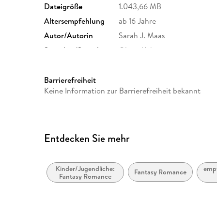
Dateigröße
1.043,66 MB
Altersempfehlung
ab 16 Jahre
Autor/Autorin
Sarah J. Maas
Sprecher/Sprecherin
Oliver Kube
Originalsprache
englisch
Produktart
MP3 format
Barrierefreiheit
Keine Information zur Barrierefreiheit bekannt
Audioinhalt
Hörbuch
Entdecken Sie mehr
Kinder/Jugendliche:
empf
Fantasy Romance
Fantasy Romance