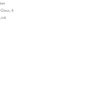
ten
 Glass, 6
Link
h
20116