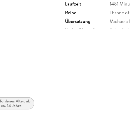
Laufzeit
1481 Minu
Reihe
Throne of
Übersetzung
Michaela 
Verlag/Hersteller
Silberfisc
Family Sharing
Ja
Dateiformat
MP3
GTIN
97838449
ohlenes Alter: ab
ca. 14 Jahre