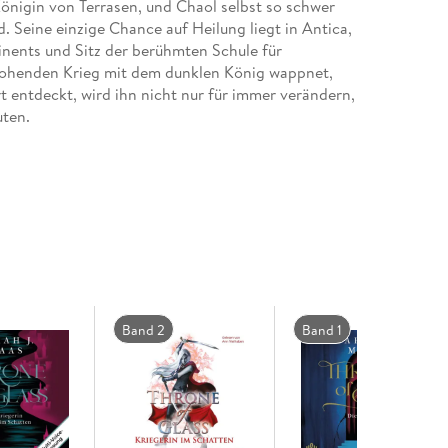
önigin von Terrasen, und Chaol selbst so schwer
d. Seine einzige Chance auf Heilung liegt in Antica,
nents und Sitz der berühmten Schule für
rohenden Krieg mit dem dunklen König wappnet,
t entdeckt, wird ihn nicht nur für immer verändern,
uten.
 Alle Hörbücher der epischen Fantasy Romance:
a 1 5
Band 2
Band 1