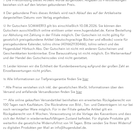
Die Preisbindung dieses Artikels wurde aufgehoben. Angaben zu Preissenkungen
7
beziehen sich auf den letzten gebundenen Preis.
Der gebundene Preis dieses Artikels wird nach Ablauf des auf der Artikelseite
8
dargestellten Datums vom Verlag angehoben.
Ihr Gutschein SOMMER13 gilt bis einschließlich 10.08.2026. Sie können den
12
Gutschein ausschließlich online einlösen unter www.hugendubel.de. Keine Bestellung
zur Abholung mit Zahlung in der Filiale möglich. Der Gutschein ist nicht gültig für
gesetzlich preisgebundene Artikel (deutschsprachige Bücher und eBooks) sowie für
preisgebundene Kalender, tolino shine (4016621130466), tolino select und das
Hugendubel Hörbuch Abo. Der Gutschein ist nicht mit anderen Gutscheinen und
Geschenkkarten kombinierbar. Eine Barauszahlung ist nicht möglich. Ein Weiterverkauf
und der Handel des Gutscheincodes sind nicht gestattet.
Leider können wir die Echtheit der Kundenbewertung aufgrund der großen Zahl an
15
Einzelbewertungen nicht prüfen.
Alle Informationen zur Tiefpreisgarantie finden Sie
hier
16
Alle Preise verstehen sich inkl. der gesetzlichen MwSt. Informationen über den
*
Versand und anfallende Versandkosten finden Sie
hier
Alle online gekauften Versandartikel beinhalten ein erweitertes Rückgaberecht von
***
100 Tagen nach Kaufdatum. Die Rücknahme von Bild-, Ton- und Datenträgern ist nur bei
noch versiegelter Ware möglich. Für in der Filiale gekaufte Artikel gilt ein
Rückgaberecht von 4 Wochen. Voraussetzung ist die Vorlage des Kassenbons und dass
sich der Artikel in wiederverkaufsfähigem Zustand befindet. Für digitale Produkte gilt
weiterhin die gesetzliche Widerrufsfrist von 14 Tagen. Bitte senden Sie Ihren Widerruf
zu digitalen Produkten per Mail an info@hugendubel.de.