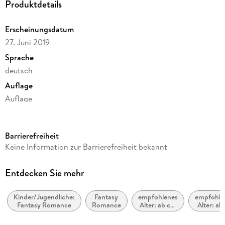
Produktdetails
Erscheinungsdatum
27. Juni 2019
Sprache
deutsch
Auflage
Auflage
Ausgabe
Ungekürzt
Barrierefreiheit
Dateigröße
Keine Information zur Barrierefreiheit bekannt
1.270,87 MB
Laufzeit
Entdecken Sie mehr
1985 Minuten
Kinder/Jugendliche:
Fantasy
empfohlenes
empfohle
Altersempfehlung
Fantasy Romance
Romance
Alter: ab ca.
Alter: ab
ab 16 Jahre
16 Jahren
Jahre