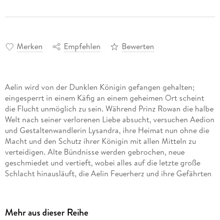
Merken
Empfehlen
Bewerten
Aelin wird von der Dunklen Königin gefangen gehalten;
eingesperrt in einem Käfig an einem geheimen Ort scheint
die Flucht unmöglich zu sein. Während Prinz Rowan die halbe
Welt nach seiner verlorenen Liebe absucht, versuchen Aedion
und Gestaltenwandlerin Lysandra, ihre Heimat nun ohne die
Macht und den Schutz ihrer Königin mit allen Mitteln zu
verteidigen. Alte Bündnisse werden gebrochen, neue
geschmiedet und vertieft, wobei alles auf die letzte große
Schlacht hinausläuft, die Aelin Feuerherz und ihre Gefährten
für sich entscheiden müssen, um Erilea vor der Herrschaft
der Dämonen zu bewahren
Mehr aus dieser Reihe
Dies ist Band 7 der »Throne of Glass«-Reihe. Alle Hörbücher