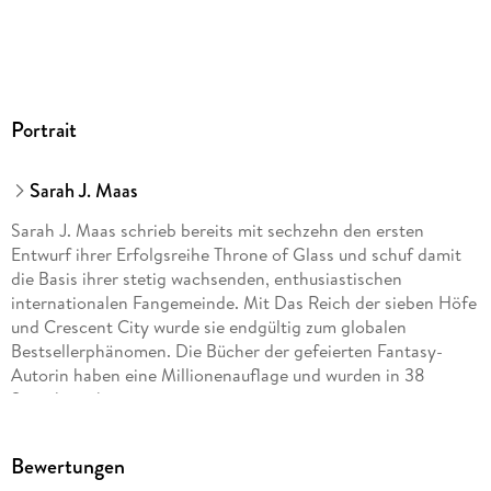
Dateiformat
MP3
Audioinhalt
Hörbuch
GTIN
Portrait
9783844920123
Sarah J. Maas
Sarah J. Maas schrieb bereits mit sechzehn den ersten
Entwurf ihrer Erfolgsreihe Throne of Glass und schuf damit
die Basis ihrer stetig wachsenden, enthusiastischen
internationalen Fangemeinde. Mit Das Reich der sieben Höfe
und Crescent City wurde sie endgültig zum globalen
Bestsellerphänomen. Die Bücher der gefeierten Fantasy-
Autorin haben eine Millionenauflage und wurden in 38
Sprachen übersetzt.
Bewertungen