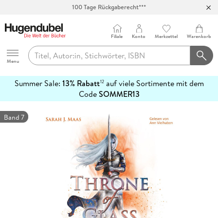
Abholung in über 100 Filialen
Filiale
Konto
Merkzettel
Warenkorb
Hugendubel
Menu
Summer Sale:
13% Rabatt
auf viele Sortimente mit dem
12
mehr
Code
SOMMER13
erfahren
Band 7