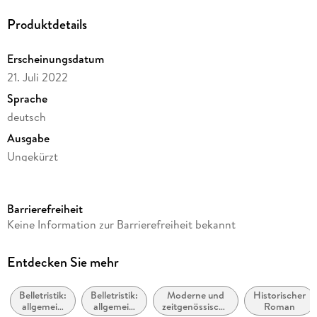
mehr dasselbe sein
Produktdetails
Erscheinungsdatum
21. Juli 2022
Sprache
deutsch
Ausgabe
Ungekürzt
Dateigröße
490,31 MB
Barrierefreiheit
Laufzeit
Keine Information zur Barrierefreiheit bekannt
654 Minuten
Autor/Autorin
Entdecken Sie mehr
Sarah Penner
Belletristik:
Belletristik:
Moderne und
Historischer
Übersetzung
allgemein
allgemein
zeitgenössische
Roman
Julia Walther