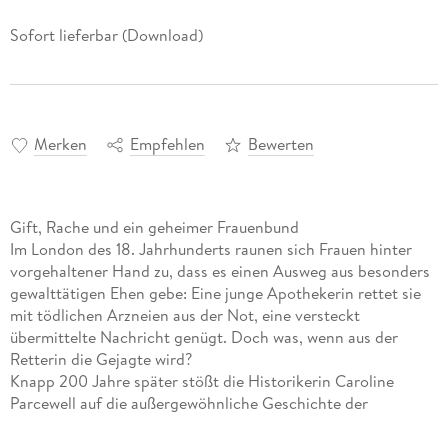
Sofort lieferbar (Download)
Merken
Empfehlen
Bewerten
Gift, Rache und ein geheimer Frauenbund
Im London des 18. Jahrhunderts raunen sich Frauen hinter
vorgehaltener Hand zu, dass es einen Ausweg aus besonders
gewalttätigen Ehen gebe: Eine junge Apothekerin rettet sie
mit tödlichen Arzneien aus der Not, eine versteckt
übermittelte Nachricht genügt. Doch was, wenn aus der
Retterin die Gejagte wird?
Knapp 200 Jahre später stößt die Historikerin Caroline
Parcewell auf die außergewöhnliche Geschichte der
giftmischenden Apothekerin und setzt damit unerwartete
Ereignisse in Gang nicht nur ihr eigenes Leben wird nicht