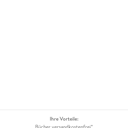
Buch, das mich ansonsten in jeglicher Hinsicht überzeugt.
Ihre Vorteile:
Bücher versandkostenfrei*