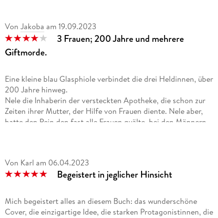
Von
Jakoba
am
19.09.2023
3 Frauen; 200 Jahre und mehrere
Giftmorde.
Eine kleine blau Glasphiole verbindet die drei Heldinnen, über
200 Jahre hinweg.
Nele die Inhaberin der versteckten Apotheke, die schon zur
Zeiten ihrer Mutter, der Hilfe von Frauen diente. Nele aber,
hatte den Pein den fast alle Frauen quälte, bei den Männern
in deren Leben gefunden und bietet Abhilfe an der Wurzel an.
Die kleine tapferen Elaisa, die noch sehr unerfahren aber
wissbegierig und loyal ist. Ach sie kommt zu Nele, weil ein
Von Karl
am
06.04.2023
Mann zu ein Problem geworden ist.
Begeistert in jeglicher Hinsicht
In unserer Zeit zieht Caroline die kleine Phiole aus der
Themse. Ohne Ihren Ehemann, dafür mit Zukunftsängsten ist
Caroline auf ihrer Reise zum 10 Hochzeitstag. Dort stolpert
Mich begeistert alles an diesem Buch: das wunderschöne
sie über die Spuren die Nele und Elaisa in der Zeit
Cover, die einzigartige Idee, die starken Protagonistinnen, die
hinterlassen haben. Mit neuem Elan und den Erinnerungen an