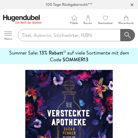
100 Tage Rückgaberecht***
Abholung in über 100 Filialen
Filiale
Konto
Merkzettel
Warenkorb
Hugendubel
Menu
Summer Sale:
13% Rabatt
auf viele Sortimente mit dem
12
mehr
Code
SOMMER13
erfahren