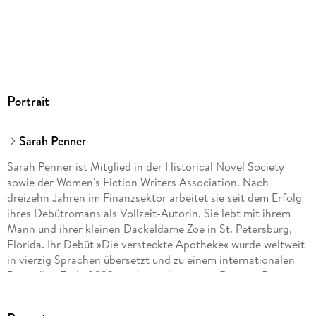
Portrait
Sarah Penner
Sarah Penner ist Mitglied in der Historical Novel Society
sowie der Women's Fiction Writers Association. Nach
dreizehn Jahren im Finanzsektor arbeitet sie seit dem Erfolg
ihres Debütromans als Vollzeit-Autorin. Sie lebt mit ihrem
Mann und ihrer kleinen Dackeldame Zoe in St. Petersburg,
Florida. Ihr Debüt »Die versteckte Apotheke« wurde weltweit
in vierzig Sprachen übersetzt und zu einem internationalen
Bestseller. Ende 2023 erscheint ihr zweiter Roman »Die
geheime Gesellschaft«. Mehr Informationen zur Autorin gibt
es unter slpenner. com