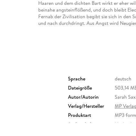
Haaren und dem dichten Bart wirkt er eher wild
beinahe angsteinflößend, und doch bleibt Eleo
Fernab der Zivilisation begibt sie sich in den
und nach durchdringt. Aus Angst wird Neugier
Wertschätzung sowie eine tiefe Zuneigung, mit
Ethan nicht, der seit seiner Kindheit niemand
Eleonore, sein versteinertes Herz auf eine Weis
drohenden Gefahr retten will. Zur Not auch m
Sprache
deutsch
Dateigröße
503,14 M
Autor/Autorin
Sarah Sax
Verlag/Hersteller
MP Verla
Produktart
MP3 form
Audioinhalt
Hörbuch