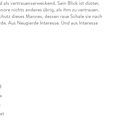
 als vertrauenserweckend. Sein Blick ist düster,
nore nichts anderes übrig, als ihm zu vertrauen.
 Schutz dieses Mannes, dessen raue Schale sie nach
de. Aus Neugierde Interesse. Und aus Interesse
 der sie beide nicht gerechnet haben. Besonders
em wirklich nahe sein kann. Trotzdem gelingt es
e zu berühren, dass er sie um jeden Preis vor der
it seinem Leben.
B
x
g
at