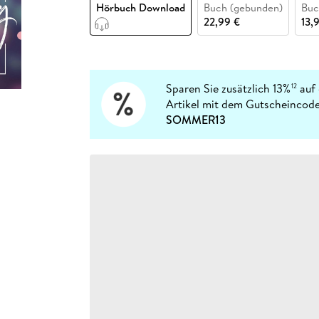
Fremdsprachige Bücher
Hörbuch Download
Buch (gebunden)
Buc
n Lernhilfen
 Jugendbücher
eiber
Hörbuch Downloads im Bundle
cher
 Vergleich
 Puzzlezubehör
Lernen
New Adult
STABILO
22,99 €
13,
Taschenbücher
hilfen
hriller
 Backen
er
lender
Ratgeber
op
hriller
Romance
Sachbücher
Sparen Sie zusätzlich 13%
auf 
12
precher:innen
Artikel mit dem Gutscheincode
Science Fiction
SOMMER13
Fremdsprachige Bücher