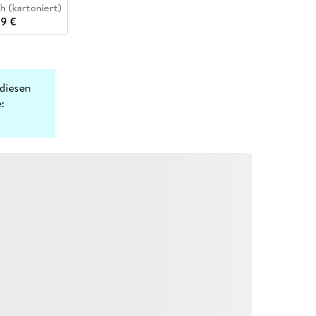
h (kartoniert)
99 €
diesen
: