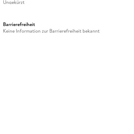
Ungekürzt
Dateigröße
62,25 MB
Barrierefreiheit
Laufzeit
Keine Information zur Barrierefreiheit bekannt
89 Minuten
Reihe
Die Welt in Deinen Augen 1 (Albenheim), 1
Autor/Autorin
Sophie Fawn
Sprecher/Sprecherin
Erik Borner, Dagmar Bittner, Sascha Tschorn
Verlag/Hersteller
Miss Motte Audio
Family Sharing
Ja
Produktart