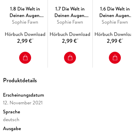
1.8 Die Welt in
1.7 Die Welt in
1.6 Die Welt in
Deinen Augen.
Deinen Augen.
Deinen Augen.
Sophie Fawn
Albenheim -
Albenheim - Feuer
Sophie Fawn
Sophie Fawn
Albenheim -
Midgard
Albenheim
Hörbuch Download
Hörbuch Download
Hörbuch Downloa
2,99 €
2,99 €
2,99 €
*
*
*
Produktdetails
Erscheinungsdatum
12. November 2021
Sprache
deutsch
Ausgabe