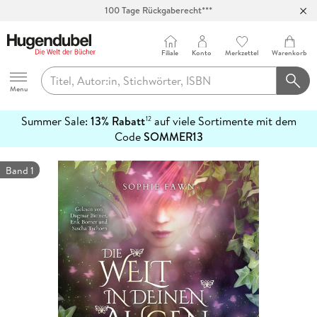
100 Tage Rückgaberecht***
Abholung in über 100 Filialen
Filiale
Konto
Merkzettel
Warenkorb
Hugendubel
Menu
Summer Sale:
13% Rabatt
auf viele Sortimente mit dem
12
mehr
Code
SOMMER13
erfahren
Band 1