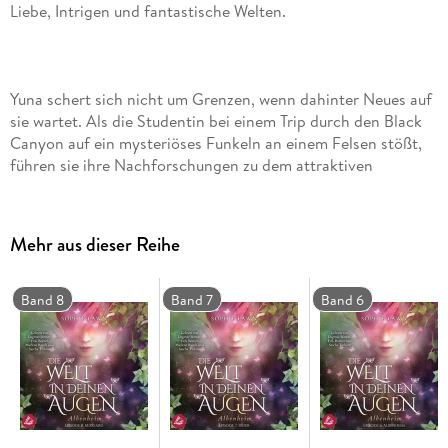
Yuna schert sich nicht um Grenzen, wenn dahinter Neues auf
sie wartet. Als die Studentin bei einem Trip durch den Black
Canyon auf ein mysteriöses Funkeln an einem Felsen stößt,
führen sie ihre Nachforschungen zu dem attraktiven
Schwertkämpfer Kilian. Er reagiert abweisend, dennoch fühlt
sie sich von ihm und diesem einen Ort im Wald wie magisch
angezogen. Geschützt durch den Wächter, liegt dort das
Mehr aus dieser Reihe
Portal zu einer fremden Welt. Am liebsten will Yuna sofort die
fantastischen Wesen dahinter entdecken, doch dafür muss
sie erst an Kilian vorbei oder mit ihm gemeinsam reisen
Band 8
Band 7
Band 6