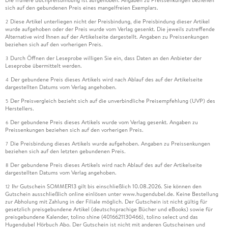
Die frühere Buchpreisbindung ist aufgehoben. Angaben zu Preissenkungen beziehen
sich auf den gebundenen Preis eines mangelfreien Exemplars.
Diese Artikel unterliegen nicht der Preisbindung, die Preisbindung dieser Artikel
2
wurde aufgehoben oder der Preis wurde vom Verlag gesenkt. Die jeweils zutreffende
Alternative wird Ihnen auf der Artikelseite dargestellt. Angaben zu Preissenkungen
beziehen sich auf den vorherigen Preis.
Durch Öffnen der Leseprobe willigen Sie ein, dass Daten an den Anbieter der
3
Leseprobe übermittelt werden.
Der gebundene Preis dieses Artikels wird nach Ablauf des auf der Artikelseite
4
dargestellten Datums vom Verlag angehoben.
Der Preisvergleich bezieht sich auf die unverbindliche Preisempfehlung (UVP) des
5
Herstellers.
Der gebundene Preis dieses Artikels wurde vom Verlag gesenkt. Angaben zu
6
Preissenkungen beziehen sich auf den vorherigen Preis.
Die Preisbindung dieses Artikels wurde aufgehoben. Angaben zu Preissenkungen
7
beziehen sich auf den letzten gebundenen Preis.
Der gebundene Preis dieses Artikels wird nach Ablauf des auf der Artikelseite
8
dargestellten Datums vom Verlag angehoben.
Ihr Gutschein SOMMER13 gilt bis einschließlich 10.08.2026. Sie können den
12
Gutschein ausschließlich online einlösen unter www.hugendubel.de. Keine Bestellung
zur Abholung mit Zahlung in der Filiale möglich. Der Gutschein ist nicht gültig für
gesetzlich preisgebundene Artikel (deutschsprachige Bücher und eBooks) sowie für
preisgebundene Kalender, tolino shine (4016621130466), tolino select und das
Hugendubel Hörbuch Abo. Der Gutschein ist nicht mit anderen Gutscheinen und