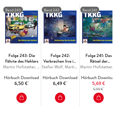
Kamilla Hamann, ihrer rechten Hand Arne Kaminsky und
seinem Neffen Ole Paulitz zutage. Als sie schließlich eines der
Band 243
Band 242
Band 241
gestohlenen Gemälde ausfindig machen, scheint der Fall
gelöst - tatsächlich aber geht es jetzt erst richtig los. . .
Folge 243: Die
Folge 242:
Folge 241: Das
Fährte des Hehlers
Verbrechen live im
Rätsel der
Martin Hofstetter, Stefan Wolf
Radio
Stefan Wolf, Martin Hofstetter
Gruselvilla
Martin Hofst
Hörbuch Download
Hörbuch Download
Hörbuch Downloa
6,50 €
6,49 €
5,69 €
*
*
*
5,99 €