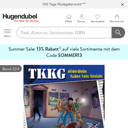
100 Tage Rückgaberecht***
Abholung in über 100 Filialen
Filiale
Konto
Merkzettel
Warenkorb
Hugendubel
Menu
Summer Sale:
13% Rabatt
auf viele Sortimente mit dem
12
mehr
Code
SOMMER13
erfahren
Band 224