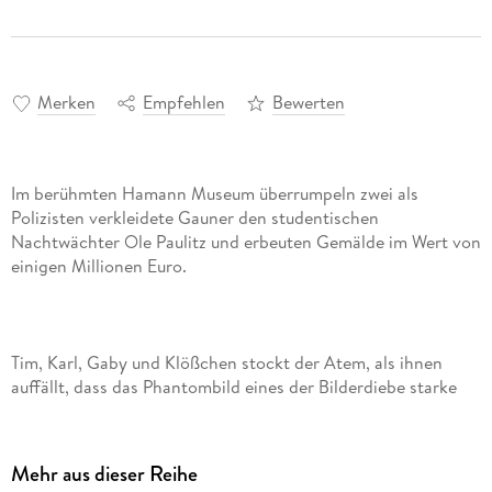
Merken
Empfehlen
Bewerten
Im berühmten Hamann Museum überrumpeln zwei als
Polizisten verkleidete Gauner den studentischen
Nachtwächter Ole Paulitz und erbeuten Gemälde im Wert von
Tim, Karl, Gaby und Klößchen stockt der Atem, als ihnen
auffällt, dass das Phantombild eines der Bilderdiebe starke
Ähnlichkeit mit Kommissar Schalavsky, einem Kollegen von
Gabys Vater, aufweist! Waren die falschen Polizisten also
doch echt? TKKG ermitteln und fördern interessante
Mehr aus dieser Reihe
Zusammenhänge zwischen Museumsgründerin Petronella