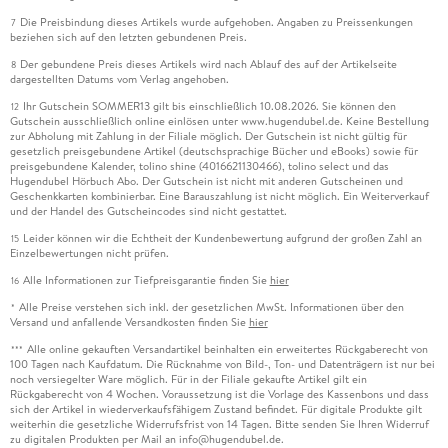
Die Preisbindung dieses Artikels wurde aufgehoben. Angaben zu Preissenkungen
7
beziehen sich auf den letzten gebundenen Preis.
Der gebundene Preis dieses Artikels wird nach Ablauf des auf der Artikelseite
8
dargestellten Datums vom Verlag angehoben.
Ihr Gutschein SOMMER13 gilt bis einschließlich 10.08.2026. Sie können den
12
Gutschein ausschließlich online einlösen unter www.hugendubel.de. Keine Bestellung
zur Abholung mit Zahlung in der Filiale möglich. Der Gutschein ist nicht gültig für
gesetzlich preisgebundene Artikel (deutschsprachige Bücher und eBooks) sowie für
preisgebundene Kalender, tolino shine (4016621130466), tolino select und das
Hugendubel Hörbuch Abo. Der Gutschein ist nicht mit anderen Gutscheinen und
Geschenkkarten kombinierbar. Eine Barauszahlung ist nicht möglich. Ein Weiterverkauf
und der Handel des Gutscheincodes sind nicht gestattet.
Leider können wir die Echtheit der Kundenbewertung aufgrund der großen Zahl an
15
Einzelbewertungen nicht prüfen.
Alle Informationen zur Tiefpreisgarantie finden Sie
hier
16
Alle Preise verstehen sich inkl. der gesetzlichen MwSt. Informationen über den
*
Versand und anfallende Versandkosten finden Sie
hier
Alle online gekauften Versandartikel beinhalten ein erweitertes Rückgaberecht von
***
100 Tagen nach Kaufdatum. Die Rücknahme von Bild-, Ton- und Datenträgern ist nur bei
noch versiegelter Ware möglich. Für in der Filiale gekaufte Artikel gilt ein
Rückgaberecht von 4 Wochen. Voraussetzung ist die Vorlage des Kassenbons und dass
sich der Artikel in wiederverkaufsfähigem Zustand befindet. Für digitale Produkte gilt
weiterhin die gesetzliche Widerrufsfrist von 14 Tagen. Bitte senden Sie Ihren Widerruf
zu digitalen Produkten per Mail an info@hugendubel.de.