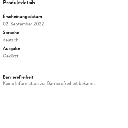
Produktdetails
Erscheinungsdatum
02. September 2022
Sprache
deutsch
Ausgabe
Gekürzt
Dateigröße
94,62 MB
Barrierefreiheit
Laufzeit
Keine Information zur Barrierefreiheit bekannt
75 Minuten
Altersempfehlung
ab 8 Jahre
Reihe
TKKG, 224