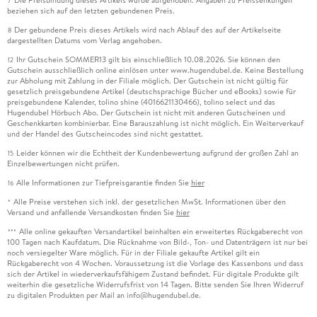
7
beziehen sich auf den letzten gebundenen Preis.
Der gebundene Preis dieses Artikels wird nach Ablauf des auf der Artikelseite
8
dargestellten Datums vom Verlag angehoben.
Ihr Gutschein SOMMER13 gilt bis einschließlich 10.08.2026. Sie können den
12
Gutschein ausschließlich online einlösen unter www.hugendubel.de. Keine Bestellung
zur Abholung mit Zahlung in der Filiale möglich. Der Gutschein ist nicht gültig für
gesetzlich preisgebundene Artikel (deutschsprachige Bücher und eBooks) sowie für
preisgebundene Kalender, tolino shine (4016621130466), tolino select und das
Hugendubel Hörbuch Abo. Der Gutschein ist nicht mit anderen Gutscheinen und
Geschenkkarten kombinierbar. Eine Barauszahlung ist nicht möglich. Ein Weiterverkauf
und der Handel des Gutscheincodes sind nicht gestattet.
Leider können wir die Echtheit der Kundenbewertung aufgrund der großen Zahl an
15
Einzelbewertungen nicht prüfen.
Alle Informationen zur Tiefpreisgarantie finden Sie
hier
16
Alle Preise verstehen sich inkl. der gesetzlichen MwSt. Informationen über den
*
Versand und anfallende Versandkosten finden Sie
hier
Alle online gekauften Versandartikel beinhalten ein erweitertes Rückgaberecht von
***
100 Tagen nach Kaufdatum. Die Rücknahme von Bild-, Ton- und Datenträgern ist nur bei
noch versiegelter Ware möglich. Für in der Filiale gekaufte Artikel gilt ein
Rückgaberecht von 4 Wochen. Voraussetzung ist die Vorlage des Kassenbons und dass
sich der Artikel in wiederverkaufsfähigem Zustand befindet. Für digitale Produkte gilt
weiterhin die gesetzliche Widerrufsfrist von 14 Tagen. Bitte senden Sie Ihren Widerruf
zu digitalen Produkten per Mail an info@hugendubel.de.