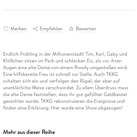
Merken
Empfehlen
Bewerten
Endlich Frühling in der Millionenstadt! Tim, Karl, Gaby und
Klößchen sitzen im Park und schlecken Eis, als vor ihren
Augen eine alte Dame von einem Rowdy umgestoßen wird.
Eine hilfsbereite Frau ist schnell zur Stelle. Auch TKKG
schalten sich ein und verfolgen den Rüpel, der aber auf
unerklärliche Weise verschwindet. Zu allem Überdruss muss
die alte Dame feststellen, dass ihr gut gefüllter Geldbeutel
gestohlen wurde. TKKG rekonstruieren die Ereignisse und
finden eine Erklärung: Hier wurde eine Show abgezogen!
Dass diese aber mit einem spektakulären Juwelenraub und
den mystischen Seancen der Madame Dubois in einer
heruntergekommenen Villa zusammenhängt, ahnen TKKG
Mehr aus dieser Reihe
hier noch nicht. Denn die Show hat gerade erst begonnen!