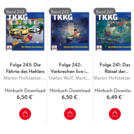
Band 243
Band 242
Band 241
Folge 243: Die
Folge 242:
Folge 241: Das
Fährte des Hehlers
Verbrechen live im
Rätsel der
Martin Hofstetter, Stefan Wolf
Radio
Stefan Wolf, Martin Hofstetter
Gruselvilla
Martin Hofst
Hörbuch Download
Hörbuch Download
Hörbuch Downloa
6,50 €
6,50 €
6,49 €
*
*
*