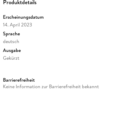
Produktdetails
Erscheinungsdatum
14. April 2023
Sprache
deutsch
Ausgabe
Gekürzt
Dateigröße
90,19 MB
Barrierefreiheit
Laufzeit
Keine Information zur Barrierefreiheit bekannt
74 Minuten
Altersempfehlung
ab 8 Jahre
Reihe
TKKG, 227