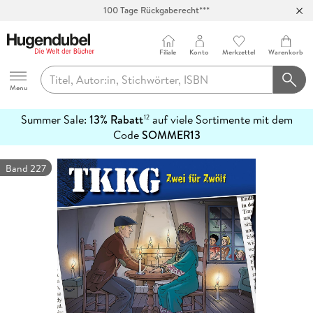
100 Tage Rückgaberecht***
Abholung in über 100 Filialen
Filiale
Konto
Merkzettel
Warenkorb
Hugendubel
Menu
Summer Sale:
13% Rabatt
auf viele Sortimente mit dem
12
mehr
Code
SOMMER13
erfahren
Band 227