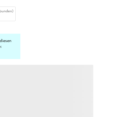
bunden)
diesen
: