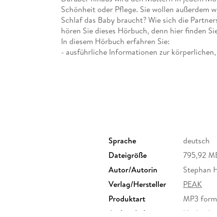
Schönheit oder Pflege. Sie wollen außerdem wi
Schlaf das Baby braucht? Wie sich die Partne
hören Sie dieses Hörbuch, denn hier finden Si
In diesem Hörbuch erfahren Sie:
- ausführliche Informationen zur körperlichen
Anregungen für altersgemäße Spiele und Förd
- alle Bereiche der täglichen Pflege, die Schritt
baden, tragen und trösten);
- über die häufigsten Kinderkrankheiten und 
- Empfehlungen für die mütterliche Rückbild
- was tun, wenn das Baby weint, Schlafen zum 
(Wissenswertes von der Hebamme und dem Kind
- wertvolle Anregungen zur Gestaltung der neu
Sprache
deutsch
zum Ankommen im Leben als Familie.
Dateigröße
795,92 M
Annette Nolden arbeitet seit mehr als zehn Ja
Ernährung und Lebenshilfe. Sie ist Mutter ein
Autor/Autorin
Stephan H
Dr. med. Stephan Heinrich Nolte ist Kinder- u
Verlag/Hersteller
PEAK
Universitäts-Kinderklinik Marburg, bevor er sic
Produktart
MP3 form
leitete. Er lebt in Marburg und ist Vater von 
Audioinhalt
Hörbuch