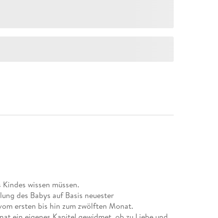
es Kindes wissen müssen.
lung des Babys auf Basis neuester
vom ersten bis hin zum zwölften Monat.
at ein eigenes Kapitel gewidmet, ob zu Liebe und