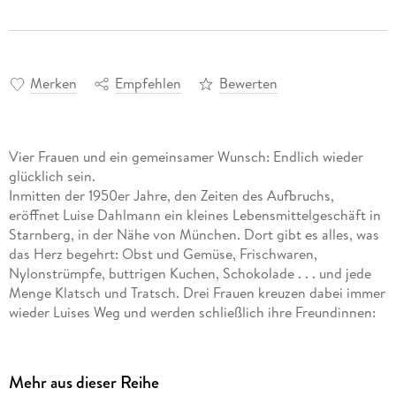
Merken
Empfehlen
Bewerten
Vier Frauen und ein gemeinsamer Wunsch: Endlich wieder
glücklich sein.
Inmitten der 1950er Jahre, den Zeiten des Aufbruchs,
eröffnet Luise Dahlmann ein kleines Lebensmittelgeschäft in
Starnberg, in der Nähe von München. Dort gibt es alles, was
das Herz begehrt: Obst und Gemüse, Frischwaren,
Nylonstrümpfe, buttrigen Kuchen, Schokolade . . . und jede
Menge Klatsch und Tratsch. Drei Frauen kreuzen dabei immer
wieder Luises Weg und werden schließlich ihre Freundinnen:
Annabel von Thaler, die neidische Arztgattin von nebenan,
die junge Helga Knaup aus München und Marie Wagner,
geflohen aus Schlesien. Sie alle haben Träume und
Mehr aus dieser Reihe
gemeinsam wagen sie den Neubeginn.