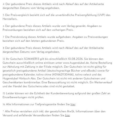
Der gebundene Preis dieses Artikels wird nach Ablauf des auf der Artikelseite
4
dargestellten Datums vom Verlag angehoben.
Der Preisvergleich bezieht sich auf die unverbindliche Preisempfehlung (UVP) des
5
Herstellers.
Der gebundene Preis dieses Artikels wurde vom Verlag gesenkt. Angaben zu
6
Preissenkungen beziehen sich auf den vorherigen Preis.
Die Preisbindung dieses Artikels wurde aufgehoben. Angaben zu Preissenkungen
7
beziehen sich auf den letzten gebundenen Preis.
Der gebundene Preis dieses Artikels wird nach Ablauf des auf der Artikelseite
8
dargestellten Datums vom Verlag angehoben.
Ihr Gutschein SOMMER13 gilt bis einschließlich 10.08.2026. Sie können den
12
Gutschein ausschließlich online einlösen unter www.hugendubel.de. Keine Bestellung
zur Abholung mit Zahlung in der Filiale möglich. Der Gutschein ist nicht gültig für
gesetzlich preisgebundene Artikel (deutschsprachige Bücher und eBooks) sowie für
preisgebundene Kalender, tolino shine (4016621130466), tolino select und das
Hugendubel Hörbuch Abo. Der Gutschein ist nicht mit anderen Gutscheinen und
Geschenkkarten kombinierbar. Eine Barauszahlung ist nicht möglich. Ein Weiterverkauf
und der Handel des Gutscheincodes sind nicht gestattet.
Leider können wir die Echtheit der Kundenbewertung aufgrund der großen Zahl an
15
Einzelbewertungen nicht prüfen.
Alle Informationen zur Tiefpreisgarantie finden Sie
hier
16
Alle Preise verstehen sich inkl. der gesetzlichen MwSt. Informationen über den
*
Versand und anfallende Versandkosten finden Sie
hier