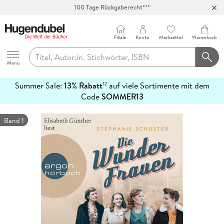
100 Tage Rückgaberecht***
Abholung in über 100 Filialen
Filiale
Konto
Merkzettel
Warenkorb
Hugendubel
Menu
Summer Sale:
13% Rabatt
auf viele Sortimente mit dem
12
mehr
Code
SOMMER13
erfahren
Band 1