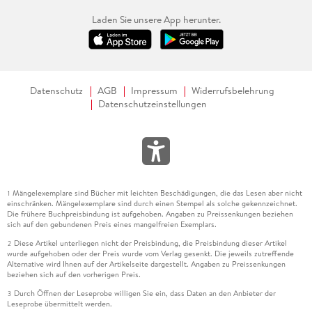
Laden Sie unsere App herunter.
Datenschutz
AGB
Impressum
Widerrufsbelehrung
Datenschutzeinstellungen
Mängelexemplare sind Bücher mit leichten Beschädigungen, die das Lesen aber nicht
1
einschränken. Mängelexemplare sind durch einen Stempel als solche gekennzeichnet.
Die frühere Buchpreisbindung ist aufgehoben. Angaben zu Preissenkungen beziehen
sich auf den gebundenen Preis eines mangelfreien Exemplars.
Diese Artikel unterliegen nicht der Preisbindung, die Preisbindung dieser Artikel
2
wurde aufgehoben oder der Preis wurde vom Verlag gesenkt. Die jeweils zutreffende
Alternative wird Ihnen auf der Artikelseite dargestellt. Angaben zu Preissenkungen
beziehen sich auf den vorherigen Preis.
Durch Öffnen der Leseprobe willigen Sie ein, dass Daten an den Anbieter der
3
Leseprobe übermittelt werden.