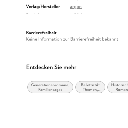
Verlag/Hersteller
argon
Produktart
MP3 format
Audioinhalt
Hörbuch
Barrierefreiheit
Keine Information zur Barrierefreiheit bekannt
Entdecken Sie mehr
Generationenromane,
Belletristik:
Historisc
Familiensagas
Themen,
Roma
Stoffe,
Motive:
Liebe und
Beziehungen