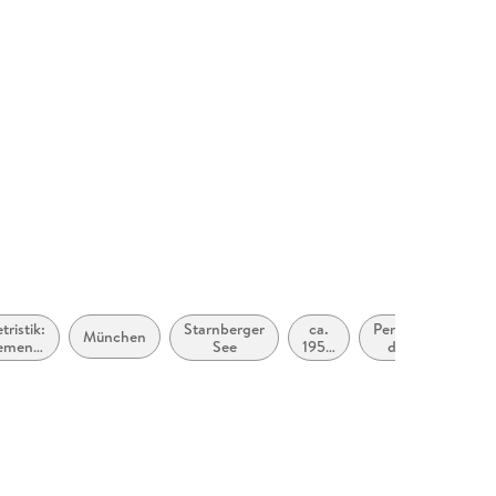
454778
tristik:
Starnberger
ca.
Periode
München
emen,
See
1950
des
offe,
bis
Kalten
tive:
ca.
Krieges
ziales
1959
(ca.
1945
bis ca.
1990)