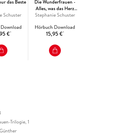
nur das Beste
Die Wunderfrauen -
Alles, was das Herz
e Schuster
Stephanie Schuster
begehrt
 Download
Hörbuch Download
95 €
15,95 €
*
*
B
en-Trilogie, 1
 Günther