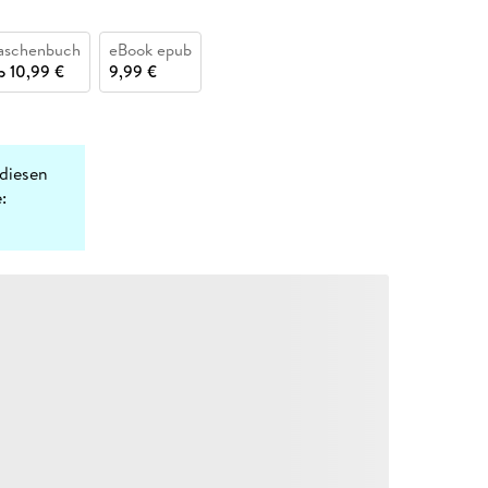
aschenbuch
eBook epub
b
10,99 €
9,99 €
diesen
: