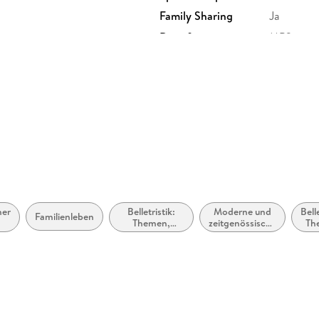
Family Sharing
Ja
Dateiformat
MP3
GTIN
9783732
her
Belletristik:
Moderne und
Belle
Familienleben
n
Themen,
zeitgenössische
Th
Stoffe, Motive:
Belletristik:
St
Regionalroman
allgemein und
Mo
literarisch
So