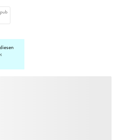
epub
diesen
: