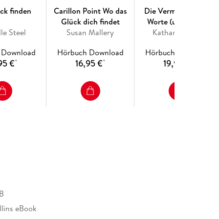
ck finden
Carillon Point Wo das
Die Vermesserin der
Glück dich findet
Worte (ungekürzt)
le Steel
Susan Mallery
Katharina Seck
 Download
Hörbuch Download
Hörbuch Download
95 €
16,95 €
19,95 €
*
*
*
B
lins eBook