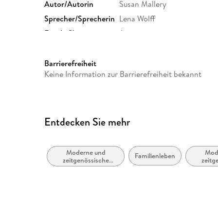
Autor/Autorin
Susan Mallery
Sprecher/Sprecherin
Lena Wolff
Family Sharing
Ja
Dateiformat
MP3
GTIN
9783365012390
Barrierefreiheit
Keine Information zur Barrierefreiheit bekannt
Entdecken Sie mehr
Moderne und
Mod
Familienleben
zeitgenössische
zeitg
Belletristik: allgemein
Lieb
und literarisch