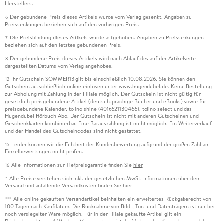
Herstellers.
Der gebundene Preis dieses Artikels wurde vom Verlag gesenkt. Angaben zu
6
Preissenkungen beziehen sich auf den vorherigen Preis.
Die Preisbindung dieses Artikels wurde aufgehoben. Angaben zu Preissenkungen
7
beziehen sich auf den letzten gebundenen Preis.
Der gebundene Preis dieses Artikels wird nach Ablauf des auf der Artikelseite
8
dargestellten Datums vom Verlag angehoben.
Ihr Gutschein SOMMER13 gilt bis einschließlich 10.08.2026. Sie können den
12
Gutschein ausschließlich online einlösen unter www.hugendubel.de. Keine Bestellung
zur Abholung mit Zahlung in der Filiale möglich. Der Gutschein ist nicht gültig für
gesetzlich preisgebundene Artikel (deutschsprachige Bücher und eBooks) sowie für
preisgebundene Kalender, tolino shine (4016621130466), tolino select und das
Hugendubel Hörbuch Abo. Der Gutschein ist nicht mit anderen Gutscheinen und
Geschenkkarten kombinierbar. Eine Barauszahlung ist nicht möglich. Ein Weiterverkauf
und der Handel des Gutscheincodes sind nicht gestattet.
Leider können wir die Echtheit der Kundenbewertung aufgrund der großen Zahl an
15
Einzelbewertungen nicht prüfen.
Alle Informationen zur Tiefpreisgarantie finden Sie
hier
16
Alle Preise verstehen sich inkl. der gesetzlichen MwSt. Informationen über den
*
Versand und anfallende Versandkosten finden Sie
hier
Alle online gekauften Versandartikel beinhalten ein erweitertes Rückgaberecht von
***
100 Tagen nach Kaufdatum. Die Rücknahme von Bild-, Ton- und Datenträgern ist nur bei
noch versiegelter Ware möglich. Für in der Filiale gekaufte Artikel gilt ein