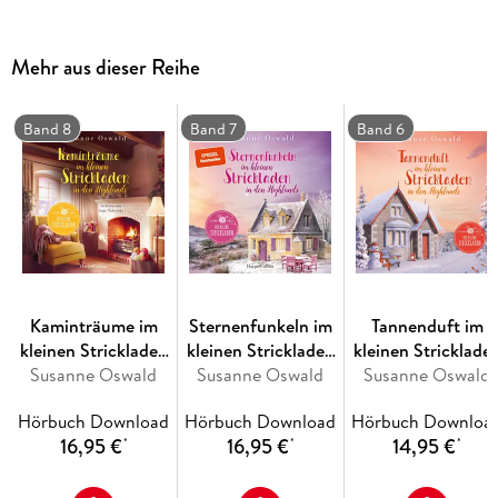
gerät, scheinen sich dunkle Wolken vor das Glück zu
schieben.
Mehr aus dieser Reihe
Band 8
Band 7
Band 6
Kaminträume im
Sternenfunkeln im
Tannenduft im
kleinen Strickladen
kleinen Strickladen
kleinen Stricklade
in den Highlands
Susanne Oswald
in den Highlands
Susanne Oswald
in den Highlands
Susanne Oswald
Hörbuch Download
Hörbuch Download
Hörbuch Downloa
16,95 €
16,95 €
14,95 €
*
*
*