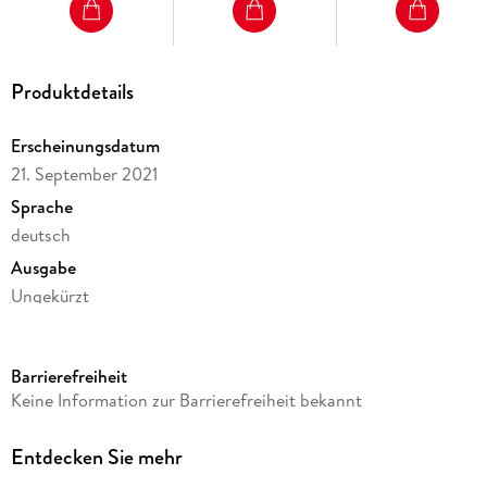
Produktdetails
Erscheinungsdatum
21. September 2021
Sprache
deutsch
Ausgabe
Ungekürzt
Dateigröße
341,93 MB
Barrierefreiheit
Laufzeit
Keine Information zur Barrierefreiheit bekannt
491 Minuten
Reihe
Entdecken Sie mehr
Der kleine Strickladen in den Highlands, 3