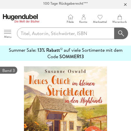
Abholung in über 100 Filialen
Filiale
Konto
Merkzettel
Warenkorb
Hugendubel
Menu
Summer Sale:
13% Rabatt
auf viele Sortimente mit dem
12
mehr
Code
SOMMER13
erfahren
Band 3