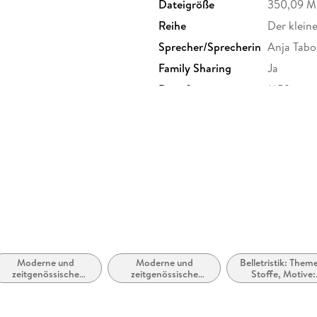
Dateigröße
350,09 
Reihe
Der kleine
Sprecher/Sprecherin
Anja Tabo
Family Sharing
Ja
Dateiformat
MP3
GTIN
9783749
Moderne und
Moderne und
Belletristik: Them
zeitgenössische
zeitgenössische
Stoffe, Motive:
Belletristik: allgemein
Liebesromane /
Regionalroman
und literarisch
Romance