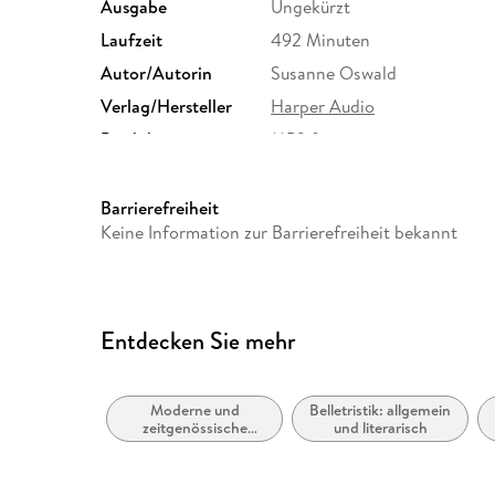
Ausgabe
Ungekürzt
Laufzeit
492 Minuten
Autor/Autorin
Susanne Oswald
Verlag/Hersteller
Harper Audio
Produktart
MP3 format
Audioinhalt
Hörbuch
Barrierefreiheit
Keine Information zur Barrierefreiheit bekannt
Entdecken Sie mehr
Moderne und
Belletristik: allgemein
zeitgenössische
und literarisch
Liebesromane