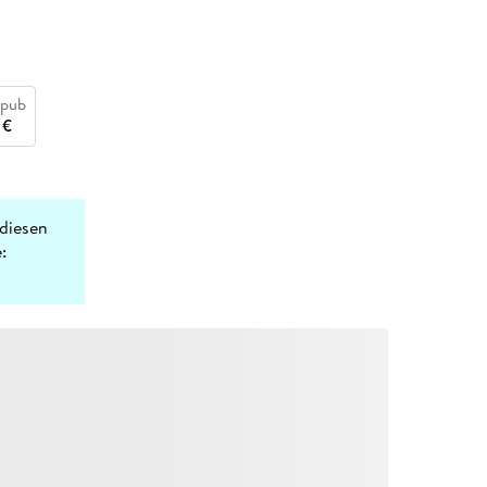
epub
 €
diesen
: