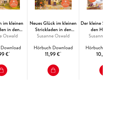
 im kleinen
Neues Glück im kleinen
Der kleine Strickladen i
den in den
Strickladen in den
den Highlands
 (ungekürzt)
e Oswald
Highlands (ungekürzt)
Susanne Oswald
Susanne Oswald
(ungekürzt)
 Download
Hörbuch Download
Hörbuch Download
99 €
11,99 €
10,99 €
*
*
*