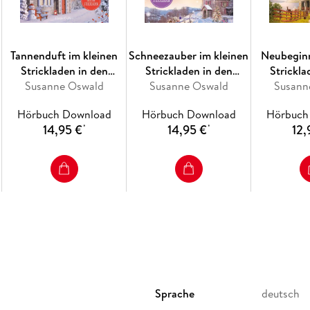
Tannenduft im kleinen
Schneezauber im kleinen
Neubeginn
Strickladen in den
Strickladen in den
Strickla
Susanne Oswald
Highlands
Highlands (ungekürzt)
Susanne Oswald
Highlands
Susann
Hörbuch Download
Hörbuch Download
Hörbuch
14,95 €
14,95 €
12,
*
*
Sprache
deutsch