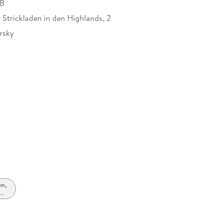
MB
 Strickladen in den Highlands, 2
rsky
900596
en,