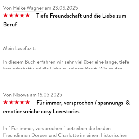
Von
Heike Wagner
am
23.06.2025
Tiefe Freundschaft und die Liebe zum
Beruf
Mein Lesefazit:
In diesem Buch erfahren wir sehr viel über eine lange, tiefe
Freundschaft und die Liebe zu seinem Beruf. Wie es den
beiden immer wieder glückt den Bräuten das passende Kleid
zu zaubern. Sei es von namentlichen bekannten Herstellern,
oder sogar aus ihrer eigenen Kollektion. Und wie es sich auf
Von
Nisowa
am
16.05.2025
einmal anfühlt ihr Baby evtl. einen neuen Besitzer zu
Für immer, versprochen / spannungs-&
vermachen. Ist es das was sich Doreen und Charlotte
vorgestellt haben. Auch möchten sie gerne auf der privaten
emotionsreiche cosy Lovestories
Erfolgslinie schweben und endlich ihren passenden Partner
finden. Werden sie die Kurve noch kriegen und ihr Baby
In " Für immer, versprochen " betreiben die beiden
weiterhin wachsen sehen. Mir hat der Schreibstil sehr
Freundinnen Doreen und Charlotte im einem historischen
gefallen. Die Bücher der beiden sind immer was besonderes.