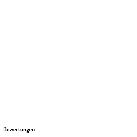
audioparadies
Produktart
MP3 format
Dateiformat
MP3
Audioinhalt
Hörbuch
GTIN
9783689711818
Bewertungen