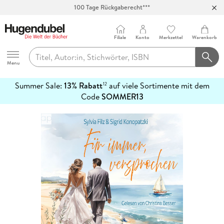
100 Tage Rückgaberecht***
Abholung in über 100 Filialen
Filiale
Konto
Merkzettel
Warenkorb
Hugendubel
Menu
Summer Sale:
13% Rabatt
auf viele Sortimente mit dem
12
mehr
Code
SOMMER13
erfahren