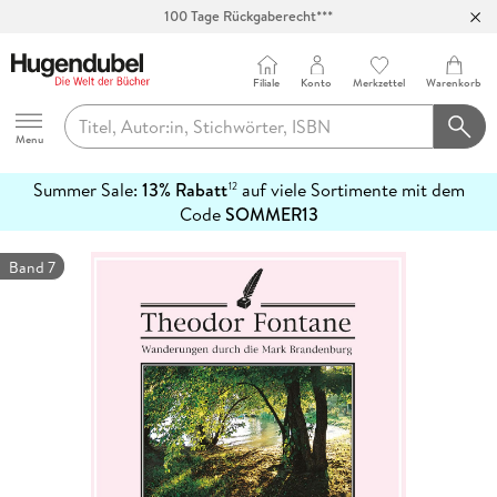
100 Tage Rückgaberecht***
Abholung in über 100 Filialen
Filiale
Konto
Merkzettel
Warenkorb
Hugendubel
Menu
Summer Sale:
13% Rabatt
auf viele Sortimente mit dem
12
mehr
Code
SOMMER13
erfahren
Band 7