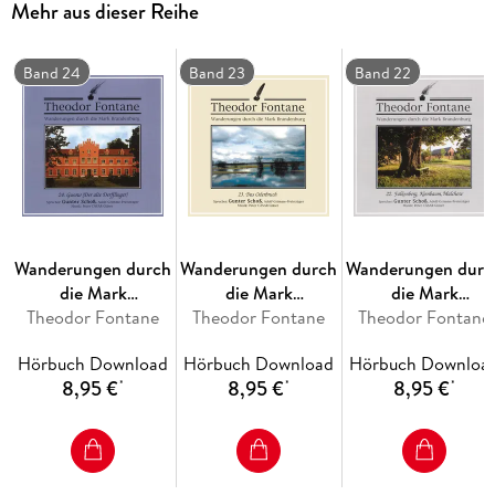
Mehr aus dieser Reihe
Band 24
Band 23
Band 22
Wanderungen durch
Wanderungen durch
Wanderungen durc
die Mark
die Mark
die Mark
Brandenburg (24)
Theodor Fontane
Brandenburg (23)
Theodor Fontane
Brandenburg (22)
Theodor Fontane
Hörbuch Download
Hörbuch Download
Hörbuch Downloa
8,95 €
8,95 €
8,95 €
*
*
*