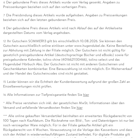
Der gebundene Preis dieses Artikels wurde vom Verlag gesenkt. Angaben zu
6
Preissenkungen beziehen sich auf den vorherigen Preis.
Die Preisbindung dieses Artikels wurde aufgehoben. Angaben zu Preissenkungen
7
beziehen sich auf den letzten gebundenen Preis.
Der gebundene Preis dieses Artikels wird nach Ablauf des auf der Artikelseite
8
dargestellten Datums vom Verlag angehoben.
Ihr Gutschein SOMMER13 gilt bis einschließlich 10.08.2026. Sie können den
12
Gutschein ausschließlich online einlösen unter www.hugendubel.de. Keine Bestellung
zur Abholung mit Zahlung in der Filiale möglich. Der Gutschein ist nicht gültig für
gesetzlich preisgebundene Artikel (deutschsprachige Bücher und eBooks) sowie für
preisgebundene Kalender, tolino shine (4016621130466), tolino select und das
Hugendubel Hörbuch Abo. Der Gutschein ist nicht mit anderen Gutscheinen und
Geschenkkarten kombinierbar. Eine Barauszahlung ist nicht möglich. Ein Weiterverkauf
und der Handel des Gutscheincodes sind nicht gestattet.
Leider können wir die Echtheit der Kundenbewertung aufgrund der großen Zahl an
15
Einzelbewertungen nicht prüfen.
Alle Informationen zur Tiefpreisgarantie finden Sie
hier
16
Alle Preise verstehen sich inkl. der gesetzlichen MwSt. Informationen über den
*
Versand und anfallende Versandkosten finden Sie
hier
Alle online gekauften Versandartikel beinhalten ein erweitertes Rückgaberecht von
***
100 Tagen nach Kaufdatum. Die Rücknahme von Bild-, Ton- und Datenträgern ist nur bei
noch versiegelter Ware möglich. Für in der Filiale gekaufte Artikel gilt ein
Rückgaberecht von 4 Wochen. Voraussetzung ist die Vorlage des Kassenbons und dass
sich der Artikel in wiederverkaufsfähigem Zustand befindet. Für digitale Produkte gilt