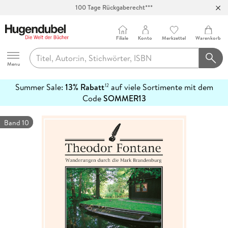
100 Tage Rückgaberecht***
Abholung in über 100 Filialen
Filiale
Konto
Merkzettel
Warenkorb
Hugendubel
Menu
Summer Sale:
13% Rabatt
auf viele Sortimente mit dem
12
mehr
Code
SOMMER13
erfahren
Band 10