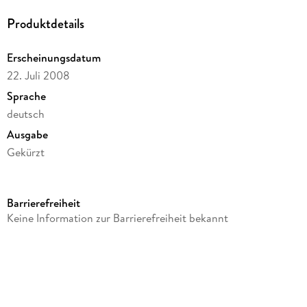
Produktdetails
Erscheinungsdatum
22. Juli 2008
Sprache
deutsch
Ausgabe
Gekürzt
Laufzeit
62 Minuten
Barrierefreiheit
Altersempfehlung
Keine Information zur Barrierefreiheit bekannt
ab 13 Jahre
Reihe
Wanderungen durch die Mark Brandenburg, 10
Autor/Autorin
Theodor Fontane