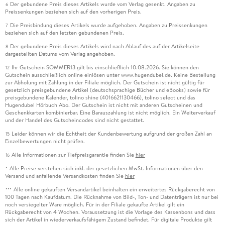
Der gebundene Preis dieses Artikels wurde vom Verlag gesenkt. Angaben zu
6
Preissenkungen beziehen sich auf den vorherigen Preis.
Die Preisbindung dieses Artikels wurde aufgehoben. Angaben zu Preissenkungen
7
beziehen sich auf den letzten gebundenen Preis.
Der gebundene Preis dieses Artikels wird nach Ablauf des auf der Artikelseite
8
dargestellten Datums vom Verlag angehoben.
Ihr Gutschein SOMMER13 gilt bis einschließlich 10.08.2026. Sie können den
12
Gutschein ausschließlich online einlösen unter www.hugendubel.de. Keine Bestellung
zur Abholung mit Zahlung in der Filiale möglich. Der Gutschein ist nicht gültig für
gesetzlich preisgebundene Artikel (deutschsprachige Bücher und eBooks) sowie für
preisgebundene Kalender, tolino shine (4016621130466), tolino select und das
Hugendubel Hörbuch Abo. Der Gutschein ist nicht mit anderen Gutscheinen und
Geschenkkarten kombinierbar. Eine Barauszahlung ist nicht möglich. Ein Weiterverkauf
und der Handel des Gutscheincodes sind nicht gestattet.
Leider können wir die Echtheit der Kundenbewertung aufgrund der großen Zahl an
15
Einzelbewertungen nicht prüfen.
Alle Informationen zur Tiefpreisgarantie finden Sie
hier
16
Alle Preise verstehen sich inkl. der gesetzlichen MwSt. Informationen über den
*
Versand und anfallende Versandkosten finden Sie
hier
Alle online gekauften Versandartikel beinhalten ein erweitertes Rückgaberecht von
***
100 Tagen nach Kaufdatum. Die Rücknahme von Bild-, Ton- und Datenträgern ist nur bei
noch versiegelter Ware möglich. Für in der Filiale gekaufte Artikel gilt ein
Rückgaberecht von 4 Wochen. Voraussetzung ist die Vorlage des Kassenbons und dass
sich der Artikel in wiederverkaufsfähigem Zustand befindet. Für digitale Produkte gilt