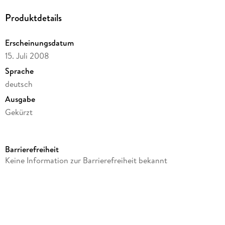
Produktdetails
Erscheinungsdatum
15. Juli 2008
Sprache
deutsch
Ausgabe
Gekürzt
Laufzeit
47 Minuten
Barrierefreiheit
Altersempfehlung
Keine Information zur Barrierefreiheit bekannt
ab 13 Jahre
Reihe
Wanderungen durch die Mark Brandenburg, 15
Autor/Autorin
Theodor Fontane