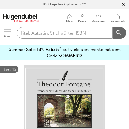
100 Tage Rückgaberecht***
Abholung in über 100 Filialen
Filiale
Konto
Merkzettel
Warenkorb
Hugendubel
Menu
Summer Sale:
13% Rabatt
auf viele Sortimente mit dem
12
mehr
Code
SOMMER13
erfahren
Band 15