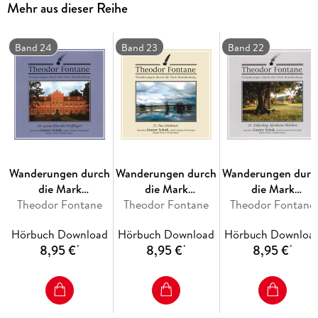
Mehr aus dieser Reihe
Kloster Chorin - Tracks:
3 Erster Anblick
4 Die Ziegeninsel
Band 24
Band 23
Band 22
5 Kloster Chorin von 1272 bis 1542
6 Kloster Chorin, wie es ist
Wanderungen durch
Wanderungen durch
Wanderungen durc
die Mark
die Mark
die Mark
Brandenburg (24)
Theodor Fontane
Brandenburg (23)
Theodor Fontane
Brandenburg (22)
Theodor Fontane
Hörbuch Download
Hörbuch Download
Hörbuch Downloa
8,95 €
8,95 €
8,95 €
*
*
*