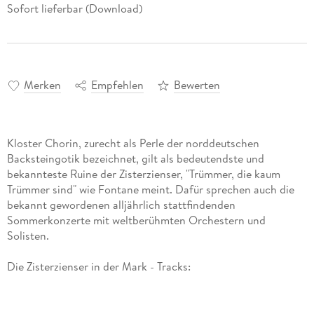
Sofort lieferbar (Download)
Merken
Empfehlen
Bewerten
Kloster Chorin, zurecht als Perle der norddeutschen
Backsteingotik bezeichnet, gilt als bedeutendste und
bekannteste Ruine der Zisterzienser, "Trümmer, die kaum
Trümmer sind" wie Fontane meint. Dafür sprechen auch die
bekannt gewordenen alljährlich stattfindenden
Sommerkonzerte mit weltberühmten Orchestern und
Solisten.
Die Zisterzienser in der Mark - Tracks:
1 Albrecht der Bär
2 Die Zisterzienser