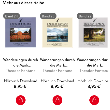
Mehr aus dieser Reihe
2 Der Anbau der Kirche. Philipp Ludwig von Canstein und
Band 24
Band 23
Band 22
Wanderungen durch
Wanderungen durch
Wanderungen durc
die Mark
die Mark
die Mark
Brandenburg (24)
Theodor Fontane
Brandenburg (23)
Theodor Fontane
Brandenburg (22)
Theodor Fontane
Hörbuch Download
Hörbuch Download
Hörbuch Downloa
8,95 €
8,95 €
8,95 €
*
*
*