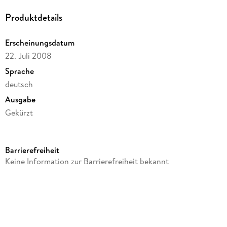
Produktdetails
Erscheinungsdatum
22. Juli 2008
Sprache
deutsch
Ausgabe
Gekürzt
Laufzeit
53 Minuten
Barrierefreiheit
Altersempfehlung
Keine Information zur Barrierefreiheit bekannt
ab 13 Jahre
Reihe
Wanderungen durch die Mark Brandenburg, 20
Autor/Autorin
Theodor Fontane