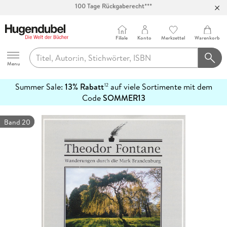
Abholung in über 100 Filialen
Filiale
Konto
Merkzettel
Warenkorb
Hugendubel
Menu
Summer Sale:
13% Rabatt
auf viele Sortimente mit dem
12
mehr
Code
SOMMER13
erfahren
Band 20