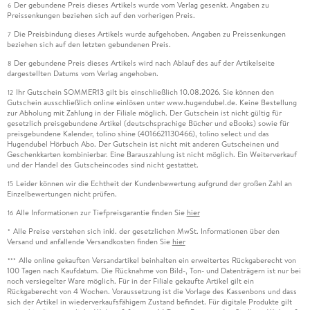
Der gebundene Preis dieses Artikels wurde vom Verlag gesenkt. Angaben zu
6
Preissenkungen beziehen sich auf den vorherigen Preis.
Die Preisbindung dieses Artikels wurde aufgehoben. Angaben zu Preissenkungen
7
beziehen sich auf den letzten gebundenen Preis.
Der gebundene Preis dieses Artikels wird nach Ablauf des auf der Artikelseite
8
dargestellten Datums vom Verlag angehoben.
Ihr Gutschein SOMMER13 gilt bis einschließlich 10.08.2026. Sie können den
12
Gutschein ausschließlich online einlösen unter www.hugendubel.de. Keine Bestellung
zur Abholung mit Zahlung in der Filiale möglich. Der Gutschein ist nicht gültig für
gesetzlich preisgebundene Artikel (deutschsprachige Bücher und eBooks) sowie für
preisgebundene Kalender, tolino shine (4016621130466), tolino select und das
Hugendubel Hörbuch Abo. Der Gutschein ist nicht mit anderen Gutscheinen und
Geschenkkarten kombinierbar. Eine Barauszahlung ist nicht möglich. Ein Weiterverkauf
und der Handel des Gutscheincodes sind nicht gestattet.
Leider können wir die Echtheit der Kundenbewertung aufgrund der großen Zahl an
15
Einzelbewertungen nicht prüfen.
Alle Informationen zur Tiefpreisgarantie finden Sie
hier
16
Alle Preise verstehen sich inkl. der gesetzlichen MwSt. Informationen über den
*
Versand und anfallende Versandkosten finden Sie
hier
Alle online gekauften Versandartikel beinhalten ein erweitertes Rückgaberecht von
***
100 Tagen nach Kaufdatum. Die Rücknahme von Bild-, Ton- und Datenträgern ist nur bei
noch versiegelter Ware möglich. Für in der Filiale gekaufte Artikel gilt ein
Rückgaberecht von 4 Wochen. Voraussetzung ist die Vorlage des Kassenbons und dass
sich der Artikel in wiederverkaufsfähigem Zustand befindet. Für digitale Produkte gilt