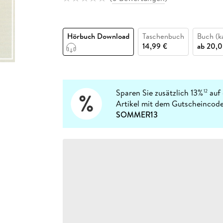
Fremdsprachige Bücher
n Lernhilfen
 Jugendbücher
eiber
Hörbuch Downloads im Bundle
cher
 Vergleich
 Puzzlezubehör
Lernen
New Adult
STABILO
Taschenbücher
hilfen
hriller
 Backen
er
lender
Ratgeber
Hörbuch Download
Taschenbuch
Buch (k
op
hriller
Romance
14,99 €
ab
20,0
Sachbücher
precher:innen
Science Fiction
Fremdsprachige Bücher
Sparen Sie zusätzlich 13%
auf 
12
Artikel mit dem Gutscheincode
SOMMER13