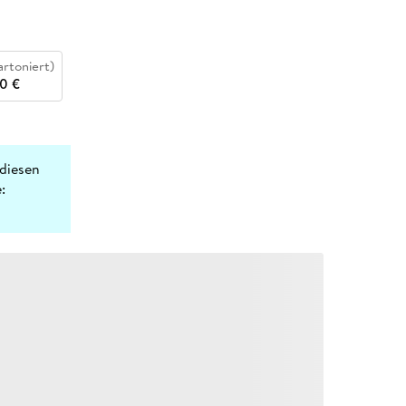
artoniert)
0 €
diesen
: