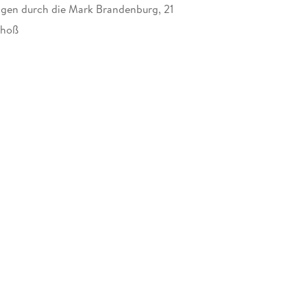
en durch die Mark Brandenburg, 21
choß
031988