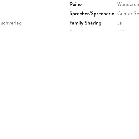
Reihe
Wanderung
Sprecher/Sprecherin
Gunter S
buchverlag
Family Sharing
Ja
Dateiformat
MP3
GTIN
4056198