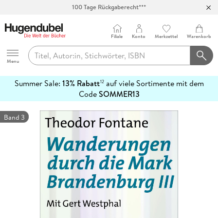
100 Tage Rückgaberecht***
Abholung in über 100 Filialen
Filiale
Konto
Merkzettel
Warenkorb
Hugendubel
Menu
Summer Sale:
13% Rabatt
auf viele Sortimente mit dem
12
mehr
Code
SOMMER13
erfahren
Band 3