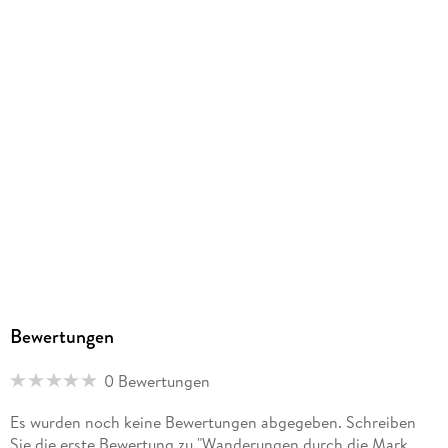
Family Sharing
Ja
Produktart
MP3 format
Dateiformat
MP3
Audioinhalt
Hörbuch
GTIN
4056198077788
Bewertungen
0 Bewertungen
Es wurden noch keine Bewertungen abgegeben. Schreiben
Sie die erste Bewertung zu "Wanderungen durch die Mark