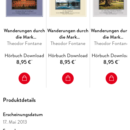
Wanderungen durch
Wanderungen durch
Wanderungen durc
die Mark
die Mark
die Mark
Brandenburg (24)
Theodor Fontane
Brandenburg (23)
Theodor Fontane
Brandenburg (22)
Theodor Fontane
Hörbuch Download
Hörbuch Download
Hörbuch Downloa
8,95 €
8,95 €
8,95 €
*
*
*
Produktdetails
Erscheinungsdatum
17. Mai 2013