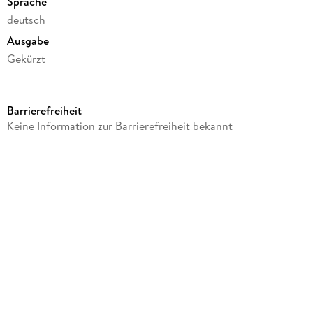
Sprache
deutsch
Ausgabe
Gekürzt
Laufzeit
565 Minuten
Barrierefreiheit
Altersempfehlung
Keine Information zur Barrierefreiheit bekannt
ab 12 Jahre
Reihe
Wanderungen durch die Mark Brandenburg, 3
Autor/Autorin
Theodor Fontane
Sprecher/Sprecherin
Gert Westphal
Verlag/Hersteller
SWR Mediaservices GmbH