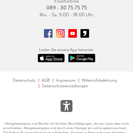
Filialhotline
089 - 30 75 75 75
Mo. - Sa. 9.00 - 18.00 Uhr
Laden Sie unsere App herunter.
Datenschutz
AGB
Impressum
Widerrufsbelehrung
Datenschutzeinstellungen
Mängelexemplare sind Bücher mit leichten Beschädigungen, die das Lesen aber nicht
1
einschränken. Mängelexemplare sind durch einen Stempel als solche gekennzeichnet.
Die frühere Buchpreisbindung ist aufgehoben. Angaben zu Preissenkungen beziehen