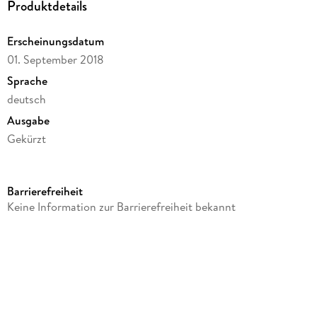
Produktdetails
Erscheinungsdatum
01. September 2018
Sprache
deutsch
Ausgabe
Gekürzt
Dateigröße
152,69 MB
Barrierefreiheit
Laufzeit
Keine Information zur Barrierefreiheit bekannt
197 Minuten
Altersempfehlung
ab 7 Jahre
Reihe
Ella, 14