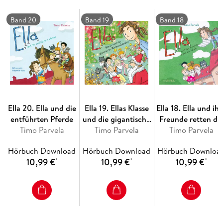
Band 20
Band 19
Band 18
der Welt hat noch viel bessere Ideen
Ella 20. Ella und die
Ella 19. Ellas Klasse
Ella 18. Ella und ihr
entführten Pferde
und die gigantische
Freunde retten di
Timo Parvela
Weihnachtsfeier
Timo Parvela
Timo Parvela
Schule
Hörbuch Download
Hörbuch Download
Hörbuch Downloa
10,99 €
10,99 €
10,99 €
*
*
*