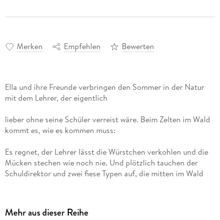
Merken
Empfehlen
Bewerten
Ella und ihre Freunde verbringen den Sommer in der Natur
lieber ohne seine Schüler verreist wäre. Beim Zelten im Wald
Es regnet, der Lehrer lässt die Würstchen verkohlen und die
Mücken stechen wie noch nie. Und plötzlich tauchen der
Schuldirektor und zwei fiese Typen auf, die mitten im Wald
Ferienhäuser bauen wollen! Genau bei der Stromschnelle, wo
die putzigen Otter wohnen. Das geht natürlich gar nicht!
Aber was kann man dagegen tun? Protestlieder singen, sich
Mehr aus dieser Reihe
als Riesenotter verkleiden und die Tiere an einen sicheren Ort