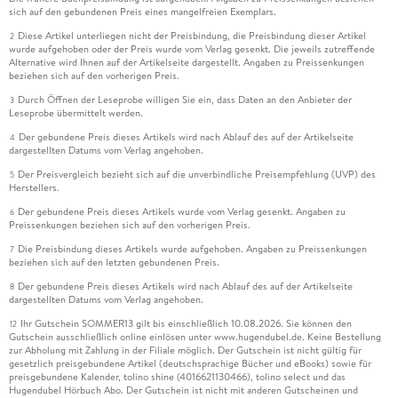
sich auf den gebundenen Preis eines mangelfreien Exemplars.
Diese Artikel unterliegen nicht der Preisbindung, die Preisbindung dieser Artikel
2
wurde aufgehoben oder der Preis wurde vom Verlag gesenkt. Die jeweils zutreffende
Alternative wird Ihnen auf der Artikelseite dargestellt. Angaben zu Preissenkungen
beziehen sich auf den vorherigen Preis.
Durch Öffnen der Leseprobe willigen Sie ein, dass Daten an den Anbieter der
3
Leseprobe übermittelt werden.
Der gebundene Preis dieses Artikels wird nach Ablauf des auf der Artikelseite
4
dargestellten Datums vom Verlag angehoben.
Der Preisvergleich bezieht sich auf die unverbindliche Preisempfehlung (UVP) des
5
Herstellers.
Der gebundene Preis dieses Artikels wurde vom Verlag gesenkt. Angaben zu
6
Preissenkungen beziehen sich auf den vorherigen Preis.
Die Preisbindung dieses Artikels wurde aufgehoben. Angaben zu Preissenkungen
7
beziehen sich auf den letzten gebundenen Preis.
Der gebundene Preis dieses Artikels wird nach Ablauf des auf der Artikelseite
8
dargestellten Datums vom Verlag angehoben.
Ihr Gutschein SOMMER13 gilt bis einschließlich 10.08.2026. Sie können den
12
Gutschein ausschließlich online einlösen unter www.hugendubel.de. Keine Bestellung
zur Abholung mit Zahlung in der Filiale möglich. Der Gutschein ist nicht gültig für
gesetzlich preisgebundene Artikel (deutschsprachige Bücher und eBooks) sowie für
preisgebundene Kalender, tolino shine (4016621130466), tolino select und das
Hugendubel Hörbuch Abo. Der Gutschein ist nicht mit anderen Gutscheinen und