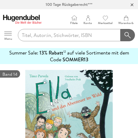
100 Tage Rückgaberecht***
Abholung in über 100 Filialen
Filiale
Konto
Merkzettel
Warenkorb
Hugendubel
Menu
Summer Sale:
13% Rabatt
auf viele Sortimente mit dem
12
mehr
Code
SOMMER13
erfahren
Band 14