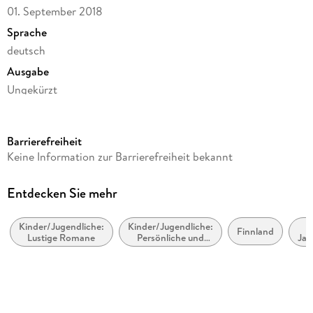
01. September 2018
Sprache
deutsch
Ausgabe
Ungekürzt
Dateigröße
146,14 MB
Barrierefreiheit
Laufzeit
Keine Information zur Barrierefreiheit bekannt
184 Minuten
Altersempfehlung
Entdecken Sie mehr
ab 7 Jahre
Kinder/Jugendliche:
Kinder/Jugendliche:
Reihe
Finnland
Lustige Romane
Persönliche und
Jah
Ella, 7
soziale Themen:
(c
Freunde und
Autor/Autorin
Freundschaft
Timo Parvela
Übersetzung