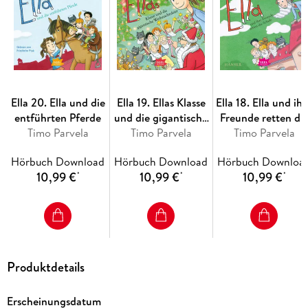
Ella 20. Ella und die
Ella 19. Ellas Klasse
Ella 18. Ella und ihr
entführten Pferde
und die gigantische
Freunde retten di
Timo Parvela
Weihnachtsfeier
Timo Parvela
Timo Parvela
Schule
Hörbuch Download
Hörbuch Download
Hörbuch Downloa
10,99 €
10,99 €
10,99 €
*
*
*
Produktdetails
Erscheinungsdatum