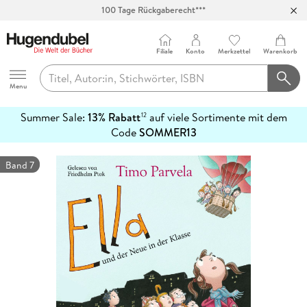
100 Tage Rückgaberecht***
Abholung in über 100 Filialen
Filiale
Konto
Merkzettel
Warenkorb
Hugendubel
Menu
Summer Sale:
13% Rabatt
auf viele Sortimente mit dem
12
mehr
Code
SOMMER13
erfahren
Band 7