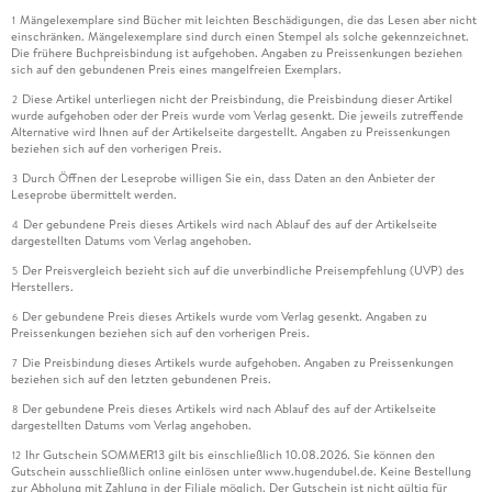
Mängelexemplare sind Bücher mit leichten Beschädigungen, die das Lesen aber nicht
1
einschränken. Mängelexemplare sind durch einen Stempel als solche gekennzeichnet.
Die frühere Buchpreisbindung ist aufgehoben. Angaben zu Preissenkungen beziehen
sich auf den gebundenen Preis eines mangelfreien Exemplars.
Diese Artikel unterliegen nicht der Preisbindung, die Preisbindung dieser Artikel
2
wurde aufgehoben oder der Preis wurde vom Verlag gesenkt. Die jeweils zutreffende
Alternative wird Ihnen auf der Artikelseite dargestellt. Angaben zu Preissenkungen
beziehen sich auf den vorherigen Preis.
Durch Öffnen der Leseprobe willigen Sie ein, dass Daten an den Anbieter der
3
Leseprobe übermittelt werden.
Der gebundene Preis dieses Artikels wird nach Ablauf des auf der Artikelseite
4
dargestellten Datums vom Verlag angehoben.
Der Preisvergleich bezieht sich auf die unverbindliche Preisempfehlung (UVP) des
5
Herstellers.
Der gebundene Preis dieses Artikels wurde vom Verlag gesenkt. Angaben zu
6
Preissenkungen beziehen sich auf den vorherigen Preis.
Die Preisbindung dieses Artikels wurde aufgehoben. Angaben zu Preissenkungen
7
beziehen sich auf den letzten gebundenen Preis.
Der gebundene Preis dieses Artikels wird nach Ablauf des auf der Artikelseite
8
dargestellten Datums vom Verlag angehoben.
Ihr Gutschein SOMMER13 gilt bis einschließlich 10.08.2026. Sie können den
12
Gutschein ausschließlich online einlösen unter www.hugendubel.de. Keine Bestellung
zur Abholung mit Zahlung in der Filiale möglich. Der Gutschein ist nicht gültig für