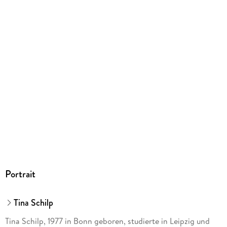
Family Sharing
Ja
Produktart
MP3 format
Dateiformat
MP3
Audioinhalt
Hörbuch
GTIN
9783759904379
Portrait
Tina Schilp
Tina Schilp, 1977 in Bonn geboren, studierte in Leipzig und