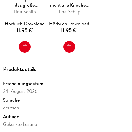
das große
nicht alle Knochen
Geistertreffen
Tina Schilp
beisammen
Tina Schilp
Hörbuch Download
Hörbuch Download
11,95 €
11,95 €
*
*
Produktdetails
Erscheinungsdatum
24. August 2026
Sprache
deutsch
Auflage
Gekürzte Lesung