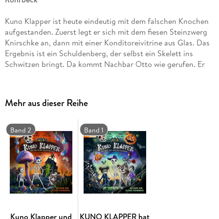
Kuno Klapper ist heute eindeutig mit dem falschen Knochen
aufgestanden. Zuerst legt er sich mit dem fiesen Steinzwerg
Knirschke an, dann mit einer Konditoreivitrine aus Glas. Das
Ergebnis ist ein Schuldenberg, der selbst ein Skelett ins
Schwitzen bringt. Da kommt Nachbar Otto wie gerufen. Er
sucht einen Babysitter für drei wertvolle Feuerfüßler, gegen
gutes Geld. Kein Problem, denkt Kuno. Doch schon am
ersten Tag gibt es einen Haufen Probleme, denn die Würmer
Mehr aus dieser Reihe
sind wilder als eine Horde Poltergeister und urplötzlich
verschwunden
Band 2
Band 1
Gekürzte Lesung mit Oliver Rohrbeck
2h 17min
Kuno Klapper und
KUNO KLAPPER hat