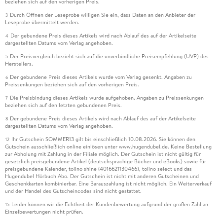
beziehen sich auf den vorherigen Preis.
Durch Öffnen der Leseprobe willigen Sie ein, dass Daten an den Anbieter der
3
Leseprobe übermittelt werden.
Der gebundene Preis dieses Artikels wird nach Ablauf des auf der Artikelseite
4
dargestellten Datums vom Verlag angehoben.
Der Preisvergleich bezieht sich auf die unverbindliche Preisempfehlung (UVP) des
5
Herstellers.
Der gebundene Preis dieses Artikels wurde vom Verlag gesenkt. Angaben zu
6
Preissenkungen beziehen sich auf den vorherigen Preis.
Die Preisbindung dieses Artikels wurde aufgehoben. Angaben zu Preissenkungen
7
beziehen sich auf den letzten gebundenen Preis.
Der gebundene Preis dieses Artikels wird nach Ablauf des auf der Artikelseite
8
dargestellten Datums vom Verlag angehoben.
Ihr Gutschein SOMMER13 gilt bis einschließlich 10.08.2026. Sie können den
12
Gutschein ausschließlich online einlösen unter www.hugendubel.de. Keine Bestellung
zur Abholung mit Zahlung in der Filiale möglich. Der Gutschein ist nicht gültig für
gesetzlich preisgebundene Artikel (deutschsprachige Bücher und eBooks) sowie für
preisgebundene Kalender, tolino shine (4016621130466), tolino select und das
Hugendubel Hörbuch Abo. Der Gutschein ist nicht mit anderen Gutscheinen und
Geschenkkarten kombinierbar. Eine Barauszahlung ist nicht möglich. Ein Weiterverkauf
und der Handel des Gutscheincodes sind nicht gestattet.
Leider können wir die Echtheit der Kundenbewertung aufgrund der großen Zahl an
15
Einzelbewertungen nicht prüfen.