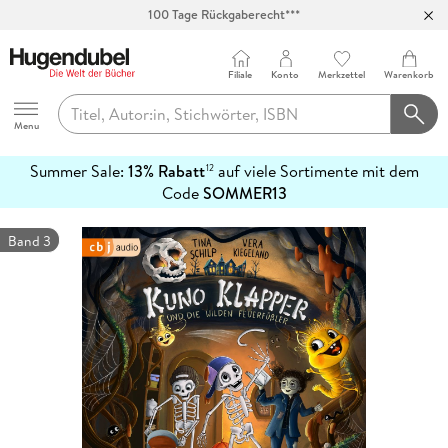
100 Tage Rückgaberecht***
Abholung in über 100 Filialen
Filiale
Konto
Merkzettel
Warenkorb
Hugendubel
Menu
Summer Sale:
13% Rabatt
auf viele Sortimente mit dem
12
mehr
Code
SOMMER13
erfahren
Band 3