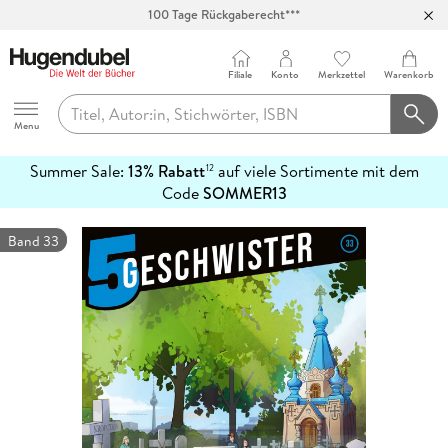
100 Tage Rückgaberecht***
Abholung in über 100 Filialen
Filiale
Konto
Merkzettel
Warenkorb
Hugendubel
Menu
Summer Sale:
13% Rabatt
auf viele Sortimente mit dem
12
mehr
Code
SOMMER13
erfahren
Band 33