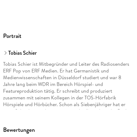
Portrait
Tobias Schier
Tobias Schier ist Mitbegründer und Leiter des Radiosenders
ERF Pop von ERF Medien. Er hat Germanistik und
Medienwissenschaften in Düsseldorf studiert und war 8
Jahre lang beim WDR im Bereich Hörspiel- und
Featureproduktion tätig. Er schreibt und produziert
zusammen mit seinem Kollegen in der TOS-Hörfabrik
Hörspiele und Hörbücher. Schon als Siebenjähriger hat er
erste Schreibversuche gestartet und selbstgebastelte Bücher
verschenkt. Im Teeniealter kamen dann Gedichte und
Kurzgeschichten dazu. Zu dieser Zeit veröffentlichte er auch
Bewertungen
ein erstes Kinderbüchlein im Eigenverlag. Seine eigenen