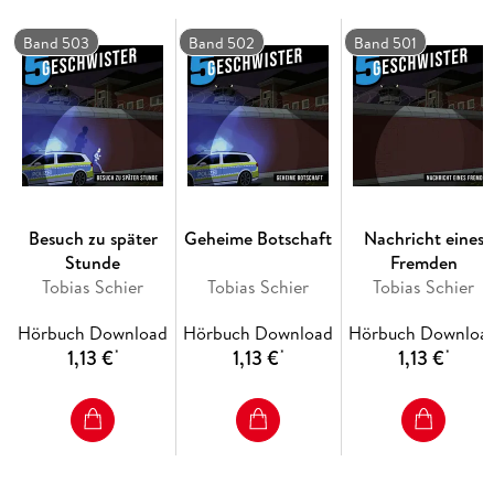
Die neuen Folgen der "5 Geschwister": Spannende
Band 503
Band 502
Band 501
Geschichten, Rätsel zum Kombinieren und christliche Werte,
die den Charakter stärken.
Besuch zu später
Geheime Botschaft
Nachricht eines
Stunde
Fremden
Tobias Schier
Tobias Schier
Tobias Schier
Hörbuch Download
Hörbuch Download
Hörbuch Downloa
1,13 €
1,13 €
1,13 €
*
*
*