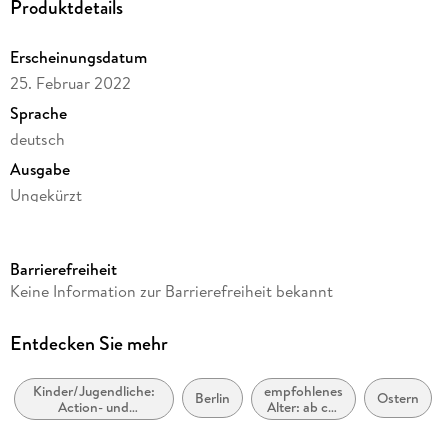
Produktdetails
Erscheinungsdatum
25. Februar 2022
Sprache
deutsch
Ausgabe
Ungekürzt
Dateigröße
98,32 MB
Barrierefreiheit
Laufzeit
Keine Information zur Barrierefreiheit bekannt
81 Minuten
Altersempfehlung
Entdecken Sie mehr
ab 8 Jahre
Kinder/Jugendliche:
empfohlenes
Reihe
Berlin
Ostern
Action- und
Alter: ab ca.
5 Geschwister, 33
Abenteuergeschichten
8 Jahre