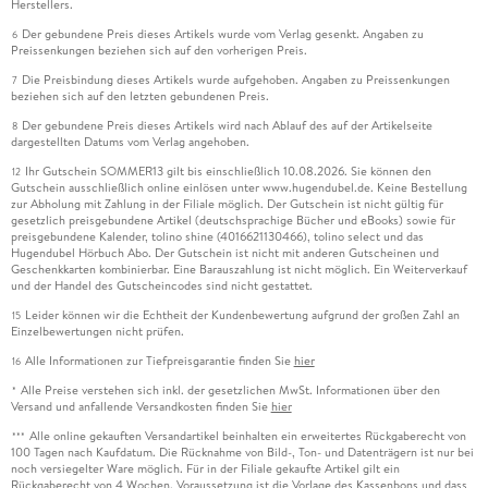
Herstellers.
Der gebundene Preis dieses Artikels wurde vom Verlag gesenkt. Angaben zu
6
Preissenkungen beziehen sich auf den vorherigen Preis.
Die Preisbindung dieses Artikels wurde aufgehoben. Angaben zu Preissenkungen
7
beziehen sich auf den letzten gebundenen Preis.
Der gebundene Preis dieses Artikels wird nach Ablauf des auf der Artikelseite
8
dargestellten Datums vom Verlag angehoben.
Ihr Gutschein SOMMER13 gilt bis einschließlich 10.08.2026. Sie können den
12
Gutschein ausschließlich online einlösen unter www.hugendubel.de. Keine Bestellung
zur Abholung mit Zahlung in der Filiale möglich. Der Gutschein ist nicht gültig für
gesetzlich preisgebundene Artikel (deutschsprachige Bücher und eBooks) sowie für
preisgebundene Kalender, tolino shine (4016621130466), tolino select und das
Hugendubel Hörbuch Abo. Der Gutschein ist nicht mit anderen Gutscheinen und
Geschenkkarten kombinierbar. Eine Barauszahlung ist nicht möglich. Ein Weiterverkauf
und der Handel des Gutscheincodes sind nicht gestattet.
Leider können wir die Echtheit der Kundenbewertung aufgrund der großen Zahl an
15
Einzelbewertungen nicht prüfen.
Alle Informationen zur Tiefpreisgarantie finden Sie
hier
16
Alle Preise verstehen sich inkl. der gesetzlichen MwSt. Informationen über den
*
Versand und anfallende Versandkosten finden Sie
hier
Alle online gekauften Versandartikel beinhalten ein erweitertes Rückgaberecht von
***
100 Tagen nach Kaufdatum. Die Rücknahme von Bild-, Ton- und Datenträgern ist nur bei
noch versiegelter Ware möglich. Für in der Filiale gekaufte Artikel gilt ein
Rückgaberecht von 4 Wochen. Voraussetzung ist die Vorlage des Kassenbons und dass