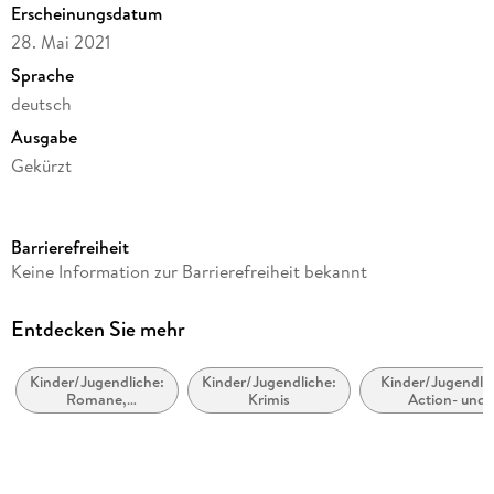
Erscheinungsdatum
28. Mai 2021
Sprache
deutsch
Ausgabe
Gekürzt
Dateigröße
94,43 MB
Barrierefreiheit
Laufzeit
Keine Information zur Barrierefreiheit bekannt
77 Minuten
Altersempfehlung
Entdecken Sie mehr
von 6 bis 10 Jahren
Kinder/Jugendliche:
Kinder/Jugendliche:
Kinder/Jugendlic
Reihe
Romane,
Krimis
Action- und
Die drei ??? Kids, 82
Erzählungen,
Abenteuergeschi
Tatsachenberichte
Autor/Autorin
Ulf Blanck