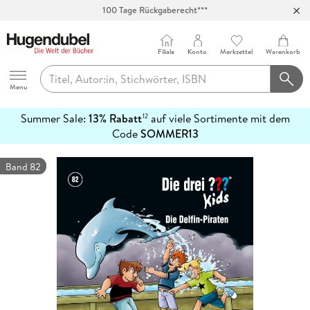
100 Tage Rückgaberecht***
Abholung in über 100 Filialen
Filiale
Konto
Merkzettel
Warenkorb
Hugendubel
Menu
Summer Sale:
13% Rabatt
auf viele Sortimente mit dem
12
mehr
Code
SOMMER13
erfahren
Band 82