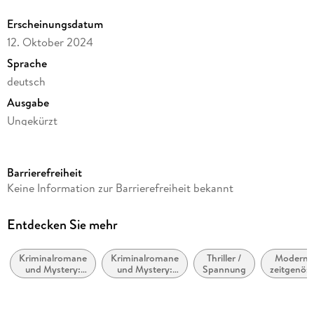
Erscheinungsdatum
12. Oktober 2024
Sprache
deutsch
Ausgabe
Ungekürzt
Dateigröße
474,38 MB
Barrierefreiheit
Laufzeit
Keine Information zur Barrierefreiheit bekannt
676 Minuten
Reihe
Entdecken Sie mehr
Die Åre-Morde, 2
Kriminalromane
Kriminalromane
Thriller /
Moderne
Autor/Autorin
und Mystery:
und Mystery:
Spannung
zeitgenöss
Viveca Sten
weibliche
Polizeiarbeit &
Belletris
Ermittler
Forensik
allgemei
Übersetzung
literari