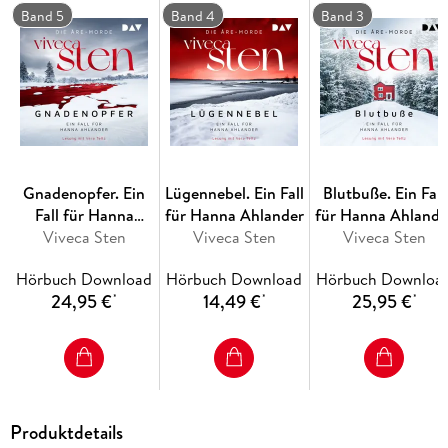
Band 5
Band 4
Band 3
Gnadenopfer. Ein
Lügennebel. Ein Fall
Blutbuße. Ein Fall
Fall für Hanna
für Hanna Ahlander
für Hanna Ahlande
Ahlander. Die Åre-
Viveca Sten
Viveca Sten
Viveca Sten
Morde Band 5
Hörbuch Download
Hörbuch Download
Hörbuch Downloa
24,95 €
14,49 €
25,95 €
*
*
*
Produktdetails