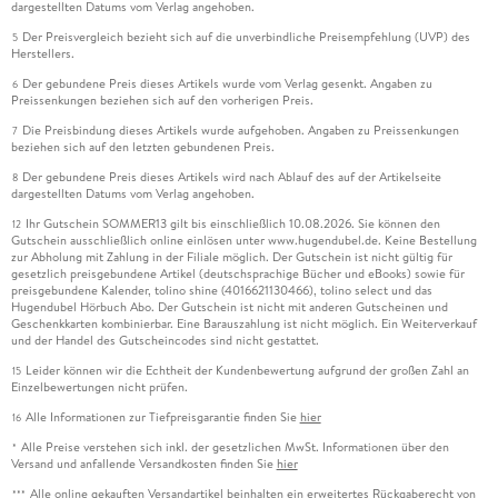
dargestellten Datums vom Verlag angehoben.
Der Preisvergleich bezieht sich auf die unverbindliche Preisempfehlung (UVP) des
5
Herstellers.
Der gebundene Preis dieses Artikels wurde vom Verlag gesenkt. Angaben zu
6
Preissenkungen beziehen sich auf den vorherigen Preis.
Die Preisbindung dieses Artikels wurde aufgehoben. Angaben zu Preissenkungen
7
beziehen sich auf den letzten gebundenen Preis.
Der gebundene Preis dieses Artikels wird nach Ablauf des auf der Artikelseite
8
dargestellten Datums vom Verlag angehoben.
Ihr Gutschein SOMMER13 gilt bis einschließlich 10.08.2026. Sie können den
12
Gutschein ausschließlich online einlösen unter www.hugendubel.de. Keine Bestellung
zur Abholung mit Zahlung in der Filiale möglich. Der Gutschein ist nicht gültig für
gesetzlich preisgebundene Artikel (deutschsprachige Bücher und eBooks) sowie für
preisgebundene Kalender, tolino shine (4016621130466), tolino select und das
Hugendubel Hörbuch Abo. Der Gutschein ist nicht mit anderen Gutscheinen und
Geschenkkarten kombinierbar. Eine Barauszahlung ist nicht möglich. Ein Weiterverkauf
und der Handel des Gutscheincodes sind nicht gestattet.
Leider können wir die Echtheit der Kundenbewertung aufgrund der großen Zahl an
15
Einzelbewertungen nicht prüfen.
Alle Informationen zur Tiefpreisgarantie finden Sie
hier
16
Alle Preise verstehen sich inkl. der gesetzlichen MwSt. Informationen über den
*
Versand und anfallende Versandkosten finden Sie
hier
Alle online gekauften Versandartikel beinhalten ein erweitertes Rückgaberecht von
***