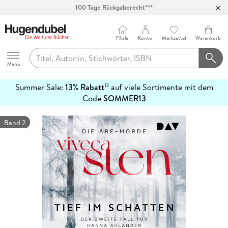
100 Tage Rückgaberecht***
Abholung in über 100 Filialen
Filiale
Konto
Merkzettel
Warenkorb
Hugendubel
Menu
Summer Sale:
13% Rabatt
auf viele Sortimente mit dem
12
mehr
Code
SOMMER13
erfahren
Band 2