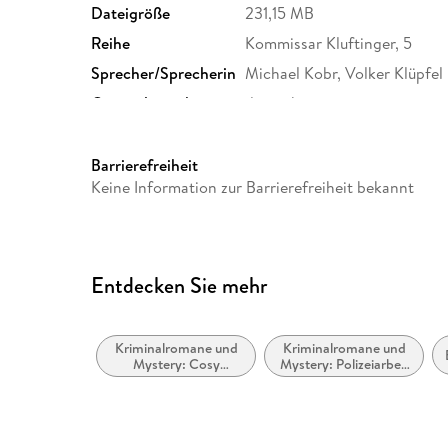
Dateigröße
231,15 MB
Reihe
Kommissar Kluftinger, 5
Sprecher/Sprecherin
Michael Kobr, Volker Klüpfel
Originalsprache
deutsch
Produktart
MP3 format
Audioinhalt
Hörbuch
Barrierefreiheit
Keine Information zur Barrierefreiheit bekannt
Entdecken Sie mehr
Kriminalromane und
Kriminalromane und
Mystery: Cosy
Mystery: Polizeiarbeit
Mystery
& Forensik