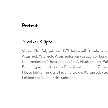
Portrait
Volker Klüpfel
Volker Klüpfel
, geboren 1971, lebte selbst viele Jah
Altusried. Wie viele Altusrieder wirkte auch er bei d
renommierten "Theaterkästle" auf. Nach seinem Poli
Bamberg arbeitete er als Praktikant bei einer Zei
Heute lebt er "in der Stadt", leitet die Kulturreda
Leidenschaft, das Krimischreiben.
Michael Kobr
, geboren 1973, aufgewachsen in Kemp
Memmingen. Wenn der Deutsch- und Französischlehre
an den Computer. Gemeinsam mit Koautor Klüpfel e
Leser neue Kluftinger-Fälle und ist damit so erfolgr