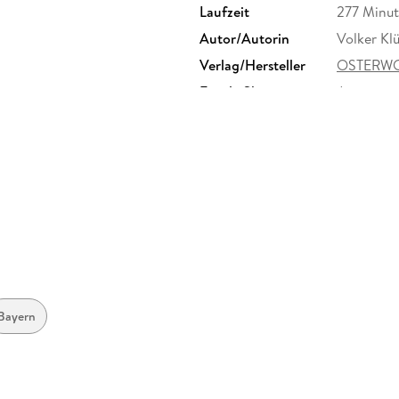
Laufzeit
277 Minu
Autor/Autorin
Volker Kl
Verlag/Hersteller
OSTERWO
Family Sharing
Ja
Dateiformat
MP3
GTIN
9783844
Bayern