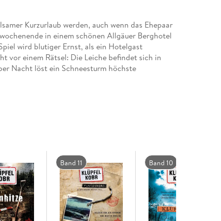
rholsamer Kurzurlaub werden, auch wenn das Ehepaar
erwochenende in einem schönen Allgäuer Berghotel
iel wird blutiger Ernst, als ein Hotelgast
eht vor einem Rätsel: Die Leiche befindet sich in
er Nacht löst ein Schneesturm höchste
 von der Außenwelt ab. Kommissar Kluftinger ist
t. Denn Doktor Langhammer mischt bei den
nd der berüchtigten Raunächte, über die man sich
bösen Mächten erzählt.
Band 11
Band 10