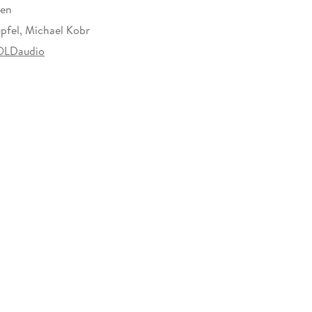
ten
üpfel, Michael Kobr
LDaudio
900057