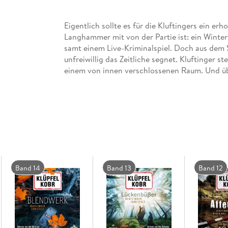
Eigentlich sollte es für die Kluftingers ein e
Langhammer mit von der Partie ist: ein Wint
samt einem Live-Kriminalspiel. Doch aus dem Sp
unfreiwillig das Zeitliche segnet. Kluftinger st
einem von innen verschlossenen Raum. Und üb
Lawinenwarnstufe aus und schneidet das Hotel
ganz auf sich allein gestellt. Das heißt: fas
Ermittlungen kräftig mit. Und das alles währe
hier in den Bergen grausige Geschichten von 
Band 14
Band 13
Band 12