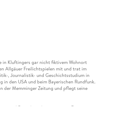
re in Kluftingers gar nicht fiktivem Wohnort
en Allgäuer Freilichtspielen mit und trat im
tik-, Journalistik- und Geschichtsstudium in
tung in den USA und beim Bayerischen Rundfunk.
ktion der Memminger Zeitung und pflegt seine
ten und Durach, wohnt mit seiner Frau in
r seine "Hausaufgaben" fertig hat, zieht es ihn
ntwickelt und schreibt der begeisterte Maigret-
eich, dass er sein Deputat kürzen konnte -