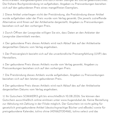
einschränken. Mängelexemplare sind durch einen Stempel als solche gekennzeichnet.
Die frühere Buchpreisbindung ist aufgehoben. Angaben zu Preissenkungen beziehen
sich auf den gebundenen Preis eines mangelfreien Exemplars.
Diese Artikel unterliegen nicht der Preisbindung, die Preisbindung dieser Artikel
2
wurde aufgehoben oder der Preis wurde vom Verlag gesenkt. Die jeweils zutreffende
Alternative wird Ihnen auf der Artikelseite dargestellt. Angaben zu Preissenkungen
beziehen sich auf den vorherigen Preis.
Durch Öffnen der Leseprobe willigen Sie ein, dass Daten an den Anbieter der
3
Leseprobe übermittelt werden.
Der gebundene Preis dieses Artikels wird nach Ablauf des auf der Artikelseite
4
dargestellten Datums vom Verlag angehoben.
Der Preisvergleich bezieht sich auf die unverbindliche Preisempfehlung (UVP) des
5
Herstellers.
Der gebundene Preis dieses Artikels wurde vom Verlag gesenkt. Angaben zu
6
Preissenkungen beziehen sich auf den vorherigen Preis.
Die Preisbindung dieses Artikels wurde aufgehoben. Angaben zu Preissenkungen
7
beziehen sich auf den letzten gebundenen Preis.
Der gebundene Preis dieses Artikels wird nach Ablauf des auf der Artikelseite
8
dargestellten Datums vom Verlag angehoben.
Ihr Gutschein SOMMER13 gilt bis einschließlich 10.08.2026. Sie können den
12
Gutschein ausschließlich online einlösen unter www.hugendubel.de. Keine Bestellung
zur Abholung mit Zahlung in der Filiale möglich. Der Gutschein ist nicht gültig für
gesetzlich preisgebundene Artikel (deutschsprachige Bücher und eBooks) sowie für
preisgebundene Kalender, tolino shine (4016621130466), tolino select und das