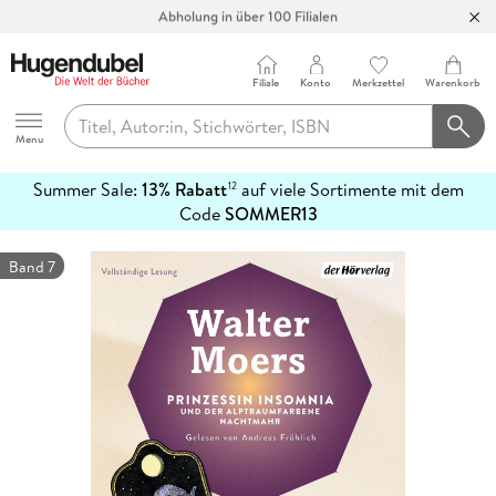
Abholung in über 100 Filialen
Filiale
Konto
Merkzettel
Warenkorb
Hugendubel
Menu
Summer Sale:
13% Rabatt
auf viele Sortimente mit dem
12
mehr
Code
SOMMER13
erfahren
Band 7