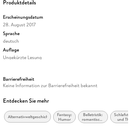
Produktdetails
Erscheinungsdatum
28. August 2017
Sprache
deutsch
Auflage
Ungekürzte Lesung
Ausgabe
Ungekürzt
Barrierefreiheit
Dateigröße
Keine Information zur Barrierefreiheit bekannt
507,11 MB
Laufzeit
Entdecken Sie mehr
683 Minuten
Fantasy:
Belletristik:
Schlafst
Reihe
Alternativweltgeschichten
Humor
romantische
und The
Zamonien, 7
Spannung