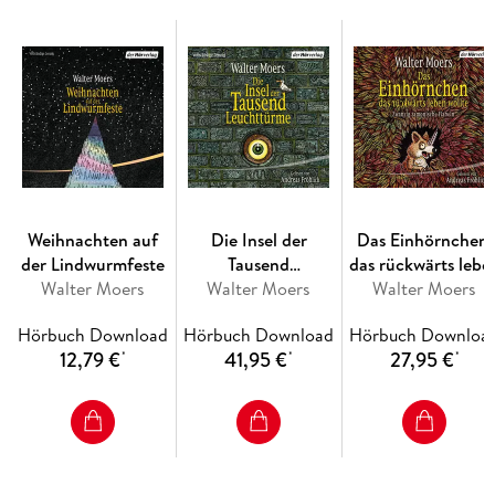
Spätromantik voller skurriler Charaktere mit der ihm eigenen
Komik: spannend und anrührend zugleich.
Ungekürzt gelesen von Andreas Fröhlich, ausgezeichnet mit
dem Deutschen Hörbuchpreis 2018 als Bester Interpret: Er
erschließt die ganz eigene Fantasiewelt auf originelle Weise
und mit einer unbändigen Freude an der Sprache, so die Jury.
(Laufzeit: 11h 23)
Weihnachten auf
Die Insel der
Das Einhörnchen,
der Lindwurmfeste
Tausend
das rückwärts lebe
Walter Moers
Walter Moers
Leuchttürme
Walter Moers
wollte
Hörbuch Download
Hörbuch Download
Hörbuch Downloa
12,79 €
41,95 €
27,95 €
*
*
*