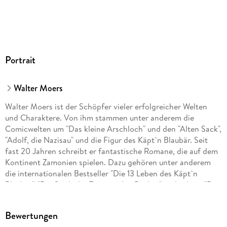
GTIN
9783844528121
Portrait
Walter Moers
Walter Moers ist der Schöpfer vieler erfolgreicher Welten
und Charaktere. Von ihm stammen unter anderem die
Comicwelten um "Das kleine Arschloch" und den "Alten Sack",
"Adolf, die Nazisau" und die Figur des Käpt`n Blaubär. Seit
fast 20 Jahren schreibt er fantastische Romane, die auf dem
Kontinent Zamonien spielen. Dazu gehören unter anderem
die internationalen Bestseller "Die 13 Leben des Käpt`n
Blaubär", "Die Stadt der Träumenden Bücher" und zuletzt "Das
Labyrinth der Träumenden Bücher". "Prinzessin Insomnia" ist
der siebte Zamonienroman.
Bewertungen