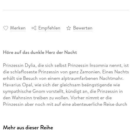
Merken
Empfehlen
Bewerten
Höre auf das dunkle Herz der Nacht
Prinzessin Dylia, die sich selbst Prinzessin Insomnia nennt, ist
die schlafloseste Prinzessin von ganz Zamonien. Eines Nachts
erhält sie Besuch von einem alptraumfarbenen Nachtmahr.
Havarius Opal, wie sich der gleichsam beängstigende wie
sympathische Gnom vorstellt, kündigt an, die Prinzessin in
den Wahnsinn treiben zu wollen. Vorher nimmt er die
Prinzessin aber noch mit auf eine abenteuerliche Reise durch
die Welt des Denkens und Träumens, die für beide immer
neue und überraschende Wendungen bereit hält, bis sie
schließlich zum dunklen Herz der Nacht gelangen. Walter
Mehr aus dieser Reihe
Moers erzählt dieses Märchen aus der zamonischen