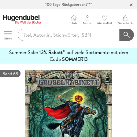
100 Tage Rückgaberecht***
Abholung in über 100 Filialen
Filiale
Konto
Merkzettel
Warenkorb
Hugendubel
Menu
Summer Sale:
13% Rabatt
auf viele Sortimente mit dem
12
mehr
Code
SOMMER13
erfahren
Band 68