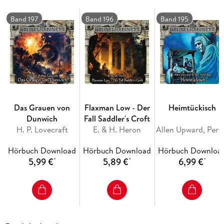
Band 197
Band 196
Band 195
Das Grauen von
Flaxman Low - Der
Heimtückisch
Dunwich
Fall Saddler's Croft
H. P. Lovecraft
E. & H. Heron
Allen Upward, Per
Hörbuch Download
Hörbuch Download
Hörbuch Downloa
5,99 €
5,89 €
6,99 €
*
*
*