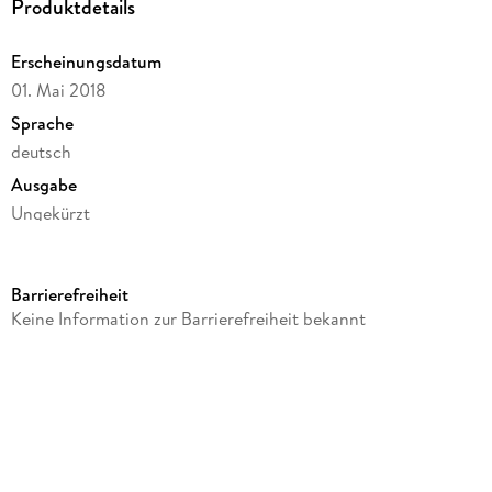
Produktdetails
Erscheinungsdatum
01. Mai 2018
Sprache
deutsch
Ausgabe
Ungekürzt
Dateigröße
91,74 MB
Barrierefreiheit
Laufzeit
Keine Information zur Barrierefreiheit bekannt
69 Minuten
Reihe
Gruselkabinett, 68
Autor/Autorin
Washington Irving
Herausgegeben von