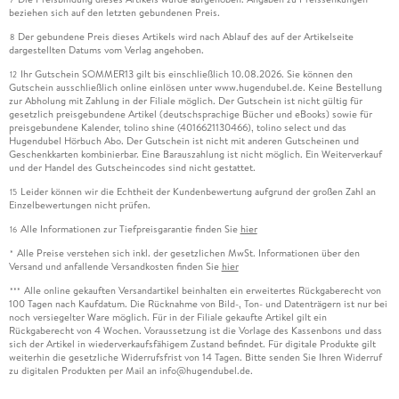
beziehen sich auf den letzten gebundenen Preis.
Der gebundene Preis dieses Artikels wird nach Ablauf des auf der Artikelseite
8
dargestellten Datums vom Verlag angehoben.
Ihr Gutschein SOMMER13 gilt bis einschließlich 10.08.2026. Sie können den
12
Gutschein ausschließlich online einlösen unter www.hugendubel.de. Keine Bestellung
zur Abholung mit Zahlung in der Filiale möglich. Der Gutschein ist nicht gültig für
gesetzlich preisgebundene Artikel (deutschsprachige Bücher und eBooks) sowie für
preisgebundene Kalender, tolino shine (4016621130466), tolino select und das
Hugendubel Hörbuch Abo. Der Gutschein ist nicht mit anderen Gutscheinen und
Geschenkkarten kombinierbar. Eine Barauszahlung ist nicht möglich. Ein Weiterverkauf
und der Handel des Gutscheincodes sind nicht gestattet.
Leider können wir die Echtheit der Kundenbewertung aufgrund der großen Zahl an
15
Einzelbewertungen nicht prüfen.
Alle Informationen zur Tiefpreisgarantie finden Sie
hier
16
Alle Preise verstehen sich inkl. der gesetzlichen MwSt. Informationen über den
*
Versand und anfallende Versandkosten finden Sie
hier
Alle online gekauften Versandartikel beinhalten ein erweitertes Rückgaberecht von
***
100 Tagen nach Kaufdatum. Die Rücknahme von Bild-, Ton- und Datenträgern ist nur bei
noch versiegelter Ware möglich. Für in der Filiale gekaufte Artikel gilt ein
Rückgaberecht von 4 Wochen. Voraussetzung ist die Vorlage des Kassenbons und dass
sich der Artikel in wiederverkaufsfähigem Zustand befindet. Für digitale Produkte gilt
weiterhin die gesetzliche Widerrufsfrist von 14 Tagen. Bitte senden Sie Ihren Widerruf
zu digitalen Produkten per Mail an info@hugendubel.de.