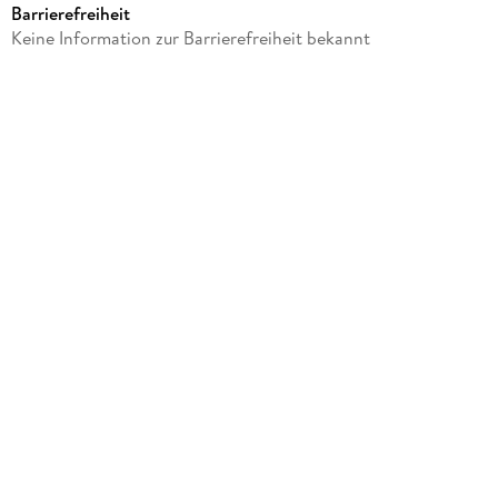
Barrierefreiheit
Laufzeit
Keine Information zur Barrierefreiheit bekannt
53 Minuten
Autor/Autorin
Wassily Kandinsky
Sprecher/Sprecherin
Michael Scott
Verlag/Hersteller
AB Books
Family Sharing
Ja
Produktart
MP3 format
Dateiformat
MP3
Audioinhalt
Hörbuch