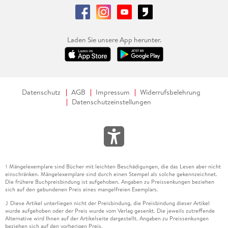
Laden Sie unsere App herunter.
Datenschutz
AGB
Impressum
Widerrufsbelehrung
Datenschutzeinstellungen
Mängelexemplare sind Bücher mit leichten Beschädigungen, die das Lesen aber nicht
1
einschränken. Mängelexemplare sind durch einen Stempel als solche gekennzeichnet.
Die frühere Buchpreisbindung ist aufgehoben. Angaben zu Preissenkungen beziehen
sich auf den gebundenen Preis eines mangelfreien Exemplars.
Diese Artikel unterliegen nicht der Preisbindung, die Preisbindung dieser Artikel
2
wurde aufgehoben oder der Preis wurde vom Verlag gesenkt. Die jeweils zutreffende
Alternative wird Ihnen auf der Artikelseite dargestellt. Angaben zu Preissenkungen
beziehen sich auf den vorherigen Preis.