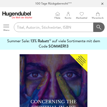
100 Tage Rückgaberecht***
Abholung in über 100 Filialen
Filiale
Konto
Merkzettel
Warenkorb
Hugendubel
Menu
Summer Sale:
13% Rabatt
auf viele Sortimente mit dem
12
mehr
Code
SOMMER13
erfahren