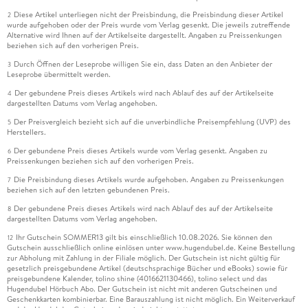
Diese Artikel unterliegen nicht der Preisbindung, die Preisbindung dieser Artikel
2
wurde aufgehoben oder der Preis wurde vom Verlag gesenkt. Die jeweils zutreffende
Alternative wird Ihnen auf der Artikelseite dargestellt. Angaben zu Preissenkungen
beziehen sich auf den vorherigen Preis.
Durch Öffnen der Leseprobe willigen Sie ein, dass Daten an den Anbieter der
3
Leseprobe übermittelt werden.
Der gebundene Preis dieses Artikels wird nach Ablauf des auf der Artikelseite
4
dargestellten Datums vom Verlag angehoben.
Der Preisvergleich bezieht sich auf die unverbindliche Preisempfehlung (UVP) des
5
Herstellers.
Der gebundene Preis dieses Artikels wurde vom Verlag gesenkt. Angaben zu
6
Preissenkungen beziehen sich auf den vorherigen Preis.
Die Preisbindung dieses Artikels wurde aufgehoben. Angaben zu Preissenkungen
7
beziehen sich auf den letzten gebundenen Preis.
Der gebundene Preis dieses Artikels wird nach Ablauf des auf der Artikelseite
8
dargestellten Datums vom Verlag angehoben.
Ihr Gutschein SOMMER13 gilt bis einschließlich 10.08.2026. Sie können den
12
Gutschein ausschließlich online einlösen unter www.hugendubel.de. Keine Bestellung
zur Abholung mit Zahlung in der Filiale möglich. Der Gutschein ist nicht gültig für
gesetzlich preisgebundene Artikel (deutschsprachige Bücher und eBooks) sowie für
preisgebundene Kalender, tolino shine (4016621130466), tolino select und das
Hugendubel Hörbuch Abo. Der Gutschein ist nicht mit anderen Gutscheinen und
Geschenkkarten kombinierbar. Eine Barauszahlung ist nicht möglich. Ein Weiterverkauf