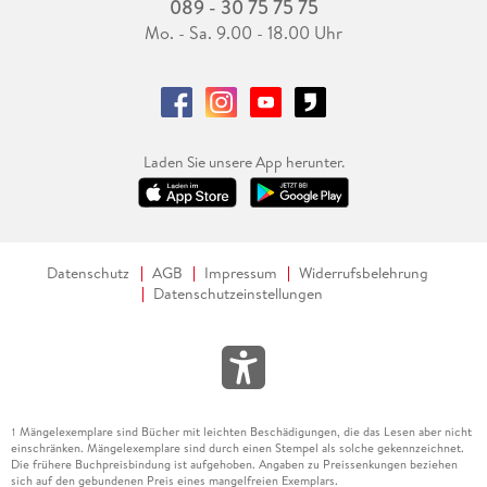
089 - 30 75 75 75
Mo. - Sa. 9.00 - 18.00 Uhr
Laden Sie unsere App herunter.
Datenschutz
AGB
Impressum
Widerrufsbelehrung
Datenschutzeinstellungen
Mängelexemplare sind Bücher mit leichten Beschädigungen, die das Lesen aber nicht
1
einschränken. Mängelexemplare sind durch einen Stempel als solche gekennzeichnet.
Die frühere Buchpreisbindung ist aufgehoben. Angaben zu Preissenkungen beziehen
sich auf den gebundenen Preis eines mangelfreien Exemplars.