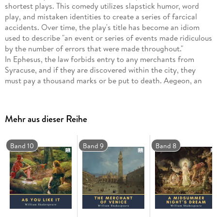
shortest plays. This comedy utilizes slapstick humor, word
play, and mistaken identities to create a series of farcical
accidents. Over time, the play's title has become an idiom
used to describe "an event or series of events made ridiculous
by the number of errors that were made throughout."
In Ephesus, the law forbids entry to any merchants from
Syracuse, and if they are discovered within the city, they
must pay a thousand marks or be put to death. Aegeon, an
old Syracusian merchant, is arrested and Solinus, the Duke of
Ephesus, listens to his story of coming to the city. Long ago,
Aegeon was on a sea voyage. Traveling with him was his wife,
Mehr aus dieser Reihe
his twin sons, and their twin slaves. The family becomes
separated during a tempest; Aegeon, one son, and one slave
were rescued together, and the others were never to be seen
Band 10
Band 9
Band 8
again. Years later his son Antipholus and his slave Dromio
left to search for their long lost siblings; after the boys didn't
return, Aegeon set out to bring his son back home. Moved by
this story, the duke allows Aegeon one day to get the money
to pay his fine and to find his family.