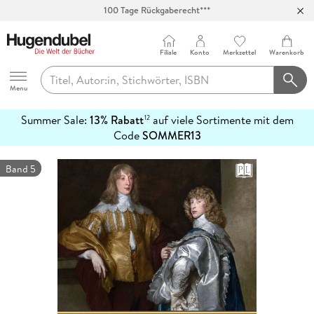
100 Tage Rückgaberecht***
Abholung in über 100 Filialen
Filiale
Konto
Merkzettel
Warenkorb
Hugendubel
Menu
Summer Sale:
13% Rabatt
auf viele Sortimente mit dem
12
mehr
Code
SOMMER13
erfahren
Band 5