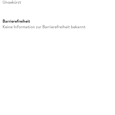
Ungekürzt
Dateigröße
53,12 MB
Barrierefreiheit
Laufzeit
Keine Information zur Barrierefreiheit bekannt
100 Minuten
Reihe
Shakespearean Comedy, 5
Autor/Autorin
William Shakespeare
Sprecher/Sprecherin
Susan Bones, Zacharias Prewett
Verlag/Hersteller
Parolita Libro
Family Sharing
Ja
Produktart