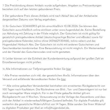
Die Preisbindung dieses Artikels wurde aufgehoben. Angaben zu Preissenkungen
7
beziehen sich auf den letzten gebundenen Preis.
Der gebundene Preis dieses Artikels wird nach Ablauf des auf der Artikelseite
8
dargestellten Datums vom Verlag angehoben.
Ihr Gutschein SOMMER13 gilt bis einschließlich 10.08.2026. Sie können den
12
Gutschein ausschließlich online einlösen unter www.hugendubel.de. Keine Bestellung
zur Abholung mit Zahlung in der Filiale möglich. Der Gutschein ist nicht gültig für
gesetzlich preisgebundene Artikel (deutschsprachige Bücher und eBooks) sowie für
preisgebundene Kalender, tolino shine (4016621130466), tolino select und das
Hugendubel Hörbuch Abo. Der Gutschein ist nicht mit anderen Gutscheinen und
Geschenkkarten kombinierbar. Eine Barauszahlung ist nicht möglich. Ein Weiterverkauf
und der Handel des Gutscheincodes sind nicht gestattet.
Leider können wir die Echtheit der Kundenbewertung aufgrund der großen Zahl an
15
Einzelbewertungen nicht prüfen.
Alle Informationen zur Tiefpreisgarantie finden Sie
hier
16
Alle Preise verstehen sich inkl. der gesetzlichen MwSt. Informationen über den
*
Versand und anfallende Versandkosten finden Sie
hier
Alle online gekauften Versandartikel beinhalten ein erweitertes Rückgaberecht von
***
100 Tagen nach Kaufdatum. Die Rücknahme von Bild-, Ton- und Datenträgern ist nur bei
noch versiegelter Ware möglich. Für in der Filiale gekaufte Artikel gilt ein
Rückgaberecht von 4 Wochen. Voraussetzung ist die Vorlage des Kassenbons und dass
sich der Artikel in wiederverkaufsfähigem Zustand befindet. Für digitale Produkte gilt
weiterhin die gesetzliche Widerrufsfrist von 14 Tagen. Bitte senden Sie Ihren Widerruf
zu digitalen Produkten per Mail an info@hugendubel.de.