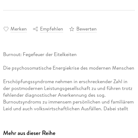
Merken
Empfehlen
Bewerten
Burnout: Fegefeuer der Eitelkeiten
Die psychosomatische Energiekrise des modernen Menschen
Erschöpfungssyndrome nehmen in erschreckender Zahl in
der postmodernen Leistungsgesellschaft zu und führen trotz
fehlender diagnostischer Anerkennung des sog.
Burnoutsyndroms zu immensem persönlichen und familiärem
Leid und auch volkswirtschaftlichen Ausfällen. Dabei stellt
sich zentral die Frage, wie gehen Menschen mit ihrer
Lebensenergie um? Welche gelernten Denk-, Fühl und
Verhaltens-Muster führen dazu, über die eigenen
Mehr aus dieser Reihe
Belastungsgrenzen zu gehen und gesundheitlichen Raubbau