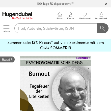
100 Tage Rückgaberecht***
Abholung in über 100 Filialen
Filiale
Konto
Merkzettel
Warenkorb
Hugendubel
Menu
Summer Sale:
13% Rabatt
auf viele Sortimente mit dem
12
mehr
Code
SOMMER13
erfahren
Band 5