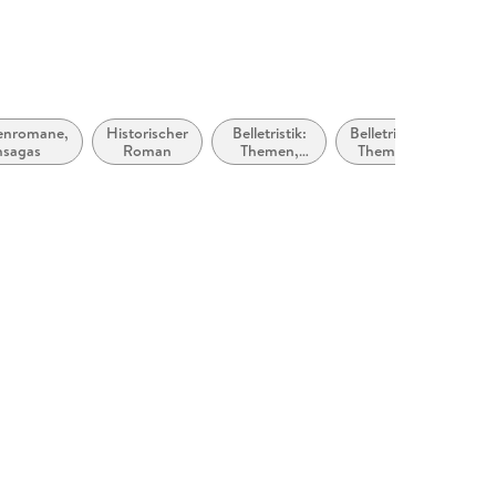
enromane,
Historischer
Belletristik:
Belletristik:
ca.
nsagas
Roman
Themen,
Themen,
500
Stoffe,
Stoffe,
bis
Motive:
Motive:
ca.
Liebe und
Politik
100
Beziehungen
n.
Chr.