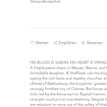
Versandkostenfrei
Merken
Empfehlen
Bewerten
HIS BLOOD IS SAXON. HIS HEART IS VIKIN
A fragile peace reigns in Wessex, Mercia, and 
formidable daughter, Æ thelflaed, rule the kin
eyeing the rich lands and wealthy churches, a
Uhtred of Bebbanburg, the kingdoms’ greatest
strongly fortified city of Chester. But forces 
Irish, led by the fierce warrior Ragnall Ivarso
strength could prove overwhelming. Despite t
are reluctant to move out of the safety of thei