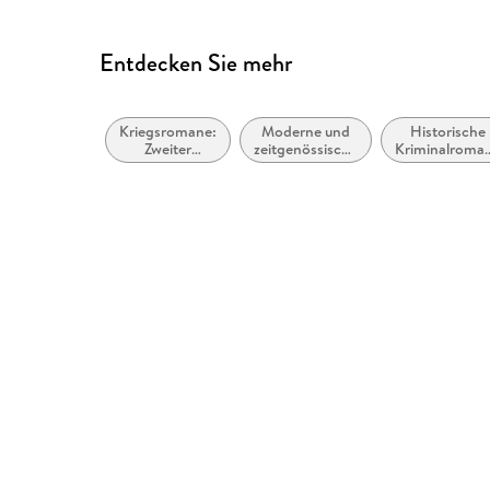
Entdecken Sie mehr
Kriegsromane:
Moderne und
Historische
Zweiter
zeitgenössische
Kriminalroma
Weltkrieg
Belletristik:
und Mystery
allgemein und
literarisch