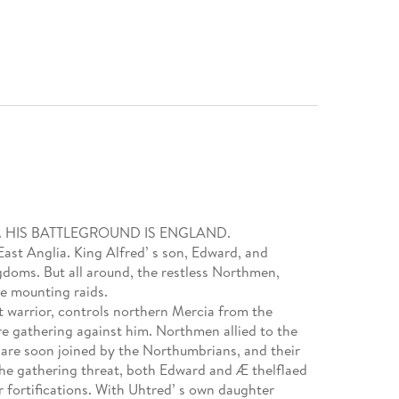
G. HIS BATTLEGROUND IS ENGLAND.
East Anglia. King Alfred’ s son, Edward, and
gdoms. But all around, the restless Northmen,
re mounting raids.
 warrior, controls northern Mercia from the
are gathering against him. Northmen allied to the
n, are soon joined by the Northumbrians, and their
he gathering threat, both Edward and Æ thelflaed
r fortifications. With Uhtred’ s own daughter