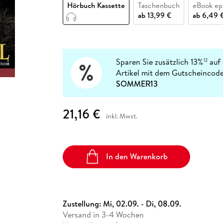
Fremdsprachige Bücher
Hörbuch Kassette
Taschenbuch
eBook ep
n Lernhilfen
 Jugendbücher
eiber
Hörbuch Downloads im Bundle
cher
 Vergleich
 Puzzlezubehör
Lernen
New Adult
STABILO
ab
13,99 €
ab
6,49 
Taschenbücher
hilfen
hriller
 Backen
er
lender
Ratgeber
op
hriller
Romance
Sachbücher
Sparen Sie zusätzlich 13%
auf 
12
precher:innen
Artikel mit dem Gutscheincode
Science Fiction
SOMMER13
Fremdsprachige Bücher
21,16 €
inkl. Mwst.
In den Warenkorb
Zustellung:
Mi, 02.09. - Di, 08.09.
Versand in 3-4 Wochen