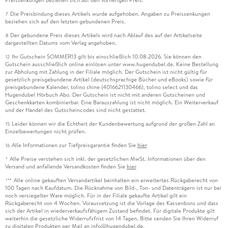
Die Preisbindung dieses Artikels wurde aufgehoben. Angaben zu Preissenkungen
7
beziehen sich auf den letzten gebundenen Preis.
Der gebundene Preis dieses Artikels wird nach Ablauf des auf der Artikelseite
8
dargestellten Datums vom Verlag angehoben.
Ihr Gutschein SOMMER13 gilt bis einschließlich 10.08.2026. Sie können den
12
Gutschein ausschließlich online einlösen unter www.hugendubel.de. Keine Bestellung
zur Abholung mit Zahlung in der Filiale möglich. Der Gutschein ist nicht gültig für
gesetzlich preisgebundene Artikel (deutschsprachige Bücher und eBooks) sowie für
preisgebundene Kalender, tolino shine (4016621130466), tolino select und das
Hugendubel Hörbuch Abo. Der Gutschein ist nicht mit anderen Gutscheinen und
Geschenkkarten kombinierbar. Eine Barauszahlung ist nicht möglich. Ein Weiterverkauf
und der Handel des Gutscheincodes sind nicht gestattet.
Leider können wir die Echtheit der Kundenbewertung aufgrund der großen Zahl an
15
Einzelbewertungen nicht prüfen.
Alle Informationen zur Tiefpreisgarantie finden Sie
hier
16
Alle Preise verstehen sich inkl. der gesetzlichen MwSt. Informationen über den
*
Versand und anfallende Versandkosten finden Sie
hier
Alle online gekauften Versandartikel beinhalten ein erweitertes Rückgaberecht von
***
100 Tagen nach Kaufdatum. Die Rücknahme von Bild-, Ton- und Datenträgern ist nur bei
noch versiegelter Ware möglich. Für in der Filiale gekaufte Artikel gilt ein
Rückgaberecht von 4 Wochen. Voraussetzung ist die Vorlage des Kassenbons und dass
sich der Artikel in wiederverkaufsfähigem Zustand befindet. Für digitale Produkte gilt
weiterhin die gesetzliche Widerrufsfrist von 14 Tagen. Bitte senden Sie Ihren Widerruf
zu digitalen Produkten per Mail an info@hugendubel.de.