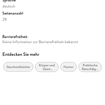
Sprache
deutsch
Seitenanzahl
28
Reihe
Art12 Collection
Barrierefreiheit
Autor/Autorin
Keine Information zur Barrierefreiheit bekannt
Ackermann Kunstverlag GmbH
Verlag/Hersteller
Entdecken Sie mehr
Ackermann Kunstverlag
Körper und
Praktische
Produktart
Geschenkbücher
Humor
Geist:
Ratschläge:
Kalender
Gedanken
Life Hacks /
und
Praktische
Abbildungen
Methoden
Tipps
12 farbige Fotos
Gewicht
228 g