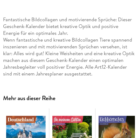
Fantastische Bildcollagen und motivierende Sprüche: Dieser
Geschenk-Kalender bietet kreative Optik und positive
Energie für ein optimales Jahr.
Wenn fantastische und kreative Bildcollagen Tiere spannend
inszenieren und mit motivierenden Sprüchen versehen, ist
klar: Alles wird gut! Kleine Weisheiten und eine kreative Optik
machen aus diesem Geschenk-Kalender einen optimalen
Jahresbegleiter voll positiver Energie. Alle Art12-Kalender
sind mit einem Jahresplaner ausgestattet.
Hochwertiger Art12-Collection-Broschürenkalender
Inspirationskalender im schlanken Hochformat:
30x30
Mehr aus dieser Reihe
cm, (aufgeklappt 30x60 cm)
Kalendarium mit
Platz für Notizen
, inklusive Jahresplaner
Auf Papier aus
nachhaltiger Forstwirtschaft
in
Deutschland produziert