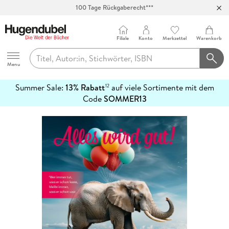
Abholung in über 100 Filialen
Filiale
Konto
Merkzettel
Warenkorb
Hugendubel
Menu
Summer Sale:
13% Rabatt
auf viele Sortimente mit dem
12
mehr
Code
SOMMER13
erfahren