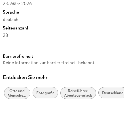
23. März 2026
Sprache
deutsch
Seitenanzahl
28
Reihe
Art12 Collection
Barrierefreiheit
Autor/Autorin
Keine Information zur Barrierefreiheit bekannt
Ackermann Kunstverlag GmbH
Verlag/Hersteller
Entdecken Sie mehr
Ackermann Kunstverlag
Orte und
Reiseführer:
Produktart
Fotografie
Deutschland
Menschen:
Abenteuerurlaub
Kalender
Sachbuch,
Bildbände
Abbildungen
12 Farbabbildungen
Gewicht