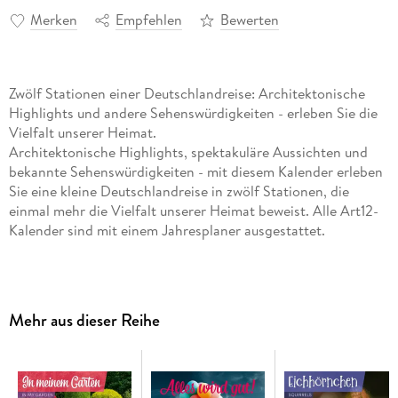
Merken
Empfehlen
Bewerten
Zwölf Stationen einer Deutschlandreise: Architektonische
Highlights und andere Sehenswürdigkeiten - erleben Sie die
Vielfalt unserer Heimat.
Architektonische Highlights, spektakuläre Aussichten und
bekannte Sehenswürdigkeiten - mit diesem Kalender erleben
Sie eine kleine Deutschlandreise in zwölf Stationen, die
einmal mehr die Vielfalt unserer Heimat beweist. Alle Art12-
Kalender sind mit einem Jahresplaner ausgestattet.
Hochwertiger Art12-Collection-Broschürenkalender
Deutschland-Kalender im schlanken Hochformat:
30x30
cm, (aufgeklappt 30x60 cm)
Mehr aus dieser Reihe
Kalendarium mit
Platz für Notizen
, inklusive Jahresplaner
Auf Papier aus
nachhaltiger Forstwirtschaft
in
Deutschland produziert