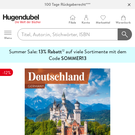
100 Tage Rückgaberecht***
Abholung in über 100 Filialen
Filiale
Konto
Merkzettel
Warenkorb
Hugendubel
Menu
Summer Sale:
13% Rabatt
auf viele Sortimente mit dem
12
mehr
Code
SOMMER13
erfahren
-12%