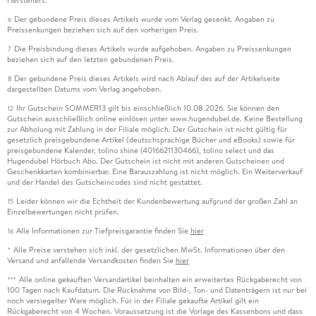
Der gebundene Preis dieses Artikels wurde vom Verlag gesenkt. Angaben zu
6
Preissenkungen beziehen sich auf den vorherigen Preis.
Die Preisbindung dieses Artikels wurde aufgehoben. Angaben zu Preissenkungen
7
beziehen sich auf den letzten gebundenen Preis.
Der gebundene Preis dieses Artikels wird nach Ablauf des auf der Artikelseite
8
dargestellten Datums vom Verlag angehoben.
Ihr Gutschein SOMMER13 gilt bis einschließlich 10.08.2026. Sie können den
12
Gutschein ausschließlich online einlösen unter www.hugendubel.de. Keine Bestellung
zur Abholung mit Zahlung in der Filiale möglich. Der Gutschein ist nicht gültig für
gesetzlich preisgebundene Artikel (deutschsprachige Bücher und eBooks) sowie für
preisgebundene Kalender, tolino shine (4016621130466), tolino select und das
Hugendubel Hörbuch Abo. Der Gutschein ist nicht mit anderen Gutscheinen und
Geschenkkarten kombinierbar. Eine Barauszahlung ist nicht möglich. Ein Weiterverkauf
und der Handel des Gutscheincodes sind nicht gestattet.
Leider können wir die Echtheit der Kundenbewertung aufgrund der großen Zahl an
15
Einzelbewertungen nicht prüfen.
Alle Informationen zur Tiefpreisgarantie finden Sie
hier
16
Alle Preise verstehen sich inkl. der gesetzlichen MwSt. Informationen über den
*
Versand und anfallende Versandkosten finden Sie
hier
Alle online gekauften Versandartikel beinhalten ein erweitertes Rückgaberecht von
***
100 Tagen nach Kaufdatum. Die Rücknahme von Bild-, Ton- und Datenträgern ist nur bei
noch versiegelter Ware möglich. Für in der Filiale gekaufte Artikel gilt ein
Rückgaberecht von 4 Wochen. Voraussetzung ist die Vorlage des Kassenbons und dass