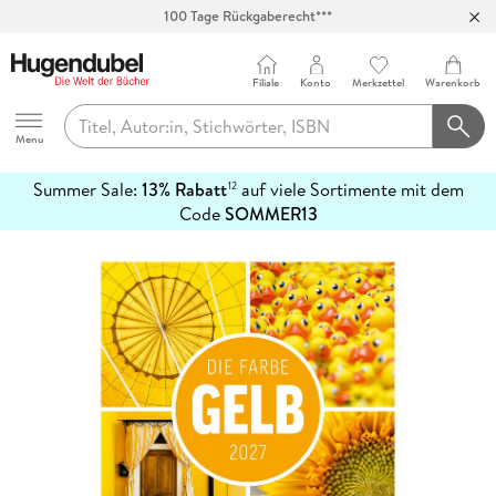
100 Tage Rückgaberecht***
Abholung in über 100 Filialen
Filiale
Konto
Merkzettel
Warenkorb
Hugendubel
Menu
Summer Sale:
13% Rabatt
auf viele Sortimente mit dem
12
mehr
Code
SOMMER13
erfahren