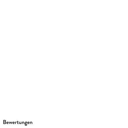
303/296/7 mm
Sonstiges
Broschur - geheftet
GTIN
9783838447360
Herstelleradresse
Ackermann Kunstverlag GmbH, Boschetsrieder Straße 59,
81379 München, info@ackermann-kalender.de
Bewertungen