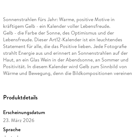
Sonnenstrahlen fürs Jahr: Warme, positive Motive in
kräftigem Gelb - ein Kalender voller Lebensfreude.
Gelb - die Farbe der Sonne, des Optimismus und der
Lebensfreude. Dieser Art12-Kalender ist ein leuchtendes
Statement für alle, die das Positive lieben. Jede Fotografie
strahlt Energie aus und erinnert an Sonnenstrahlen auf der
Haut, an ein Glas Wein in der Abendsonne, an Sommer und
Positivität. In diesem Kalender wird Gelb zum Sinnbild von
Wärme und Bewegung, denn die Bildkompositionen vereinen
Natürlichkeit mit künstlerischem Blick. So wird die Kraft
dieser Farbe nahezu greifbar. Gelb durchflutet die Szenerien,
lenkt den Blick auf Details, spielt mit Licht und Schatten -
Produktdetails
Monat für Monat ein visueller Sonnenstrahl. Alle Art12-
Kalender sind mit einem Jahresplaner ausgestattet.
Erscheinungsdatum
Hochwertiger Art12-Collection-Broschürenkalender
23. März 2026
Sprache
Gelb-Kalender im schlanken Hochformat:
30x30 cm,
(aufgeklappt 30x60 cm)