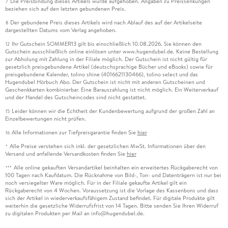
Die Preisbindung dieses Artikels wurde aufgehoben. Angaben zu Preissenkungen
7
beziehen sich auf den letzten gebundenen Preis.
Der gebundene Preis dieses Artikels wird nach Ablauf des auf der Artikelseite
8
dargestellten Datums vom Verlag angehoben.
Ihr Gutschein SOMMER13 gilt bis einschließlich 10.08.2026. Sie können den
12
Gutschein ausschließlich online einlösen unter www.hugendubel.de. Keine Bestellung
zur Abholung mit Zahlung in der Filiale möglich. Der Gutschein ist nicht gültig für
gesetzlich preisgebundene Artikel (deutschsprachige Bücher und eBooks) sowie für
preisgebundene Kalender, tolino shine (4016621130466), tolino select und das
Hugendubel Hörbuch Abo. Der Gutschein ist nicht mit anderen Gutscheinen und
Geschenkkarten kombinierbar. Eine Barauszahlung ist nicht möglich. Ein Weiterverkauf
und der Handel des Gutscheincodes sind nicht gestattet.
Leider können wir die Echtheit der Kundenbewertung aufgrund der großen Zahl an
15
Einzelbewertungen nicht prüfen.
Alle Informationen zur Tiefpreisgarantie finden Sie
hier
16
Alle Preise verstehen sich inkl. der gesetzlichen MwSt. Informationen über den
*
Versand und anfallende Versandkosten finden Sie
hier
Alle online gekauften Versandartikel beinhalten ein erweitertes Rückgaberecht von
***
100 Tagen nach Kaufdatum. Die Rücknahme von Bild-, Ton- und Datenträgern ist nur bei
noch versiegelter Ware möglich. Für in der Filiale gekaufte Artikel gilt ein
Rückgaberecht von 4 Wochen. Voraussetzung ist die Vorlage des Kassenbons und dass
sich der Artikel in wiederverkaufsfähigem Zustand befindet. Für digitale Produkte gilt
weiterhin die gesetzliche Widerrufsfrist von 14 Tagen. Bitte senden Sie Ihren Widerruf
zu digitalen Produkten per Mail an info@hugendubel.de.