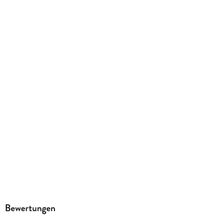
Broschur - geheftet
GTIN
9783838447384
Herstelleradresse
Ackermann Kunstverlag GmbH, Boschetsrieder Straße 59,
81379 München, info@ackermann-kalender.de
Bewertungen