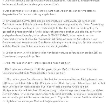
Die Preisbindung dieses Artikels wurde aufgehoben. Angaben zu Preissenkungen
7
beziehen sich auf den letzten gebundenen Preis.
Der gebundene Preis dieses Artikels wird nach Ablauf des auf der Artikelseite
8
dargestellten Datums vom Verlag angehoben.
Ihr Gutschein SOMMER13 gilt bis einschließlich 10.08.2026. Sie können den
12
Gutschein ausschließlich online einlösen unter www.hugendubel.de. Keine Bestellung
zur Abholung mit Zahlung in der Filiale möglich. Der Gutschein ist nicht gültig für
gesetzlich preisgebundene Artikel (deutschsprachige Bücher und eBooks) sowie für
preisgebundene Kalender, tolino shine (4016621130466), tolino select und das
Hugendubel Hörbuch Abo. Der Gutschein ist nicht mit anderen Gutscheinen und
Geschenkkarten kombinierbar. Eine Barauszahlung ist nicht möglich. Ein Weiterverkauf
und der Handel des Gutscheincodes sind nicht gestattet.
Leider können wir die Echtheit der Kundenbewertung aufgrund der großen Zahl an
15
Einzelbewertungen nicht prüfen.
Alle Informationen zur Tiefpreisgarantie finden Sie
hier
16
Alle Preise verstehen sich inkl. der gesetzlichen MwSt. Informationen über den
*
Versand und anfallende Versandkosten finden Sie
hier
Alle online gekauften Versandartikel beinhalten ein erweitertes Rückgaberecht von
***
100 Tagen nach Kaufdatum. Die Rücknahme von Bild-, Ton- und Datenträgern ist nur bei
noch versiegelter Ware möglich. Für in der Filiale gekaufte Artikel gilt ein
Rückgaberecht von 4 Wochen. Voraussetzung ist die Vorlage des Kassenbons und dass
sich der Artikel in wiederverkaufsfähigem Zustand befindet. Für digitale Produkte gilt
weiterhin die gesetzliche Widerrufsfrist von 14 Tagen. Bitte senden Sie Ihren Widerruf
zu digitalen Produkten per Mail an info@hugendubel.de.