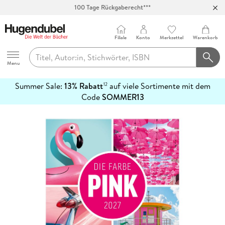
100 Tage Rückgaberecht***
Abholung in über 100 Filialen
Filiale
Konto
Merkzettel
Warenkorb
Hugendubel
Menu
Summer Sale:
13% Rabatt
auf viele Sortimente mit dem
12
mehr
Code
SOMMER13
erfahren