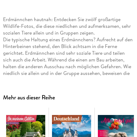
Erdmännchen hautnah: Entdecken Sie zwölf großartige
Wildlife-Fotos, die diese niedlichen und aufmerksamen, sehr
sozialen Tiere allein und in Gruppen zeigen.
Die typische Haltung eines Erdmännchens? Aufrecht auf den
Hinterbeinen stehend, den Blick achtsam in die Ferne
gerichtet. Erdmännchen sind sehr soziale Tiere und teilen
sich auch die Arbeit. Während die einen am Bau arbeiten,
halten die anderen Ausschau nach möglichen Gefahren. Wie
niedlich sie allein und in der Gruppe aussehen, beweisen die
zwölf großartigen Wildlife-Fotos in diesem Kalender. Alle
Art12-Kalender sind mit einem Jahresplaner ausgestattet.
Mehr aus dieser Reihe
Hochwertiger Art12-Collection-Broschürenkalender
Erdmännchen-Kalender im schlanken Hochformat:
30x30
cm, (aufgeklappt 30x60 cm)
Kalendarium mit
Platz für Notizen
, inklusive Jahresplaner
Auf Papier aus
nachhaltiger Forstwirtschaft
in