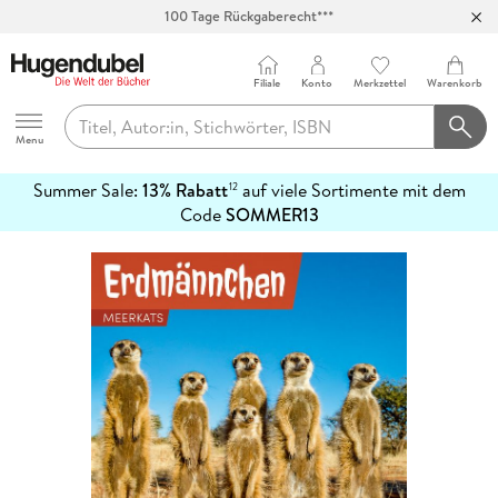
100 Tage Rückgaberecht***
Abholung in über 100 Filialen
Filiale
Konto
Merkzettel
Warenkorb
Hugendubel
Menu
Summer Sale:
13% Rabatt
auf viele Sortimente mit dem
12
mehr
Code
SOMMER13
erfahren