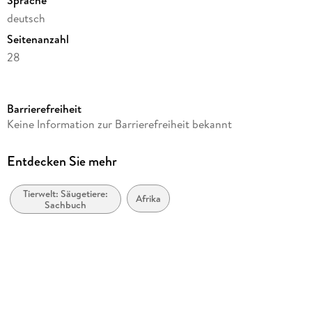
Sprache
deutsch
Seitenanzahl
28
Reihe
Art12 Collection
Barrierefreiheit
Autor/Autorin
Keine Information zur Barrierefreiheit bekannt
Ackermann Kunstverlag GmbH
Verlag/Hersteller
Entdecken Sie mehr
Ackermann Kunstverlag
Tierwelt: Säugetiere:
Produktart
Afrika
Sachbuch
Kalender
Abbildungen
12 Farbfotos
Gewicht
230 g