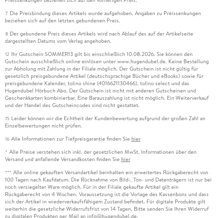
Die Preisbindung dieses Artikels wurde aufgehoben. Angaben zu Preissenkungen
7
beziehen sich auf den letzten gebundenen Preis.
Der gebundene Preis dieses Artikels wird nach Ablauf des auf der Artikelseite
8
dargestellten Datums vom Verlag angehoben.
Ihr Gutschein SOMMER13 gilt bis einschließlich 10.08.2026. Sie können den
12
Gutschein ausschließlich online einlösen unter www.hugendubel.de. Keine Bestellung
zur Abholung mit Zahlung in der Filiale möglich. Der Gutschein ist nicht gültig für
gesetzlich preisgebundene Artikel (deutschsprachige Bücher und eBooks) sowie für
preisgebundene Kalender, tolino shine (4016621130466), tolino select und das
Hugendubel Hörbuch Abo. Der Gutschein ist nicht mit anderen Gutscheinen und
Geschenkkarten kombinierbar. Eine Barauszahlung ist nicht möglich. Ein Weiterverkauf
und der Handel des Gutscheincodes sind nicht gestattet.
Leider können wir die Echtheit der Kundenbewertung aufgrund der großen Zahl an
15
Einzelbewertungen nicht prüfen.
Alle Informationen zur Tiefpreisgarantie finden Sie
hier
16
Alle Preise verstehen sich inkl. der gesetzlichen MwSt. Informationen über den
*
Versand und anfallende Versandkosten finden Sie
hier
Alle online gekauften Versandartikel beinhalten ein erweitertes Rückgaberecht von
***
100 Tagen nach Kaufdatum. Die Rücknahme von Bild-, Ton- und Datenträgern ist nur bei
noch versiegelter Ware möglich. Für in der Filiale gekaufte Artikel gilt ein
Rückgaberecht von 4 Wochen. Voraussetzung ist die Vorlage des Kassenbons und dass
sich der Artikel in wiederverkaufsfähigem Zustand befindet. Für digitale Produkte gilt
weiterhin die gesetzliche Widerrufsfrist von 14 Tagen. Bitte senden Sie Ihren Widerruf
zu digitalen Produkten per Mail an info@hugendubel.de.