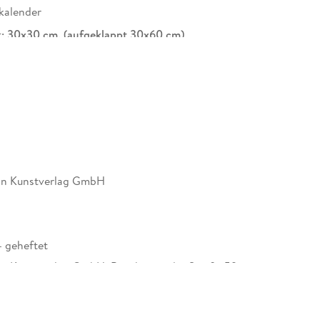
kalender
t:
30x30 cm, (aufgeklappt 30x60 cm)
e Jahresplaner
in Deutschland produziert
enwald
, Französisch, Italienisch
 Deutschland auf Papier gedruckt, das aus
rten Wäldern und anderen kontrollierten Quellen
n Kunstverlag GmbH
Kooperation mit unserem Klimapartner
ase reduziert sowie die lokale Umwelt und die
- geheftet
 Kunstverlag GmbH, Boschetsrieder Straße 59,
ienisch
nchen, info@ackermann-kalender.de