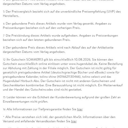
dargestellten Datums vom Verlag angehoben.
Der Preisvergleich bezieht sich auf die unverbindliche Preisempfehlung (UVP) des
5
Herstellers.
Der gebundene Preis dieses Artikels wurde vom Verlag gesenkt. Angaben zu
6
Preissenkungen beziehen sich auf den vorherigen Preis.
Die Preisbindung dieses Artikels wurde aufgehoben. Angaben zu Preissenkungen
7
beziehen sich auf den letzten gebundenen Preis.
Der gebundene Preis dieses Artikels wird nach Ablauf des auf der Artikelseite
8
dargestellten Datums vom Verlag angehoben.
Ihr Gutschein SOMMER13 gilt bis einschließlich 10.08.2026. Sie können den
12
Gutschein ausschließlich online einlösen unter www.hugendubel.de. Keine Bestellung
zur Abholung mit Zahlung in der Filiale möglich. Der Gutschein ist nicht gültig für
gesetzlich preisgebundene Artikel (deutschsprachige Bücher und eBooks) sowie für
preisgebundene Kalender, tolino shine (4016621130466), tolino select und das
Hugendubel Hörbuch Abo. Der Gutschein ist nicht mit anderen Gutscheinen und
Geschenkkarten kombinierbar. Eine Barauszahlung ist nicht möglich. Ein Weiterverkauf
und der Handel des Gutscheincodes sind nicht gestattet.
Leider können wir die Echtheit der Kundenbewertung aufgrund der großen Zahl an
15
Einzelbewertungen nicht prüfen.
Alle Informationen zur Tiefpreisgarantie finden Sie
hier
16
Alle Preise verstehen sich inkl. der gesetzlichen MwSt. Informationen über den
*
Versand und anfallende Versandkosten finden Sie
hier