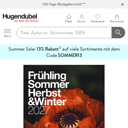
100 Tage Rückgaberecht***
Abholung in über 100 Filialen
Filiale
Konto
Merkzettel
Warenkorb
Hugendubel
Menu
Summer Sale:
13% Rabatt
auf viele Sortimente mit dem
12
mehr
Code
SOMMER13
erfahren