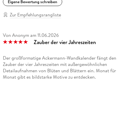
Eigene Bewertung schreiben
Zur Empfehlungsrangliste
Von Anonym
am
11.06.2026
Zauber der vier Jahreszeiten
Der großformatige Ackermann-Wandkalender fängt den
Zauber der vier Jahreszeiten mit außergewöhnlichen
Detailaufnahmen von Blüten und Blättern ein. Monat für
Monat gibt es bildstarke Motive zu entdecken.
Den Anfang im Januar macht ein mit Raureif vergessenes
Blatt, im März läuten zwei Kuhschellenblüten den Frühling
ein, während das Aprilmotiv auf die Baumblüte aufmerksam
macht und der Mai mit einer riesigen Mohnblüte
daherkommt. Der Sommermonat Juli ist dem Lavendel
gewidmet, während es im Oktober und November bunte
Blätter und einen Fliegenpilz zu bewundern gibt, während im