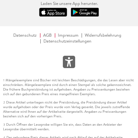
Laden Sie unsere App herunter.
Datenschutz
AGB
Impressum
Widerrufsbelehrung
Datenschutzeinstellungen
Mängelexemplare sind Bücher mit leichten Beschädigungen, die das Lesen aber nicht
1
einschränken. Mängelexemplare sind durch einen Stempel als solche gekennzeichnet.
Die frühere Buchpreisbindung ist aufgehoben. Angaben zu Preissenkungen beziehen
sich auf den gebundenen Preis eines mangelfreien Exemplars.
Diese Artikel unterliegen nicht der Preisbindung, die Preisbindung dieser Artikel
2
wurde aufgehoben oder der Preis wurde vom Verlag gesenkt. Die jeweils zutreffende
Alternative wird Ihnen auf der Artikelseite dargestellt. Angaben zu Preissenkungen
beziehen sich auf den vorherigen Preis.
Durch Öffnen der Leseprobe willigen Sie ein, dass Daten an den Anbieter der
3
Leseprobe übermittelt werden.
Der gebundene Preis dieses Artikels wird nach Ablauf des auf der Artikelseite
4