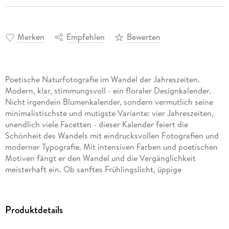
Merken
Empfehlen
Bewerten
Poetische Naturfotografie im Wandel der Jahreszeiten.
Modern, klar, stimmungsvoll - ein floraler Designkalender.
Nicht irgendein Blumenkalender, sondern vermutlich seine
minimalistischste und mutigste Variante: vier Jahreszeiten,
unendlich viele Facetten - dieser Kalender feiert die
Schönheit des Wandels mit eindrucksvollen Fotografien und
moderner Typografie. Mit intensiven Farben und poetischen
Motiven fängt er den Wandel und die Vergänglichkeit
meisterhaft ein. Ob sanftes Frühlingslicht, üppige
Sommerblüte, herbstliches Farbspiel oder winterliche Stille -
jede Seite ist eine visuelle Meditation über die Natur im Fluss
der Zeit. Doch dieser Kalender feiert nicht die Fülle, sondern
Produktdetails
die Form; nicht das Überbordende, sondern das Wesen; nicht
die Vielfalt, sondern das Detail - und grenzt sich so