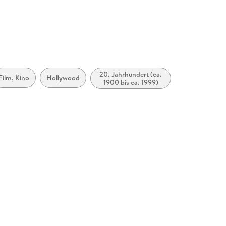
Begeisterte.
20. Jahrhundert (ca.
Film, Kino
Hollywood
1900 bis ca. 1999)