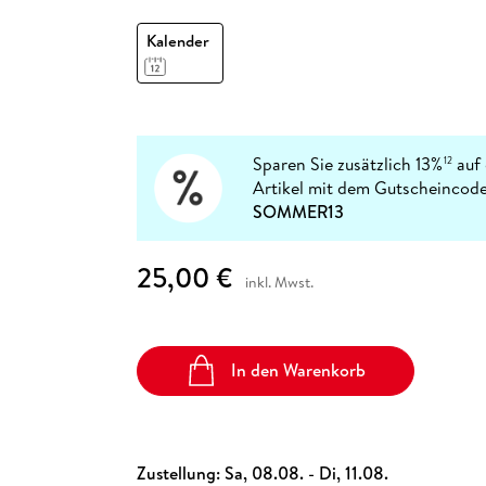
Fremdsprachige Bücher
n Lernhilfen
 Jugendbücher
eiber
Hörbuch Downloads im Bundle
cher
 Vergleich
 Puzzlezubehör
Lernen
New Adult
STABILO
Taschenbücher
Kalender
hilfen
hriller
 Backen
er
lender
Ratgeber
op
hriller
Romance
Sachbücher
precher:innen
Science Fiction
Sparen Sie zusätzlich 13%
auf 
12
Artikel mit dem Gutscheincode
Fremdsprachige Bücher
SOMMER13
25,00 €
inkl. Mwst.
In den Warenkorb
Zustellung:
Sa, 08.08. - Di, 11.08.