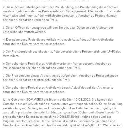
Diese Artikel unterliegen nicht der Preisbindung, die Preisbindung dieser Artikel
2
wurde aufgehoben oder der Preis wurde vom Verlag gesenkt. Die jeweils zutreffende
Alternative wird Ihnen auf der Artikelseite dargestellt. Angaben zu Preissenkungen
beziehen sich auf den vorherigen Preis.
Durch Öffnen der Leseprobe willigen Sie ein, dass Daten an den Anbieter der
3
Leseprobe übermittelt werden.
Der gebundene Preis dieses Artikels wird nach Ablauf des auf der Artikelseite
4
dargestellten Datums vom Verlag angehoben.
Der Preisvergleich bezieht sich auf die unverbindliche Preisempfehlung (UVP) des
5
Herstellers.
Der gebundene Preis dieses Artikels wurde vom Verlag gesenkt. Angaben zu
6
Preissenkungen beziehen sich auf den vorherigen Preis.
Die Preisbindung dieses Artikels wurde aufgehoben. Angaben zu Preissenkungen
7
beziehen sich auf den letzten gebundenen Preis.
Der gebundene Preis dieses Artikels wird nach Ablauf des auf der Artikelseite
8
dargestellten Datums vom Verlag angehoben.
Ihr Gutschein SOMMER13 gilt bis einschließlich 10.08.2026. Sie können den
12
Gutschein ausschließlich online einlösen unter www.hugendubel.de. Keine Bestellung
zur Abholung mit Zahlung in der Filiale möglich. Der Gutschein ist nicht gültig für
gesetzlich preisgebundene Artikel (deutschsprachige Bücher und eBooks) sowie für
preisgebundene Kalender, tolino shine (4016621130466), tolino select und das
Hugendubel Hörbuch Abo. Der Gutschein ist nicht mit anderen Gutscheinen und
Geschenkkarten kombinierbar. Eine Barauszahlung ist nicht möglich. Ein Weiterverkauf