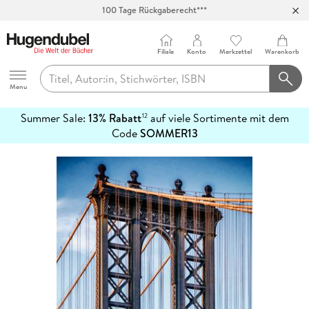
100 Tage Rückgaberecht***
Abholung in über 100 Filialen
Filiale
Konto
Merkzettel
Warenkorb
Hugendubel
Menu
Summer Sale:
13% Rabatt
auf viele Sortimente mit dem
12
mehr
Code
SOMMER13
erfahren