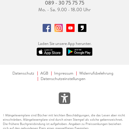
089 - 30 75 75 75
Mo. - Sa. 9.00 - 18.00 Uhr
Laden Sie unsere App herunter.
Datenschutz
AGB
Impressum
Widerrufsbelehrung
Datenschutzeinstellungen
Mängelexemplare sind Bücher mit leichten Beschädigungen, die das Lesen aber nicht
1
einschränken. Mängelexemplare sind durch einen Stempel als solche gekennzeichnet.
Die frühere Buchpreisbindung ist aufgehoben. Angaben zu Preissenkungen beziehen
sich auf den gebundenen Preis eines mangelfreien Exemplars.