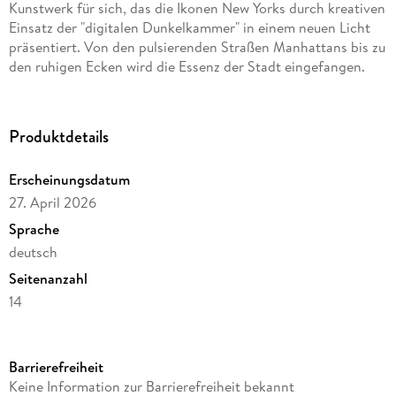
Kunstwerk für sich, das die Ikonen New Yorks durch kreativen
Einsatz der "digitalen Dunkelkammer" in einem neuen Licht
präsentiert. Von den pulsierenden Straßen Manhattans bis zu
den ruhigen Ecken wird die Essenz der Stadt eingefangen.
Allen Fans von "Big Apple" bietet der Kalender nicht nur
ästhetische Inspiration, sondern auch eine frische Sicht auf
die unvergleichliche Energie und Vielfalt New Yorks.
Produktdetails
Die
Stadt, die niemals schläft
in moderner Bild- und
Erscheinungsdatum
Farbästhetik
27. April 2026
New-York-Kalender im schlanken
Hochformat: 33x66 cm
Sprache
Hochwertiger Wandkalender mit
200 g/qm Papier und
deutsch
Spiralbindung
Seitenanzahl
Auf Papier aus
nachhaltiger Forstwirtschaft
in
14
Deutschland produziert
Autor/Autorin
Leistet einen Beitrag zum
Ackermann Firmenwald
Ackermann Kunstverlag GmbH
3-sprachiges Kalendarium: Deutsch, Englisch, Französisch
Barrierefreiheit
Verlag/Hersteller
Keine Information zur Barrierefreiheit bekannt