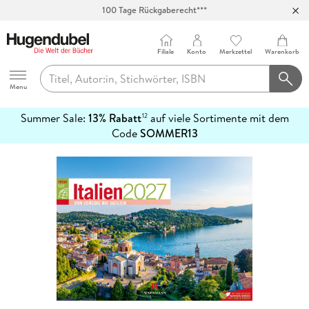
Abholung in über 100 Filialen
Filiale
Konto
Merkzettel
Warenkorb
Hugendubel
Menu
Summer Sale:
13% Rabatt
auf viele Sortimente mit dem
12
mehr
Code
SOMMER13
erfahren