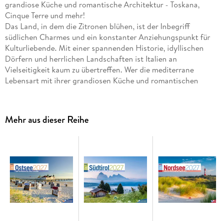
grandiose Küche und romantische Architektur - Toskana,
Cinque Terre und mehr!
Das Land, in dem die Zitronen blühen, ist der Inbegriff
südlichen Charmes und ein konstanter Anziehungspunkt für
Kulturliebende. Mit einer spannenden Historie, idyllischen
Dörfern und herrlichen Landschaften ist Italien an
Vielseitigkeit kaum zu übertreffen. Wer die mediterrane
Lebensart mit ihrer grandiosen Küche und romantischen
Architektur liebt, für den klingen Toskana, Cinque Terre,
Venedig oder Sizilien immer wie Musik in den Ohren. Wir
erinnern Sie ein ganzes Jahr daran, dass Italien nur wenige
Mehr aus dieser Reihe
Autostunden entfernt ist und auf Sie wartet.
Malerische Aufnahmen aus allen Regionen des beliebten
Reiselandes
wecken Fernweh
Reise-Kalender im
Querformat: 45x33 cm
Hochwertiger Wandkalender mit
170 g/qm Papier und
Spiralbindung
Auf Papier aus
nachhaltiger Forstwirtschaft
in