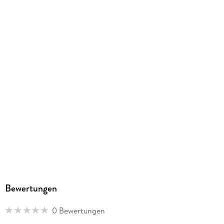
Spiralbindung
GTIN
9783838437217
Herstelleradresse
Ackermann Kunstverlag GmbH, Boschetsrieder Straße 59,
81379 München, info@ackermann-kalender.de
Bewertungen
0 Bewertungen